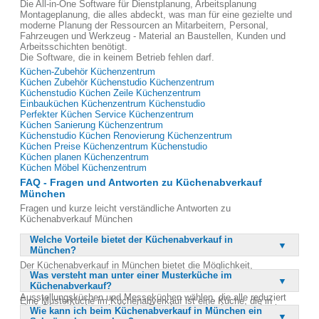
Die All-in-One Software für Dienstplanung, Arbeitsplanung
Montageplanung, die alles abdeckt, was man für eine gezielte und
moderne Planung der Ressourcen an Mitarbeitern, Personal,
Fahrzeugen und Werkzeug - Material an Baustellen, Kunden und
Arbeitsschichten benötigt.
Die Software, die in keinem Betrieb fehlen darf.
Küchen-Zubehör Küchenzentrum
Küchen Zubehör Küchenstudio Küchenzentrum
Küchenstudio Küchen Zeile Küchenzentrum
Einbauküchen Küchenzentrum Küchenstudio
Perfekter Küchen Service Küchenzentrum
Küchen Sanierung Küchenzentrum
Küchenstudio Küchen Renovierung Küchenzentrum
Küchen Preise Küchenzentrum Küchenstudio
Küchen planen Küchenzentrum
Küchen Möbel Küchenzentrum
FAQ - Fragen und Antworten zu Küchenabverkauf
München
Fragen und kurze leicht verständliche Antworten zu
Küchenabverkauf München
Welche Vorteile bietet der Küchenabverkauf in
München?
Der Küchenabverkauf in München bietet die Möglichkeit,
Was versteht man unter einer Musterküche im
hochwertige Markenküchen zu besonders günstigen Preisen zu
Küchenabverkauf?
erwerben. Kunden können aus einer Vielzahl von Musterküchen,
Ausstellungsküchen und Messeküchen wählen, die alle reduziert
Eine Musterküche im Küchenabverkauf ist eine Küche, die in
sind. Diese Küchen sind in der Regel neu und unbenutzt, da sie
Wie kann ich beim Küchenabverkauf in München ein
Showrooms, auf Messen oder in Ausstellungen präsentiert wurde.
lediglich zur Präsentation verwendet wurden. Durch den Kauf einer