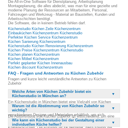
Die All-in-One Software für Dienstplanung, Arbeitsplanung
Montageplanung, die alles abdeckt, was man für eine gezielte und
moderne Planung der Ressourcen an Mitarbeitern, Personal,
Fahrzeugen und Werkzeug - Material an Baustellen, Kunden und
Arbeitsschichten benötigt.
Die Software, die in keinem Betrieb fehlen darf.
Küchenstudio Küchen Zeile Küchenzentrum
Einbauküchen Küchenzentrum Küchenstudio
Perfekter Küchen Service Küchenzentrum
Küchen Sanierung Küchenzentrum
Küchenstudio Küchen Renovierung Küchenzentrum
Küchen Preise Küchenzentrum Küchenstudio
Küchen planen Küchenzentrum
Küchen Möbel Küchenzentrum
Perfekt geplanter Küchen Innenausbau
Küchen discount Küchenzentrum
FAQ - Fragen und Antworten zu Küchen Zubehör
Fragen und kurze leicht verständliche Antworten zu Küchen
Zubehör
Welche Arten von Küchen Zubehör bietet ein
Küchenstudio in München an?
Ein Küchenstudio in München bietet eine Vielzahl von Küchen
Warum ist die Abstimmung von Küchen Zubehör so
Zubehör an, darunter hochwertige Arbeitsplatten, Armaturen und
wichtig?
Spülbecken von renommierten Herstellern. Diese Produkte sind in
verschiedenen Designs und Materialien erhältlich, um sich
Die Abstimmung von Küchen Zubehör ist entscheidend, um eine
harmonisch in jede Küche einzufügen. Darüber hinaus gibt es
Wie kann ein Küchenstudio bei der Gestaltung einer
harmonische und funktionale Küchenumgebung zu schaffen. Jedes
spezielle Lösungen für Groß- und Kleinküchen sowie für Wohn- und
individuellen Küche helfen?
Element, von den Arbeitsplatten bis zu den Armaturen, sollte
Kompaktküchen. Die Auswahl ist so gestaltet, dass sowohl die