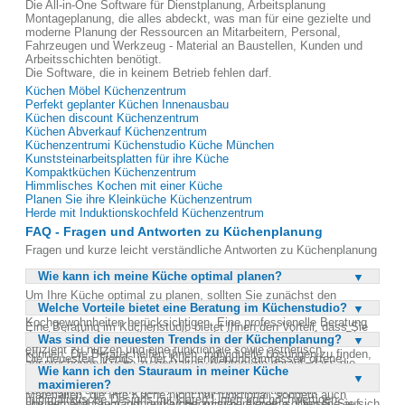
Die All-in-One Software für Dienstplanung, Arbeitsplanung
Montageplanung, die alles abdeckt, was man für eine gezielte und
moderne Planung der Ressourcen an Mitarbeitern, Personal,
Fahrzeugen und Werkzeug - Material an Baustellen, Kunden und
Arbeitsschichten benötigt.
Die Software, die in keinem Betrieb fehlen darf.
Küchen Möbel Küchenzentrum
Perfekt geplanter Küchen Innenausbau
Küchen discount Küchenzentrum
Küchen Abverkauf Küchenzentrum
Küchenzentrumi Küchenstudio Küche München
Kunststeinarbeitsplatten für ihre Küche
Kompaktküchen Küchenzentrum
Himmlisches Kochen mit einer Küche
Planen Sie ihre Kleinküche Küchenzentrum
Herde mit Induktionskochfeld Küchenzentrum
FAQ - Fragen und Antworten zu Küchenplanung
Fragen und kurze leicht verständliche Antworten zu Küchenplanung
Wie kann ich meine Küche optimal planen?
Um Ihre Küche optimal zu planen, sollten Sie zunächst den
Welche Vorteile bietet eine Beratung im Küchenstudio?
verfügbaren Raum genau ausmessen und Ihre Bedürfnisse sowie
Kochgewohnheiten berücksichtigen. Eine professionelle Beratung
Eine Beratung im Küchenstudio bietet Ihnen den Vorteil, dass Sie
durch ein Küchenstudio kann Ihnen helfen, den vorhandenen Platz
Was sind die neuesten Trends in der Küchenplanung?
von der Erfahrung und dem Fachwissen der Experten profitieren
effizient zu nutzen und eine funktionale sowie ästhetisch
können. Die Berater helfen Ihnen, individuelle Lösungen zu finden,
Die neuesten Trends in der Küchenplanung umfassen offene
ansprechende Küche zu gestalten. Achten Sie darauf, dass die
die genau auf Ihre Bedürfnisse und den vorhandenen Raum
Wie kann ich den Stauraum in meiner Küche
Küchenkonzepte, die den Wohnraum integrieren und eine
Arbeitswege kurz sind und die wichtigsten Küchengeräte leicht
abgestimmt sind. Sie erhalten Vorschläge für moderne Geräte und
maximieren?
kommunikative Atmosphäre schaffen. Moderne Küchen setzen auf
zugänglich sind. Eine gute Planung berücksichtigt auch
Materialien, die Ihre Küche nicht nur funktional, sondern auch
minimalistische Designs mit klaren Linien und hochwertigen
ausreichend Stauraum und ergonomische Aspekte. Lassen Sie sich
Um den Stauraum in Ihrer Küche zu maximieren, sollten Sie auf