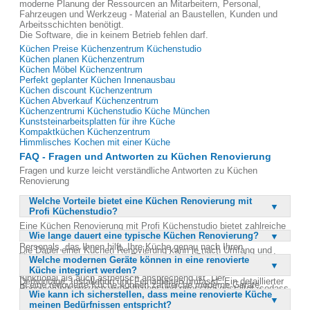
moderne Planung der Ressourcen an Mitarbeitern, Personal,
Fahrzeugen und Werkzeug - Material an Baustellen, Kunden und
Arbeitsschichten benötigt.
Die Software, die in keinem Betrieb fehlen darf.
Küchen Preise Küchenzentrum Küchenstudio
Küchen planen Küchenzentrum
Küchen Möbel Küchenzentrum
Perfekt geplanter Küchen Innenausbau
Küchen discount Küchenzentrum
Küchen Abverkauf Küchenzentrum
Küchenzentrumi Küchenstudio Küche München
Kunststeinarbeitsplatten für ihre Küche
Kompaktküchen Küchenzentrum
Himmlisches Kochen mit einer Küche
FAQ - Fragen und Antworten zu Küchen Renovierung
Fragen und kurze leicht verständliche Antworten zu Küchen
Renovierung
Welche Vorteile bietet eine Küchen Renovierung mit
Profi Küchenstudio?
Eine Küchen Renovierung mit Profi Küchenstudio bietet zahlreiche
Wie lange dauert eine typische Küchen Renovierung?
Vorteile. Sie profitieren von der Erfahrung und dem Fachwissen des
Personals, das Ihnen hilft, Ihre Küche genau nach Ihren
Die Dauer einer Küchen Renovierung kann je nach Umfang und
Vorstellungen zu gestalten. Zudem erhalten Sie eine umfassende
Welche modernen Geräte können in eine renovierte
Komplexität des Projekts variieren. In der Regel dauert eine
Beratung, um sicherzustellen, dass Ihre neue Küche sowohl
Küche integriert werden?
vollständige Renovierung mehrere Wochen, da sie Planung,
funktional als auch ästhetisch ansprechend ist. Der
Demontage, Installation und Feinarbeiten umfasst. Ein detaillierter
In eine renovierte Küche können zahlreiche moderne Geräte
Renovierungsprozess wird effizient und stressfrei gestaltet, sodass
Zeitplan wird während der Beratung erstellt, um sicherzustellen,
Wie kann ich sicherstellen, dass meine renovierte Küche
integriert werden, um den Komfort und die Funktionalität zu
Sie sich nicht um die Details kümmern müssen. Darüber hinaus
dass alle Schritte effizient durchgeführt werden. Kleinere
meinen Bedürfnissen entspricht?
erhöhen. Dazu gehören energieeffiziente Kühlschränke,
können Sie durch die Renovierung den Wert Ihrer Immobilie