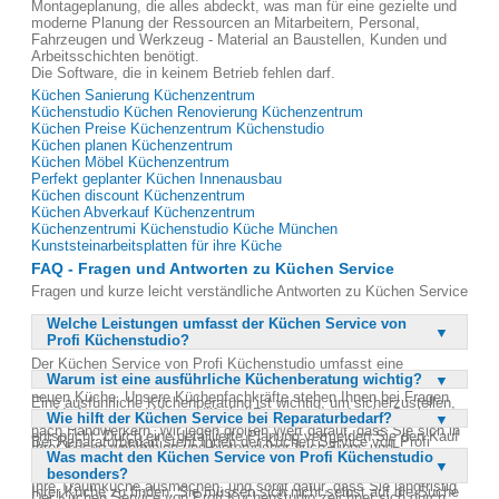
Montageplanung, die alles abdeckt, was man für eine gezielte und
moderne Planung der Ressourcen an Mitarbeitern, Personal,
Fahrzeugen und Werkzeug - Material an Baustellen, Kunden und
Arbeitsschichten benötigt.
Die Software, die in keinem Betrieb fehlen darf.
Küchen Sanierung Küchenzentrum
Küchenstudio Küchen Renovierung Küchenzentrum
Küchen Preise Küchenzentrum Küchenstudio
Küchen planen Küchenzentrum
Küchen Möbel Küchenzentrum
Perfekt geplanter Küchen Innenausbau
Küchen discount Küchenzentrum
Küchen Abverkauf Küchenzentrum
Küchenzentrumi Küchenstudio Küche München
Kunststeinarbeitsplatten für ihre Küche
FAQ - Fragen und Antworten zu Küchen Service
Fragen und kurze leicht verständliche Antworten zu Küchen Service
Welche Leistungen umfasst der Küchen Service von
Profi Küchenstudio?
Der Küchen Service von Profi Küchenstudio umfasst eine
Warum ist eine ausführliche Küchenberatung wichtig?
umfassende Beratung und Unterstützung nach dem Aufbau Ihrer
neuen Küche. Unsere Küchenfachkräfte stehen Ihnen bei Fragen
Eine ausführliche Küchenberatung ist wichtig, um sicherzustellen,
zur Verfügung und bieten Hilfe bei Reparaturen oder der Suche
Wie hilft der Küchen Service bei Reparaturbedarf?
dass Ihre neue Küche genau Ihren Bedürfnissen und Wünschen
nach Handwerkern. Wir legen großen Wert darauf, dass Sie sich in
entspricht. Durch eine detaillierte Planung vermeiden Sie den Kauf
Bei Reparaturbedarf steht Ihnen der Küchen Service von Profi
Ihrer Küche wohlfühlen und bieten daher auch Tipps und
einer Küche, die Ihnen am Ende nicht gefällt. Eine gute Beratung
Was macht den Küchen Service von Profi Küchenstudio
Küchenstudio mit Rat und Tat zur Seite. Unsere Fachkräfte sind
Ratschläge, um Ihre Küche optimal zu nutzen.
hilft Ihnen, alle modernen Geräte und Funktionen zu integrieren, die
besonders?
darauf spezialisiert, schnell und effizient Lösungen für Probleme in
Ihre Traumküche ausmachen, und sorgt dafür, dass Sie langfristig
Ihrer Küche zu finden. Sie müssen sich nicht selbst auf die Suche
Der Küchen Service von Profi Küchenstudio zeichnet sich durch