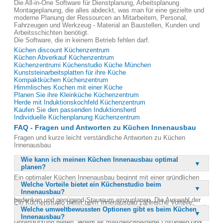
Die All-in-One Software für Dienstplanung, Arbeitsplanung
Montageplanung, die alles abdeckt, was man für eine gezielte und
moderne Planung der Ressourcen an Mitarbeitern, Personal,
Fahrzeugen und Werkzeug - Material an Baustellen, Kunden und
Arbeitsschichten benötigt.
Die Software, die in keinem Betrieb fehlen darf.
Küchen discount Küchenzentrum
Küchen Abverkauf Küchenzentrum
Küchenzentrumi Küchenstudio Küche München
Kunststeinarbeitsplatten für ihre Küche
Kompaktküchen Küchenzentrum
Himmlisches Kochen mit einer Küche
Planen Sie ihre Kleinküche Küchenzentrum
Herde mit Induktionskochfeld Küchenzentrum
Kaufen Sie den passenden Induktionsherd
Individuelle Küchenplanung Küchenzentrum
FAQ - Fragen und Antworten zu Küchen Innenausbau
Fragen und kurze leicht verständliche Antworten zu Küchen
Innenausbau
Wie kann ich meinen Küchen Innenausbau optimal
planen?
Ein optimaler Küchen Innenausbau beginnt mit einer gründlichen
Welche Vorteile bietet ein Küchenstudio beim
Planung, bei der alle Bedürfnisse und Wünsche berücksichtigt
Innenausbau?
werden. Es ist wichtig, die Funktionalität der Küche im Alltag zu
bedenken und genügend Stauraum einzuplanen. Die Auswahl der
Ein Küchenstudio bietet beim Innenausbau zahlreiche Vorteile,
richtigen Materialien und Geräte spielt ebenfalls eine entscheidende
Welche umweltbewussten Optionen gibt es beim Küchen
darunter eine umfassende Beratung und Planung, die auf die
Rolle. Ein professionelles Küchenstudio kann hierbei wertvolle
Innenausbau?
individuellen Bedürfnisse abgestimmt ist. Fachpersonal sorgt dafür,
Unterstützung bieten, indem es maßgeschneiderte Lösungen und