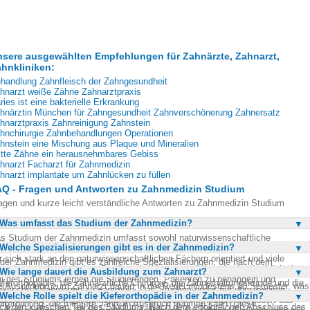
sere ausgewählten Empfehlungen für Zahnärzte, Zahnarzt,
hnkliniken:
handlung Zahnfleisch der Zahngesundheit
hnarzt weiße Zähne Zahnarztpraxis
ries ist eine bakterielle Erkrankung
hnärztin München für Zahngesundheit Zahnverschönerung Zahnersatz
hnarztpraxis Zahnreinigung Zahnstein
hnchirurgie Zahnbehandlungen Operationen
hnstein eine Mischung aus Plaque und Mineralien
itte Zähne ein herausnehmbares Gebiss
hnarzt Facharzt für Zahnmedizin
hnarzt implantate um Zahnlücken zu füllen
AQ - Fragen und Antworten zu Zahnmedizin Studium
agen und kurze leicht verständliche Antworten zu Zahnmedizin Studium
Was umfasst das Studium der Zahnmedizin?
s Studium der Zahnmedizin umfasst sowohl naturwissenschaftliche
Welche Spezialisierungen gibt es in der Zahnmedizin?
undlagen als auch klinische Praxis. Es beginnt mit einem vorklinischen Teil,
r sich stark an den naturwissenschaftlichen Fächern orientiert und viele
 der Zahnmedizin gibt es zahlreiche Spezialisierungen, die nach dem
meinsamkeiten mit dem Studium der Humanmedizin aufweist. Im klinischen
Wie lange dauert die Ausbildung zum Zahnarzt?
undstudium angestrebt werden können. Dazu zählen unter anderem die
il des Studiums lernen die Studierenden, Patienten zu behandeln und
eferorthopädie, die zahnärztliche Chirurgie, die Zahnerhaltungskunde und die
e Ausbildung zum Zahnarzt dauert in der Regel mindestens 10 Semester, was
aktische Erfahrungen zu sammeln. Das Studium endet mit dem zweiten
plantologie. Jede dieser Spezialisierungen erfordert eine zusätzliche
Welche Rolle spielt die Kieferorthopädie in der Zahnmedizin?
wa fünf Jahren entspricht. Diese Zeit umfasst sowohl den vorklinischen als
aatsexamen, das zur Zulassung als Zahnarzt führt. Insgesamt dauert das
iterbildung, die mehrere Jahre in Anspruch nehmen kann. Diese
ch den klinischen Teil des Studiums. Nach dem erfolgreichen Abschluss des