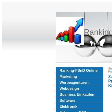
Rankin
Sie
Ranking-FSnD Online
Pr
Marketing
Z
P
Werbeagenturen
K
Webdesign
Business Einkaufen
Software
Elektronik