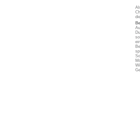
Al
Ch
di
Be
Au
Du
so
ei
Be
sp
So
Mö
Wi
Ge