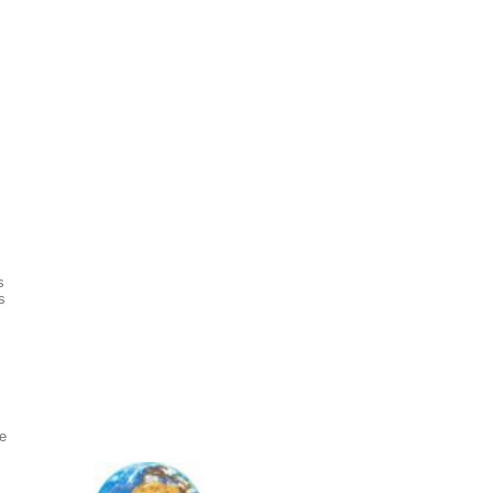
s
s
e