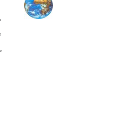
.
g
ie