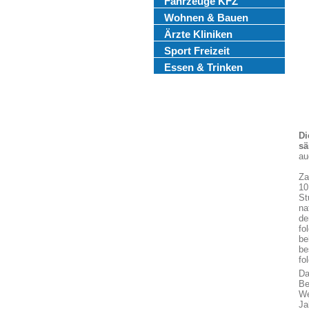
Fahrzeuge KFZ
Wohnen & Bauen
Ärzte Kliniken
Sport Freizeit
Essen & Trinken
Di
sä
au
Za
10
St
na
de
fo
be
be
fol
Da
Be
We
Ja