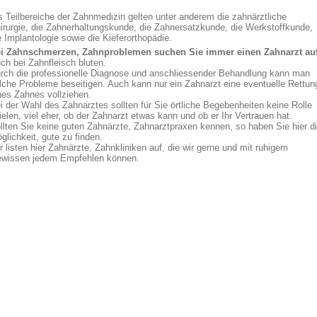
s Teilbereiche der Zahnmedizin gelten unter anderem die zahnärztliche
irurgie, die Zahnerhaltungskunde, die Zahnersatzkunde, die Werkstoffkunde,
e Implantologie sowie die Kieferorthopädie.
i Zahnschmerzen, Zahnproblemen suchen Sie immer einen Zahnarzt auf
ch bei Zahnfleisch bluten.
rch die professionelle Diagnose und anschliessender Behandlung kann man
lche Probleme beseitigen. Auch kann nur ein Zahnarzt eine eventuelle Rettun
nes Zahnes vollziehen.
i der Wahl des Zahnarztes sollten für Sie örtliche Begebenheiten keine Rolle
ielen, viel eher, ob der Zahnarzt etwas kann und ob er Ihr Vertrauen hat.
llten Sie keine guten Zahnärzte, Zahnarztpraxen kennen, so haben Sie hier d
glichkeit, gute zu finden.
r listen hier Zahnärzte, Zahnkliniken auf, die wir gerne und mit ruhigem
wissen jedem Empfehlen können.