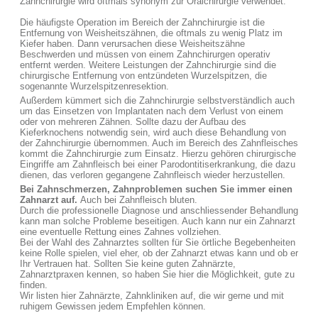
Zahnchirurgie wird oftmals synonym zur Oralchirurgie verwendet.
Die häufigste Operation im Bereich der Zahnchirurgie ist die
Entfernung von Weisheitszähnen, die oftmals zu wenig Platz im
Kiefer haben. Dann verursachen diese Weisheitszähne
Beschwerden und müssen von einem Zahnchirurgen operativ
entfernt werden. Weitere Leistungen der Zahnchirurgie sind die
chirurgische Entfernung von entzündeten Wurzelspitzen, die
sogenannte Wurzelspitzenresektion.
Außerdem kümmert sich die Zahnchirurgie selbstverständlich auch
um das Einsetzen von Implantaten nach dem Verlust von einem
oder von mehreren Zähnen. Sollte dazu der Aufbau des
Kieferknochens notwendig sein, wird auch diese Behandlung von
der Zahnchirurgie übernommen. Auch im Bereich des Zahnfleisches
kommt die Zahnchirurgie zum Einsatz. Hierzu gehören chirurgische
Eingriffe am Zahnfleisch bei einer Parodontitiserkrankung, die dazu
dienen, das verloren gegangene Zahnfleisch wieder herzustellen.
Bei Zahnschmerzen, Zahnproblemen suchen Sie immer einen
Zahnarzt auf.
Auch bei Zahnfleisch bluten.
Durch die professionelle Diagnose und anschliessender Behandlung
kann man solche Probleme beseitigen. Auch kann nur ein Zahnarzt
eine eventuelle Rettung eines Zahnes vollziehen.
Bei der Wahl des Zahnarztes sollten für Sie örtliche Begebenheiten
keine Rolle spielen, viel eher, ob der Zahnarzt etwas kann und ob er
Ihr Vertrauen hat. Sollten Sie keine guten Zahnärzte,
Zahnarztpraxen kennen, so haben Sie hier die Möglichkeit, gute zu
finden.
Wir listen hier Zahnärzte, Zahnkliniken auf, die wir gerne und mit
ruhigem Gewissen jedem Empfehlen können.