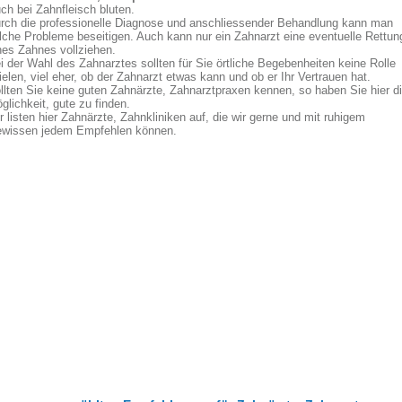
ch bei Zahnfleisch bluten.
rch die professionelle Diagnose und anschliessender Behandlung kann man
lche Probleme beseitigen. Auch kann nur ein Zahnarzt eine eventuelle Rettun
nes Zahnes vollziehen.
i der Wahl des Zahnarztes sollten für Sie örtliche Begebenheiten keine Rolle
ielen, viel eher, ob der Zahnarzt etwas kann und ob er Ihr Vertrauen hat.
llten Sie keine guten Zahnärzte, Zahnarztpraxen kennen, so haben Sie hier d
glichkeit, gute zu finden.
r listen hier Zahnärzte, Zahnkliniken auf, die wir gerne und mit ruhigem
wissen jedem Empfehlen können.