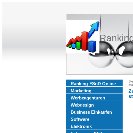
Rankin
Sie
Ranking-FSnD Online
sta
Marketing
Z
st
Werbeagenturen
Webdesign
Business Einkaufen
Software
Elektronik