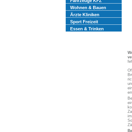
Fahrzeuge KFZ
Wohnen & Bauen
Ärzte Kliniken
Sport Freizeit
Essen & Trinken
We
ve
fe
Of
Br
ri
un
ei
em
Be
ei
ko
Za
im
So
Zä
Be