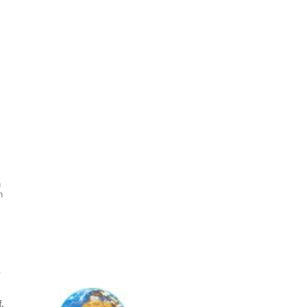
n
n
.
.