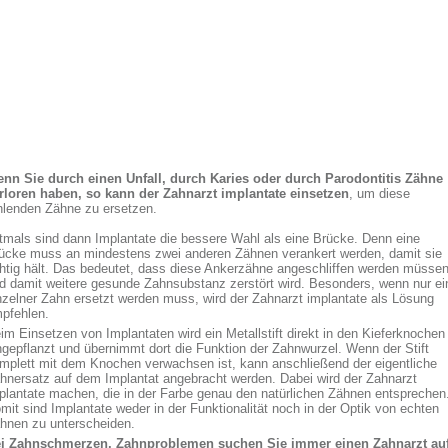
nn Sie durch einen Unfall, durch Karies oder durch Parodontitis Zähne
rloren haben, so kann der Zahnarzt implantate einsetzen
, um diese
hlenden Zähne zu ersetzen.
tmals sind dann Implantate die bessere Wahl als eine Brücke. Denn eine
ücke muss an mindestens zwei anderen Zähnen verankert werden, damit sie
chtig hält. Das bedeutet, dass diese Ankerzähne angeschliffen werden müsse
d damit weitere gesunde Zahnsubstanz zerstört wird. Besonders, wenn nur ei
nzelner Zahn ersetzt werden muss, wird der Zahnarzt implantate als Lösung
pfehlen.
im Einsetzen von Implantaten wird ein Metallstift direkt in den Kieferknochen
ngepflanzt und übernimmt dort die Funktion der Zahnwurzel. Wenn der Stift
mplett mit dem Knochen verwachsen ist, kann anschließend der eigentliche
hnersatz auf dem Implantat angebracht werden. Dabei wird der Zahnarzt
plantate machen, die in der Farbe genau den natürlichen Zähnen entsprechen
mit sind Implantate weder in der Funktionalität noch in der Optik von echten
hnen zu unterscheiden.
i Zahnschmerzen, Zahnproblemen suchen Sie immer einen Zahnarzt auf