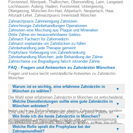
Fürstenried, Westpark, Thalkirchen, Obersendling, Laim, Langwied,
Lochhausen, Aubing, Hadern, Forstenried, Untergiesing,
Obergiesing, München Am-Hart, Altperlach, Neuperlach, Haar,
Altstadt-Lehel, Zahnarztpraxis Innenstadt München
Zahnarztpraxis Zahnreinigung Zahnstein
Zahnchirurgie Zahnbehandlungen Operationen
Zahnstein eine Mischung aus Plaque und Mineralien
Dritte Zähne ein herausnehmbares Gebiss
Zahnarzt Facharzt für Zahnmedizin
Zahnarzt implantate um Zahnlücken zu füllen
Zahnbehandlung jede Therapie gemeint
Prophylaxe Vorbeugung von Zahnerkrankung
Zahnbehandlung München, jede Behandlung der Zähne
Zahnschiene zur Begradigung falsch sitzender Zähne
FAQ - Fragen und Antworten zu Zahnärztin München
Fragen und kurze leicht verständliche Antworten zu Zahnärztin
München
Warum ist es wichtig, eine erfahrene Zahnärztin in
München zu wählen?
Die Wahl einer erfahrenen Zahnärztin in München ist entscheidend,
Welche Dienstleistungen sollte eine gute Zahnärztin in
da Ihre Zahngesundheit maßgeblich Ihr äußeres Erscheinungsbild
München anbieten?
und Ihre Wirkung auf andere beeinflusst. Eine versierte Zahnärztin
bietet nicht nur Behandlungen bei akuten Zahnproblemen, sondern
Eine gute Zahnärztin in München sollte eine breite Palette an
auch umfassende Prophylaxe-Maßnahmen. Dazu gehören
Wie finde ich die beste Zahnärztin in München?
Dienstleistungen anbieten, um die Zahngesundheit ihrer Patienten
professionelle Zahnreinigung, Plaque- und Zahnsteinentfernung
zu gewährleisten. Dazu gehören regelmäßige
Um die beste Zahnärztin in München zu finden, sollten Sie sich
sowie Bleaching und Zahnversiegelung. Eine gute Zahnärztin kann
Vorsorgeuntersuchungen, professionelle Zahnreinigung,
Welche Rolle spielt die Prophylaxe bei der
gründlich informieren und verschiedene Praxen vergleichen. Achten
frühzeitig Probleme erkennen und behandeln, bevor sie sich
Kariesbehandlung und Parodontosebehandlung. Auch ästhetische
Zahngesundheit?
Sie auf Bewertungen und Referenzen im Internet, um sich ein Bild
verschlimmern. Zudem sorgt sie dafür, dass Ihre Zähne gesund und