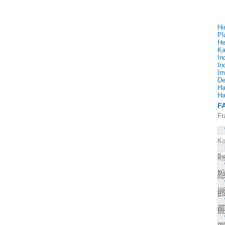
Hi
Pl
He
Ka
In
In
Im
De
Ha
Ha
F
Fr
Ko
pl
Be
Ko
no
mi
ko
Ra
Ko
si
um
un
Fl
di
Ei
Pe
es
Ra
Kü
an
da
Mo
pa
di
Al
an
Be