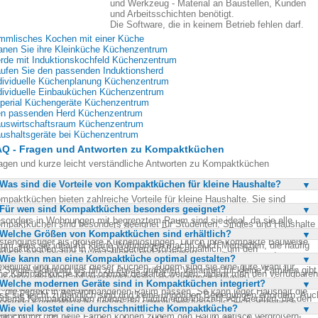
und Werkzeug - Material an Baustellen, Kunden
und Arbeitsschichten benötigt.
Die Software, die in keinem Betrieb fehlen darf.
mmlisches Kochen mit einer Küche
anen Sie ihre Kleinküche Küchenzentrum
rde mit Induktionskochfeld Küchenzentrum
ufen Sie den passenden Induktionsherd
dividuelle Küchenplanung Küchenzentrum
dividuelle Einbauküchen Küchenzentrum
perial Küchengeräte Küchenzentrum
n passenden Herd Küchenzentrum
uswirtschaftsraum Küchenzentrum
ushaltsgeräte bei Küchenzentrum
AQ - Fragen und Antworten zu Kompaktküchen
agen und kurze leicht verständliche Antworten zu Kompaktküchen
Was sind die Vorteile von Kompaktküchen für kleine Haushalte?
mpaktküchen bieten zahlreiche Vorteile für kleine Haushalte. Sie sind
Für wen sind Kompaktküchen besonders geeignet?
atzsparend und ermöglichen dennoch die Zubereitung aller gängigen Speisen.
sonders in Wohnungen mit begrenztem Raum sind sie ideal, da sie alle
mpaktküchen sind besonders geeignet für Studenten, Singles und Haushalte
twendigen Küchengeräte auf kleinstem Raum vereinen. Zudem sind sie oft
Welche Größen von Kompaktküchen sind erhältlich?
t wenig Platz. Sie bieten eine vollständige Küchenausstattung auf minimalem
stengünstiger als größere Küchenlösungen. Durch ihre kompakte Bauweise
um, was sie ideal für kleine Wohnungen macht. Auch Menschen, die häufig
mpaktküchen sind in verschiedenen Größen erhältlich, um den
nd sie auch leichter zu installieren und zu warten.
ziehen oder in temporären Wohnsituationen leben, profitieren von der
Wie kann man eine Kompaktküche optimal gestalten?
terschiedlichen Bedürfnissen gerecht zu werden. Vom kleinen Küchenblock fü
exibilität und Mobilität dieser Küchen. Zudem sind sie eine gute Wahl für
e Single-Wohnung bis hin zu etwas größeren Varianten für kleine Familien gibt
ne Kompaktküche kann optimal gestaltet werden, indem man den verfügbaren
rsonen, die Wert auf eine funktionale, aber dennoch stilvolle
 zahlreiche Optionen. Küchenstudios bieten oft maßgeschneiderte Lösungen
Welche modernen Geräte sind in Kompaktküchen integriert?
um effizient nutzt. Es ist wichtig, die Anordnung der Geräte so zu planen,
cheneinrichtung legen.
, die perfekt in den vorhandenen Raum passen. So kann jeder Haushalt die
ss sie leicht zugänglich sind und keine unnötigen Bewegungen erfordern. Auc
derne Kompaktküchen integrieren häufig eine Vielzahl von Geräten, die den
ssende Kompaktküche finden, die sowohl funktional als auch ästhetisch
e Wahl von multifunktionalen Geräten kann Platz sparen. Eine durchdachte
Wie viel kostet eine durchschnittliche Kompaktküche?
ltag erleichtern. Dazu gehören in der Regel ein Kühlschrank, ein Herd oder
sprechend ist.
leuchtung und helle Farben können zudem den Raum optisch vergrößern.