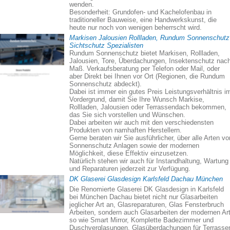
wenden.
Besonderheit: Grundofen- und Kachelofenbau in
traditioneller Bauweise, eine Handwerkskunst, die
heute nur noch von wenigen beherrscht wird.
Markisen Jalousien Rollladen, Rundum Sonnenschutz
Sichtschutz Spezialisten
Rundum Sonnenschutz bietet Markisen, Rollladen,
Jalousien, Tore, Überdachungen, Insektenschutz nac
Maß. Verkaufsberatung per Telefon oder Mail, oder
aber Direkt bei Ihnen vor Ort (Regionen, die Rundum
Sonnenschutz abdeckt).
Dabei ist immer ein gutes Preis Leistungsverhältnis i
Vordergrund, damit Sie Ihre Wunsch Markise,
Rollladen, Jalousien oder Terrassendach bekommen,
das Sie sich vorstellen und Wünschen.
Dabei arbeiten wir auch mit den verschiedensten
Produkten von namhaften Herstellern.
Gerne beraten wir Sie ausführlicher, über alle Arten vo
Sonnenschutz Anlagen sowie der modernen
Möglichkeit, diese Effektiv einzusetzen.
Natürlich stehen wir auch für Instandhaltung, Wartung
und Reparaturen jederzeit zur Verfügung.
DK Glaserei Glasdesign Karlsfeld Dachau München
Die Renomierte Glaserei DK Glasdesign in Karlsfeld
bei München Dachau bietet nicht nur Glasarbeiten
jeglicher Art an, Glasreparaturen, Glas Fensterbruch
Arbeiten, sondern auch Glasarbeiten der modernen Art
so wie Smart Mirror, Komplette Badezimmer und
Duschverglasungen, Glasüberdachungen für Terrasse