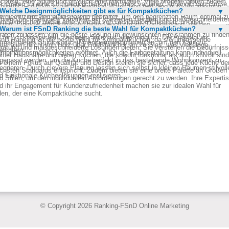
chfeld, eine Spüle und oft auch eine Mikrowelle. Viele Modelle bieten zudem
e Kosten für eine Kompaktküche können stark variieren, abhängig von Größe,
hließlich sollte man auf hochwertige Materialien und eine gute Verarbeitung
tegrierte Geschirrspüler und Dunstabzugshauben. Die Geräte sind meist
Welche Designmöglichkeiten gibt es für Kompaktküchen?
sstattung und Materialien. Einfache Modelle beginnen oft bei etwa 1.000 Euro
hten, um Langlebigkeit zu gewährleisten.
ergieeffizient und platzsparend gestaltet, um den begrenzten Raum optimal z
hrend hochwertigere Varianten mit speziellen Geräten und maßgeschneiderte
mpaktküchen bieten eine Vielzahl von Designmöglichkeiten, um den
tzen. Einige Kompaktküchen bieten auch smarte Technologien, die den
sungen deutlich teurer sein können. Es ist ratsam, sich in einem Küchenstud
Warum ist FSnD Ranking die beste Wahl für Kompaktküchen?
dividuellen Geschmack zu treffen. Von minimalistischen, modernen Designs
mfort weiter erhöhen.
raten zu lassen, um die beste Lösung im gewünschten Preisrahmen zu finden
s hin zu klassischen, zeitlosen Stilen ist alles möglich. Die Auswahl an
nD Ranking ist die beste Wahl für Kompaktküchen, da sie umfassende
tmals bieten Studios auch Finanzierungsoptionen an, um den Kauf zu
terialien reicht von Holz über Edelstahl bis hin zu Glas, was vielfältige
ratung und maßgeschneiderte Lösungen bieten. Sie verstehen die Bedürfniss
leichtern.
mbinationsmöglichkeiten eröffnet. Auch die Farbgestaltung kann individuell
einer Haushalte und bieten Küchen, die sowohl funktional als auch stilvoll sind
gepasst werden, um die Küche perfekt in das bestehende Wohnkonzept zu
t einem Fokus auf Qualität und Design stellen sie sicher, dass jede Küche de
tegrieren. Durch clevere Planung lassen sich selbst in kleinen Räumen stilvoll
chsten Standards entspricht. Zudem bieten sie eine breite Palette an Größen
d funktionale Küchenlösungen realisieren.
d Stilen, um den individuellen Anforderungen gerecht zu werden. Ihre Experti
d ihr Engagement für Kundenzufriedenheit machen sie zur idealen Wahl für
den, der eine Kompaktküche sucht.
© Copyright 2026 Ranking-FSnD Online Marketing