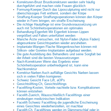
Korrekturen-Brust Brustkorrekturen werden sehr häufig
durchgeführt und machen viele Frauen glücklich
Formung-Koerper Durch das Liposculpturing wird nicht nur
überschüssiges Fett entfernt, sondern der Körpe
Straffung-Koerper Straffungsoperationen können den Körper
wieder in Form bringen, ein straffe Erscheinung
Die richtige Hautpflege ist eine Grundvoraussetzung um
auch mit Schönheitsoperationen ein optimales
Behandlung-Eigenfett Mit Eigenfett können Lippen
vergrößert und Falten unterfüttert werden
Manche Ärzte versuchen, mit Nylon-Fäden (Aptos Fäden)
abgesunkene Gesichtspartien wieder anzuheben.
Implantate-Wangen Flache Wangenknochen können mit
Silikon- oder Goretex-Implantaten aufgebaut werden.
Die gute Ausbildung des Behandlers und seine Sorgfalt bei
der Arbeit sind die besten Voraussetzungen
Nach-Korrekturen Wenn das Ergebnis einer
Schönheitsoperation unbefriedigend ist, kann eine
Nachkorrektur
Korrektur-Narben Auch auffällige Gesichts Narben lassen
sich in vielen Fällen korrigieren
Schweiz Gesicht Face Lift, aOPs
Gesichtslifting-Ch, Gesichtsliftings
Facelifting-Kosten, Vorteile nachteile bzw. Komplikationen
können entstehen
Facelift-Zuerich, Wausschließlich Faceliftings einer
eindeutigen medizinischen Indikation
Facelift-Schweiz Facelifting die jugendliche Erscheinung
eines Gesichtes wiederherstellen, ist machbar
Facelift-Ch, Faceliftings werden im Dämmerschlaf oder in