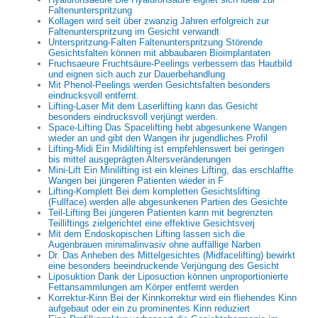
Faltenunterspritzung
Kollagen wird seit über zwanzig Jahren erfolgreich zur
Faltenunterspritzung im Gesicht verwandt
Unterspritzung-Falten Faltenunterspritzung Störende
Gesichtsfalten können mit abbaubaren Bioimplantaten
Fruchsaeure Fruchtsäure-Peelings verbessern das Hautbild
und eignen sich auch zur Dauerbehandlung
Mit Phenol-Peelings werden Gesichtsfalten besonders
eindrucksvoll entfernt.
Lifting-Laser Mit dem Laserlifting kann das Gesicht
besonders eindrucksvoll verjüngt werden.
Space-Lifting Das Spacelifting hebt abgesunkene Wangen
wieder an und gibt den Wangen ihr jugendliches Profil
Lifting-Midi Ein Midilifting ist empfehlenswert bei geringen
bis mittel ausgeprägten Altersveränderungen
Mini-Lift Ein Minilifting ist ein kleines Lifting, das erschlaffte
Wangen bei jüngeren Patienten wieder in F
Lifting-Komplett Bei dem kompletten Gesichtslifting
(Fullface) werden alle abgesunkenen Partien des Gesichte
Teil-Lifting Bei jüngeren Patienten kann mit begrenzten
Teilliftings zielgerichtet eine effektive Gesichtsverj
Mit dem Endoskopischen Lifting lassen sich die
Augenbrauen minimalinvasiv ohne auffällige Narben
Dr. Das Anheben des Mittelgesichtes (Midfacelifting) bewirkt
eine besonders beeindruckende Verjüngung des Gesicht
Liposuktion Dank der Liposuction können unproportionierte
Fettansammlungen am Körper entfernt werden
Korrektur-Kinn Bei der Kinnkorrektur wird ein fliehendes Kinn
aufgebaut oder ein zu prominentes Kinn reduziert