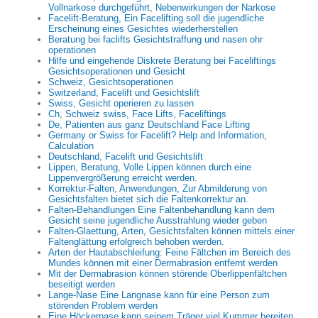
Vollnarkose durchgeführt, Nebenwirkungen der Narkose
Facelift-Beratung, Ein Facelifting soll die jugendliche
Erscheinung eines Gesichtes wiederherstellen
Beratung bei faclifts Gesichtstraffung und nasen ohr
operationen
Hilfe und eingehende Diskrete Beratung bei Faceliftings
Gesichtsoperationen und Gesicht
Schweiz, Gesichtsoperationen
Switzerland, Facelift und Gesichtslift
Swiss, Gesicht operieren zu lassen
Ch, Schweiz swiss, Face Lifts, Faceliftings
De, Patienten aus ganz Deutschland Face Lifting
Germany or Swiss for Facelift? Help and Information,
Calculation
Deutschland, Facelift und Gesichtslift
Lippen, Beratung, Volle Lippen können durch eine
Lippenvergrößerung erreicht werden.
Korrektur-Falten, Anwendungen, Zur Abmilderung von
Gesichtsfalten bietet sich die Faltenkorrektur an.
Falten-Behandlungen Eine Faltenbehandlung kann dem
Gesicht seine jugendliche Ausstrahlung wieder geben
Falten-Glaettung, Arten, Gesichtsfalten können mittels einer
Faltenglättung erfolgreich behoben werden.
Arten der Hautabschleifung: Feine Fältchen im Bereich des
Mundes können mit einer Dermabrasion entfernt werden
Mit der Dermabrasion können störende Oberlippenfältchen
beseitigt werden
Lange-Nase Eine Langnase kann für eine Person zum
störenden Problem werden
Eine Höckernase kann seinem Träger viel Kummer bereiten.