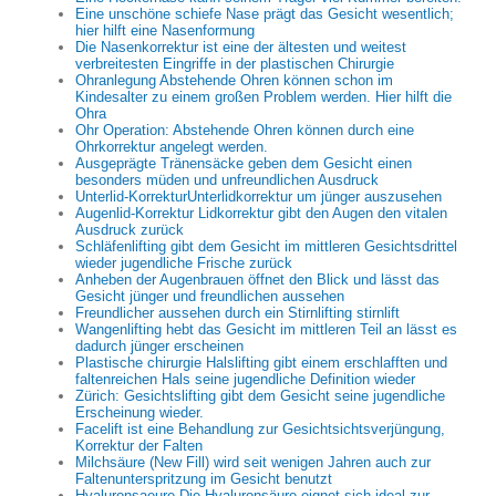
Eine unschöne schiefe Nase prägt das Gesicht wesentlich;
hier hilft eine Nasenformung
Die Nasenkorrektur ist eine der ältesten und weitest
verbreitesten Eingriffe in der plastischen Chirurgie
Ohranlegung Abstehende Ohren können schon im
Kindesalter zu einem großen Problem werden. Hier hilft die
Ohra
Ohr Operation: Abstehende Ohren können durch eine
Ohrkorrektur angelegt werden.
Ausgeprägte Tränensäcke geben dem Gesicht einen
besonders müden und unfreundlichen Ausdruck
Unterlid-KorrekturUnterlidkorrektur um jünger auszusehen
Augenlid-Korrektur Lidkorrektur gibt den Augen den vitalen
Ausdruck zurück
Schläfenlifting gibt dem Gesicht im mittleren Gesichtsdrittel
wieder jugendliche Frische zurück
Anheben der Augenbrauen öffnet den Blick und lässt das
Gesicht jünger und freundlichen aussehen
Freundlicher aussehen durch ein Stirnlifting stirnlift
Wangenlifting hebt das Gesicht im mittleren Teil an lässt es
dadurch jünger erscheinen
Plastische chirurgie Halslifting gibt einem erschlafften und
faltenreichen Hals seine jugendliche Definition wieder
Zürich: Gesichtslifting gibt dem Gesicht seine jugendliche
Erscheinung wieder.
Facelift ist eine Behandlung zur Gesichtsichtsverjüngung,
Korrektur der Falten
Milchsäure (New Fill) wird seit wenigen Jahren auch zur
Faltenunterspritzung im Gesicht benutzt
Hyaluronsaeure Die Hyaluronsäure eignet sich ideal zur