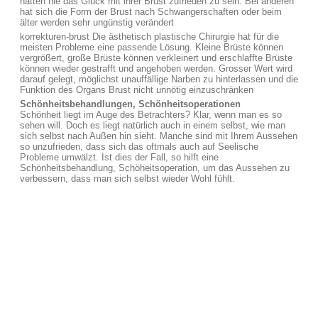
hatten nie das Glück mit ihrer Brust zufrieden zu sein. Bei anderen
hat sich die Form der Brust nach Schwangerschaften oder beim
älter werden sehr ungünstig verändert
korrekturen-brust Die ästhetisch plastische Chirurgie hat für die
meisten Probleme eine passende Lösung. Kleine Brüste können
vergrößert, große Brüste können verkleinert und erschlaffte Brüste
können wieder gestrafft und angehoben werden. Grosser Wert wird
darauf gelegt, möglichst unauffällige Narben zu hinterlassen und die
Funktion des Organs Brust nicht unnötig einzuschränken
Schönheitsbehandlungen, Schönheitsoperationen
Schönheit liegt im Auge des Betrachters? Klar, wenn man es so
sehen will. Doch es liegt natürlich auch in einem selbst, wie man
sich selbst nach Außen hin sieht. Manche sind mit Ihrem Aussehen
so unzufrieden, dass sich das oftmals auch auf Seelische
Probleme umwälzt. Ist dies der Fall, so hilft eine
Schönheitsbehandlung, Schöheitsoperation, um das Aussehen zu
verbessern, dass man sich selbst wieder Wohl fühlt.