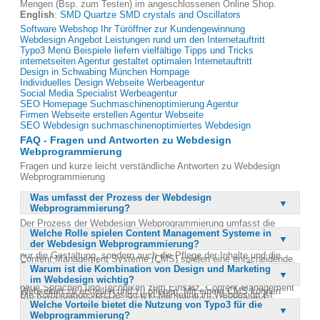
Mengen (Bsp. zum Testen) im angeschlossenen Online Shop.
English
:
SMD Quartze SMD crystals and Oscillators
Software Webshop Ihr Türöffner zur Kundengewinnung
Webdesign Angebot Leistungen rund um den Internetauftritt
Typo3 Menü Beispiele liefern vielfältige Tipps und Tricks
internetseiten Agentur gestaltet optimalen Internetauftritt
Design in Schwabing München Hompage
Individuelles Design Webseite Werbeagentur
Social Media Specialist Werbeagentur
SEO Homepage Suchmaschinenoptimierung Agentur
Firmen Webseite erstellen Agentur Webseite
SEO Webdesign suchmaschinenoptimiertes Webdesign
FAQ - Fragen und Antworten zu Webdesign
Webprogrammierung
Fragen und kurze leicht verständliche Antworten zu Webdesign
Webprogrammierung
Was umfasst der Prozess der Webdesign
Webprogrammierung?
Der Prozess der Webdesign Webprogrammierung umfasst die
Welche Rolle spielen Content Management Systeme in
Konzeption und den Entwurf eines Internetauftritts sowie die
der Webdesign Webprogrammierung?
technische Umsetzung und Implementierung. Dazu gehören nicht
nur die Gestaltung, sondern auch die Pflege der Inhalte und die
Content Management Systeme (CMS) spielen eine entscheidende
Entwicklung von Marketing- und Geschäftskonzepten. Früher wurde
Warum ist die Kombination von Design und Marketing
Rolle in der Webdesign Webprogrammierung, da sie es auch
dies hauptsächlich in HTML durchgeführt, heute kommen jedoch
im Webdesign wichtig?
Personen ohne fundierte Programmierkenntnisse ermöglichen,
neue Sprachen und Techniken zum Einsatz. Content Management
Webseiten zu erstellen und zu pflegen. Mit einem CMS können
Die Kombination von Design und Marketing im Webdesign ist
Systeme ermöglichen es auch Laien, Inhalte zu ändern und
Inhalte einfach aktualisiert und verwaltet werden, was die
Welche Vorteile bietet die Nutzung von Typo3 für die
entscheidend, da beide Elemente zusammenwirken, um den Erfolg
Webseiten zu pflegen. Somit ist die Webdesign
Flexibilität und Benutzerfreundlichkeit erhöht. Diese Systeme
Webprogrammierung?
einer Webseite zu gewährleisten. Ein ansprechendes Design zieht
Webprogrammierung ein umfassender Prozess, der kreative und