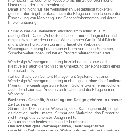
Internetauftritts oder einer Webseite bis hin zu der technischen
Umsetzung, der Implementierung.
Damit sind nicht nur alle webbasierten Gestaltungstätigkeiten
gemeint, der Begriff umfasst auch die Pflege der Inhalte sowie die
Entwicklung von Marketing- und Geschäftskonzepten und deren
Implementierung.
Früher wurde die Webdesign Webprogrammierung in HTML
durchgeführt. Da die Webseiteninhalte immer umfangreicher und
anspruchvoller werden und der Wunsch nach Grafik, MultiMedia
und anderen Funktionen zunimmt, findet die Webdesign
Webprogrammierung heute auch in Form von neuen Sprachen,
Spracherweiterungen und neuen Programmiertechniken statt.
Webdesign Webprogrammierung bezeichnet also sowohl die
kreative als auch die technische Umsetzung der Konzeption eines
Internetauftritts.
Auf der Basis von Content Management Systemen ist eine
Webdesign Webprogrammierung auch möglich, ohne über fundierte
Programmierkenntnisse zu verfügen. Solche Systeme ermöglichen
auch dem Laien das Ändern von Inhalten und die Pflege seiner
Webseite.
Business - Geschäft, Marketing und Design gehören in unserer
Zeit zusammen
.
Stimmt das Design einer Webseite, einer Kampagne nicht, bringt
es nicht viel mehr Umsatz. Stimmt das Marketing, das Promoting
nicht, bringt das schönste Design nichts.
Also muss man beides miteinander kombinieren.
Das schaffen gute Werbeagenturen, Designagenturen
respektive Onlineagenturen, Webagenturen, Internetagenturen