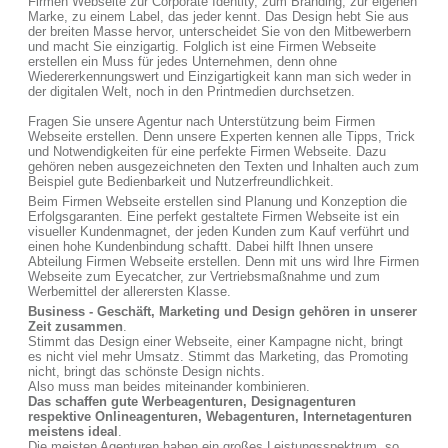
Firmen Webseite zur Corporate Identity, zum Branding, zur eigenen
Marke, zu einem Label, das jeder kennt. Das Design hebt Sie aus
der breiten Masse hervor, unterscheidet Sie von den Mitbewerbern
und macht Sie einzigartig. Folglich ist eine Firmen Webseite
erstellen ein Muss für jedes Unternehmen, denn ohne
Wiedererkennungswert und Einzigartigkeit kann man sich weder in
der digitalen Welt, noch in den Printmedien durchsetzen.
Fragen Sie unsere Agentur nach Unterstützung beim Firmen
Webseite erstellen. Denn unsere Experten kennen alle Tipps, Trick
und Notwendigkeiten für eine perfekte Firmen Webseite. Dazu
gehören neben ausgezeichneten den Texten und Inhalten auch zum
Beispiel gute Bedienbarkeit und Nutzerfreundlichkeit.
Beim Firmen Webseite erstellen sind Planung und Konzeption die
Erfolgsgaranten. Eine perfekt gestaltete Firmen Webseite ist ein
visueller Kundenmagnet, der jeden Kunden zum Kauf verführt und
einen hohe Kundenbindung schaftt. Dabei hilft Ihnen unsere
Abteilung Firmen Webseite erstellen. Denn mit uns wird Ihre Firmen
Webseite zum Eyecatcher, zur Vertriebsmaßnahme und zum
Werbemittel der allerersten Klasse.
Business - Geschäft, Marketing und Design gehören in unserer
Zeit zusammen
.
Stimmt das Design einer Webseite, einer Kampagne nicht, bringt
es nicht viel mehr Umsatz. Stimmt das Marketing, das Promoting
nicht, bringt das schönste Design nichts.
Also muss man beides miteinander kombinieren.
Das schaffen gute Werbeagenturen, Designagenturen
respektive Onlineagenturen, Webagenturen, Internetagenturen
meistens ideal
.
Die meisten Agenturen haben ein großes Leistungsspektrum, so