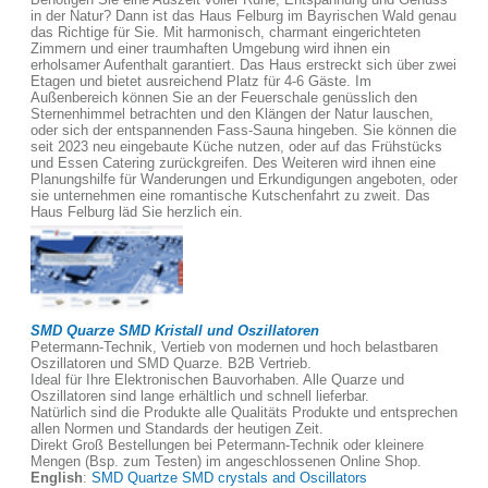
in der Natur? Dann ist das Haus Felburg im Bayrischen Wald genau
das Richtige für Sie. Mit harmonisch, charmant eingerichteten
Zimmern und einer traumhaften Umgebung wird ihnen ein
erholsamer Aufenthalt garantiert. Das Haus erstreckt sich über zwei
Etagen und bietet ausreichend Platz für 4-6 Gäste. Im
Außenbereich können Sie an der Feuerschale genüsslich den
Sternenhimmel betrachten und den Klängen der Natur lauschen,
oder sich der entspannenden Fass-Sauna hingeben. Sie können die
seit 2023 neu eingebaute Küche nutzen, oder auf das Frühstücks
und Essen Catering zurückgreifen. Des Weiteren wird ihnen eine
Planungshilfe für Wanderungen und Erkundigungen angeboten, oder
sie unternehmen eine romantische Kutschenfahrt zu zweit. Das
Haus Felburg läd Sie herzlich ein.
SMD Quarze SMD Kristall und Oszillatoren
Petermann-Technik, Vertieb von modernen und hoch belastbaren
Oszillatoren und SMD Quarze. B2B Vertrieb.
Ideal für Ihre Elektronischen Bauvorhaben. Alle Quarze und
Oszillatoren sind lange erhältlich und schnell lieferbar.
Natürlich sind die Produkte alle Qualitäts Produkte und entsprechen
allen Normen und Standards der heutigen Zeit.
Direkt Groß Bestellungen bei Petermann-Technik oder kleinere
Mengen (Bsp. zum Testen) im angeschlossenen Online Shop.
English
:
SMD Quartze SMD crystals and Oscillators