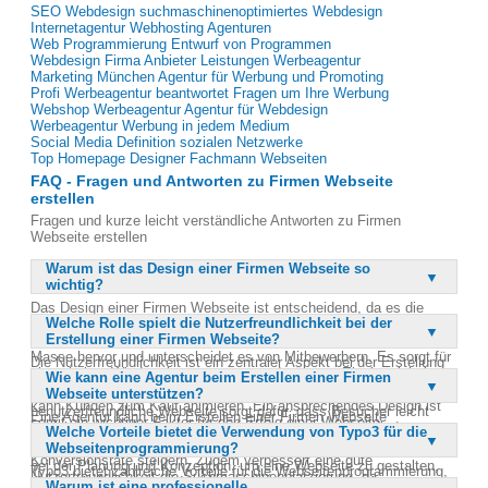
SEO Webdesign suchmaschinenoptimiertes Webdesign
Internetagentur Webhosting Agenturen
Web Programmierung Entwurf von Programmen
Webdesign Firma Anbieter Leistungen Werbeagentur
Marketing München Agentur für Werbung und Promoting
Profi Werbeagentur beantwortet Fragen um Ihre Werbung
Webshop Werbeagentur Agentur für Webdesign
Werbeagentur Werbung in jedem Medium
Social Media Definition sozialen Netzwerke
Top Homepage Designer Fachmann Webseiten
FAQ - Fragen und Antworten zu Firmen Webseite
erstellen
Fragen und kurze leicht verständliche Antworten zu Firmen
Webseite erstellen
Warum ist das Design einer Firmen Webseite so
wichtig?
Das Design einer Firmen Webseite ist entscheidend, da es die
Welche Rolle spielt die Nutzerfreundlichkeit bei der
Corporate Identity und das Branding des Unternehmens
Erstellung einer Firmen Webseite?
widerspiegelt. Ein gutes Design hebt das Unternehmen aus der
Masse hervor und unterscheidet es von Mitbewerbern. Es sorgt für
Die Nutzerfreundlichkeit ist ein zentraler Aspekt bei der Erstellung
einen hohen Wiedererkennungswert und trägt zur Einzigartigkeit
Wie kann eine Agentur beim Erstellen einer Firmen
einer Firmen Webseite, da sie die Bedienbarkeit und das
bei. Darüber hinaus beeinflusst das Design die Nutzererfahrung und
Webseite unterstützen?
Nutzungserlebnis der Besucher direkt beeinflusst. Eine
kann Kunden zum Kauf animieren. Ein ansprechendes Design ist
benutzerfreundliche Webseite sorgt dafür, dass Besucher leicht
Eine Agentur kann beim Erstellen einer Firmen Webseite
somit ein wichtiger Faktor für den Erfolg einer Webseite.
navigieren und die gewünschten Informationen schnell finden
Welche Vorteile bietet die Verwendung von Typo3 für die
umfassend unterstützen, indem sie ihre Expertise in Design,
können. Dies führt zu einer höheren Verweildauer und kann die
Webseitenprogrammierung?
Programmierung und Suchmaschinenoptimierung einbringt. Sie hilft
Konversionsrate steigern. Zudem verbessert eine gute
bei der Planung und Konzeption, um eine Webseite zu gestalten,
Typo3 bietet zahlreiche Vorteile für die Webseitenprogrammierung,
Nutzerfreundlichkeit die Suchmaschinenplatzierung, da
die den Anforderungen des Unternehmens entspricht. Agenturen
Warum ist eine professionelle
insbesondere in Bezug auf Flexibilität und Erweiterbarkeit. Es ist