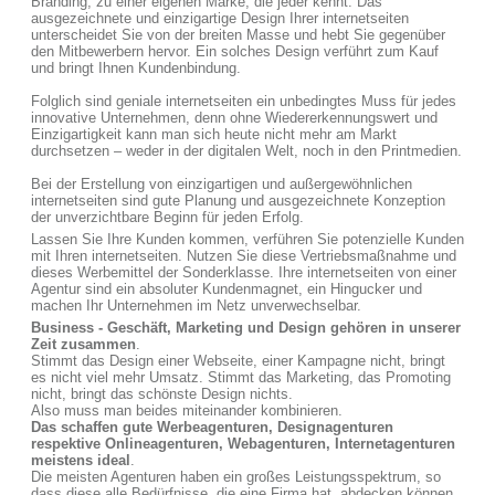
Branding, zu einer eigenen Marke, die jeder kennt. Das
ausgezeichnete und einzigartige Design Ihrer internetseiten
unterscheidet Sie von der breiten Masse und hebt Sie gegenüber
den Mitbewerbern hervor. Ein solches Design verführt zum Kauf
und bringt Ihnen Kundenbindung.
Folglich sind geniale internetseiten ein unbedingtes Muss für jedes
innovative Unternehmen, denn ohne Wiedererkennungswert und
Einzigartigkeit kann man sich heute nicht mehr am Markt
durchsetzen – weder in der digitalen Welt, noch in den Printmedien.
Bei der Erstellung von einzigartigen und außergewöhnlichen
internetseiten sind gute Planung und ausgezeichnete Konzeption
der unverzichtbare Beginn für jeden Erfolg.
Lassen Sie Ihre Kunden kommen, verführen Sie potenzielle Kunden
mit Ihren internetseiten. Nutzen Sie diese Vertriebsmaßnahme und
dieses Werbemittel der Sonderklasse. Ihre internetseiten von einer
Agentur sind ein absoluter Kundenmagnet, ein Hingucker und
machen Ihr Unternehmen im Netz unverwechselbar.
Business - Geschäft, Marketing und Design gehören in unserer
Zeit zusammen
.
Stimmt das Design einer Webseite, einer Kampagne nicht, bringt
es nicht viel mehr Umsatz. Stimmt das Marketing, das Promoting
nicht, bringt das schönste Design nichts.
Also muss man beides miteinander kombinieren.
Das schaffen gute Werbeagenturen, Designagenturen
respektive Onlineagenturen, Webagenturen, Internetagenturen
meistens ideal
.
Die meisten Agenturen haben ein großes Leistungsspektrum, so
dass diese alle Bedürfnisse, die eine Firma hat, abdecken können.