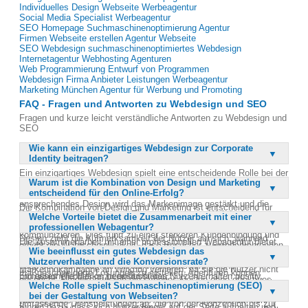
Individuelles Design Webseite Werbeagentur
Social Media Specialist Werbeagentur
SEO Homepage Suchmaschinenoptimierung Agentur
Firmen Webseite erstellen Agentur Webseite
SEO Webdesign suchmaschinenoptimiertes Webdesign
Internetagentur Webhosting Agenturen
Web Programmierung Entwurf von Programmen
Webdesign Firma Anbieter Leistungen Werbeagentur
Marketing München Agentur für Werbung und Promoting
FAQ - Fragen und Antworten zu Webdesign und SEO
Fragen und kurze leicht verständliche Antworten zu Webdesign und
SEO
Wie kann ein einzigartiges Webdesign zur Corporate
Identity beitragen?
Ein einzigartiges Webdesign spielt eine entscheidende Rolle bei der
Warum ist die Kombination von Design und Marketing
Schaffung einer starken Corporate Identity, da es das Unternehmen
entscheidend für den Online-Erfolg?
visuell von der Konkurrenz abhebt. Durch ein konsistentes und
ansprechendes Design wird das Markenimage gestärkt und die
Die Kombination von Design und Marketing ist entscheidend für
Wiedererkennung gefördert. Ein gut gestaltetes Webdesign kann
Welche Vorteile bietet die Zusammenarbeit mit einer
den Online-Erfolg, da beide Elemente zusammenwirken, um die
die Markenwerte und die Unternehmensphilosophie effektiv
professionellen Webagentur?
Markenbotschaft effektiv zu kommunizieren. Ein ansprechendes
kommunizieren. Dies führt zu einer stärkeren Kundenbindung und
Design zieht die Aufmerksamkeit der Nutzer auf sich, während
Die Zusammenarbeit mit einer professionellen Webagentur bietet
erhöht die Wahrscheinlichkeit, dass Besucher zu wiederkehrenden
gezielte Marketingstrategien die Reichweite und Sichtbarkeit
Wie beeinflusst ein gutes Webdesign das
zahlreiche Vorteile, darunter Zugang zu erfahrenen Designern und
Kunden werden. Letztendlich trägt ein einzigartiges Webdesign
erhöhen. Ohne ein starkes Design kann selbst die beste
Nutzerverhalten und die Konversionsrate?
Entwicklern, die über das notwendige Fachwissen verfügen, um
dazu bei, das Unternehmen als vertrauenswürdige und
Marketingkampagne an Wirkung verlieren, da sie die Nutzer nicht
maßgeschneiderte Lösungen zu erstellen. Agenturen können
professionelle Marke zu positionieren.
Ein gutes Webdesign beeinflusst das Nutzerverhalten positiv,
anspricht. Umgekehrt kann ein schönes Design ohne effektives
komplexe Projekte effizienter und schneller umsetzen, da sie über
Welche Rolle spielt Suchmaschinenoptimierung (SEO)
indem es eine intuitive und angenehme Benutzererfahrung bietet.
Marketing nicht die gewünschte Zielgruppe erreichen. Daher ist es
bewährte Prozesse und Ressourcen verfügen. Zudem bieten sie
bei der Gestaltung von Webseiten?
Ein klar strukturiertes Layout und ansprechende visuelle Elemente
wichtig, dass Unternehmen beide Aspekte integrieren, um den
umfassende Dienstleistungen an, die von der Konzeption bis zur
führen dazu, dass sich Nutzer länger auf der Seite aufhalten und