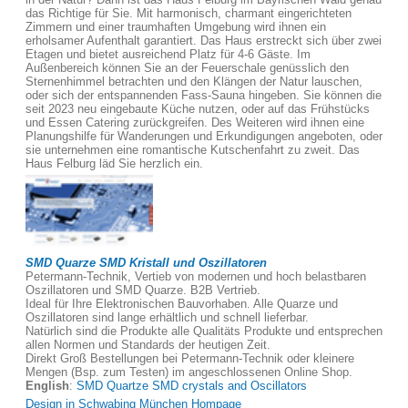
das Richtige für Sie. Mit harmonisch, charmant eingerichteten
Zimmern und einer traumhaften Umgebung wird ihnen ein
erholsamer Aufenthalt garantiert. Das Haus erstreckt sich über zwei
Etagen und bietet ausreichend Platz für 4-6 Gäste. Im
Außenbereich können Sie an der Feuerschale genüsslich den
Sternenhimmel betrachten und den Klängen der Natur lauschen,
oder sich der entspannenden Fass-Sauna hingeben. Sie können die
seit 2023 neu eingebaute Küche nutzen, oder auf das Frühstücks
und Essen Catering zurückgreifen. Des Weiteren wird ihnen eine
Planungshilfe für Wanderungen und Erkundigungen angeboten, oder
sie unternehmen eine romantische Kutschenfahrt zu zweit. Das
Haus Felburg läd Sie herzlich ein.
SMD Quarze SMD Kristall und Oszillatoren
Petermann-Technik, Vertieb von modernen und hoch belastbaren
Oszillatoren und SMD Quarze. B2B Vertrieb.
Ideal für Ihre Elektronischen Bauvorhaben. Alle Quarze und
Oszillatoren sind lange erhältlich und schnell lieferbar.
Natürlich sind die Produkte alle Qualitäts Produkte und entsprechen
allen Normen und Standards der heutigen Zeit.
Direkt Groß Bestellungen bei Petermann-Technik oder kleinere
Mengen (Bsp. zum Testen) im angeschlossenen Online Shop.
English
:
SMD Quartze SMD crystals and Oscillators
Design in Schwabing München Hompage