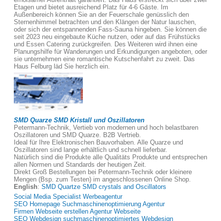
Etagen und bietet ausreichend Platz für 4-6 Gäste. Im
Außenbereich können Sie an der Feuerschale genüsslich den
Sternenhimmel betrachten und den Klängen der Natur lauschen,
oder sich der entspannenden Fass-Sauna hingeben. Sie können die
seit 2023 neu eingebaute Küche nutzen, oder auf das Frühstücks
und Essen Catering zurückgreifen. Des Weiteren wird ihnen eine
Planungshilfe für Wanderungen und Erkundigungen angeboten, oder
sie unternehmen eine romantische Kutschenfahrt zu zweit. Das
Haus Felburg läd Sie herzlich ein.
SMD Quarze SMD Kristall und Oszillatoren
Petermann-Technik, Vertieb von modernen und hoch belastbaren
Oszillatoren und SMD Quarze. B2B Vertrieb.
Ideal für Ihre Elektronischen Bauvorhaben. Alle Quarze und
Oszillatoren sind lange erhältlich und schnell lieferbar.
Natürlich sind die Produkte alle Qualitäts Produkte und entsprechen
allen Normen und Standards der heutigen Zeit.
Direkt Groß Bestellungen bei Petermann-Technik oder kleinere
Mengen (Bsp. zum Testen) im angeschlossenen Online Shop.
English
:
SMD Quartze SMD crystals and Oscillators
Social Media Specialist Werbeagentur
SEO Homepage Suchmaschinenoptimierung Agentur
Firmen Webseite erstellen Agentur Webseite
SEO Webdesign suchmaschinenoptimiertes Webdesign