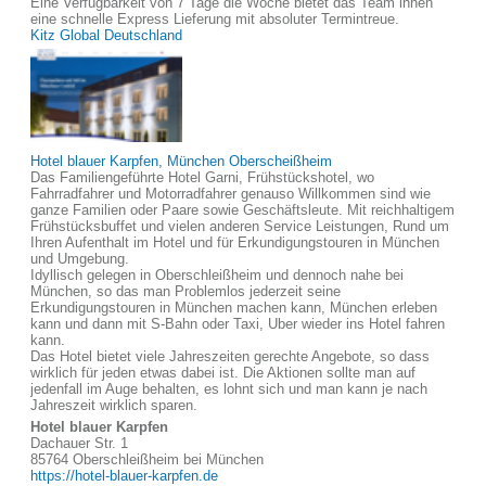
Eine Verfügbarkeit von 7 Tage die Woche bietet das Team ihnen
eine schnelle Express Lieferung mit absoluter Termintreue.
Kitz Global Deutschland
Hotel blauer Karpfen, München Oberscheißheim
Das Familiengeführte Hotel Garni, Frühstückshotel, wo
Fahrradfahrer und Motorradfahrer genauso Willkommen sind wie
ganze Familien oder Paare sowie Geschäftsleute. Mit reichhaltigem
Frühstücksbuffet und vielen anderen Service Leistungen, Rund um
Ihren Aufenthalt im Hotel und für Erkundigungstouren in München
und Umgebung.
Idyllisch gelegen in Oberschleißheim und dennoch nahe bei
München, so das man Problemlos jederzeit seine
Erkundigungstouren in München machen kann, München erleben
kann und dann mit S-Bahn oder Taxi, Uber wieder ins Hotel fahren
kann.
Das Hotel bietet viele Jahreszeiten gerechte Angebote, so dass
wirklich für jeden etwas dabei ist. Die Aktionen sollte man auf
jedenfall im Auge behalten, es lohnt sich und man kann je nach
Jahreszeit wirklich sparen.
Hotel blauer Karpfen
Dachauer Str. 1
85764 Oberschleißheim bei München
https://hotel-blauer-karpfen.de