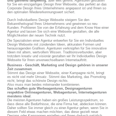
und gähnend langweilig
, aber weit gefehlt. Agenturen gestalten
für Sie ein einzigartiges Design Ihrer Webseite, das perfekt an das
Corporate Design Ihres Unternehmens angepasst ist und Ihnen so
den optimalen Wiedererkennungswert sichert.
Durch Individuellens Design Webseite steigern Sie den
Bekanntheitsgrad Ihres Unternehmens und gewinnen so neu
Kunden. Profitieren Sie von der Erfahrung und dem Know How einer
Agentur und lassen Sie sich eine Webseite gestalten, die alle
Möglichkeiten der neuen Technik nutzt.
Die Spezialisten einer Agentur entwerfen für Sie ein Individuelles
Design Webseite mit zündenden Ideen, akkuraten Formen und
herausragenden Grafiken. Agenturen verknüpfen für Sie innovative
Ideen mit altem, wertvollem Wissen. Traditionsverbunden, aber
trotzdem kreativ und visionär gestalten wir Ihr Individuelles Design
Webseite für Ihren unverwechselbaren Internetauftritt.
Business - Geschäft, Marketing und Design gehören in unserer
Zeit zusammen
.
Stimmt das Design einer Webseite, einer Kampagne nicht, bringt
es nicht viel mehr Umsatz. Stimmt das Marketing, das Promoting
nicht, bringt das schönste Design nichts.
Also muss man beides miteinander kombinieren.
Das schaffen gute Werbeagenturen, Designagenturen
respektive Onlineagenturen, Webagenturen, Internetagenturen
meistens ideal
.
Die meisten Agenturen haben ein großes Leistungsspektrum, so
dass diese alle Bedürfnisse, die eine Firma hat, abdecken können.
Daher sollten Sie immer gleich zu einer Agentur gehen, wenn Sie in
diesem Feld etwas machen möchten, das diese gezielt neue
Designs oder Kampagnen erstellen und Ihnen dadurch natürlich