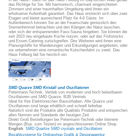
das Richtige für Sie. Mit harmonisch, charmant eingerichteten
Zimmern und einer traumhaften Umgebung wird ihnen ein
erholsamer Aufenthalt garantiert. Das Haus erstreckt sich über zwei
Etagen und bietet ausreichend Platz für 4-6 Gäste. Im
Außenbereich können Sie an der Feuerschale genüsslich den
Sternenhimmel betrachten und den Klängen der Natur lauschen,
oder sich der entspannenden Fass-Sauna hingeben. Sie können die
seit 2023 neu eingebaute Küche nutzen, oder auf das Frühstücks
und Essen Catering zurückgreifen. Des Weiteren wird ihnen eine
Planungshilfe für Wanderungen und Erkundigungen angeboten, oder
sie unternehmen eine romantische Kutschenfahrt zu zweit. Das
Haus Felburg läd Sie herzlich ein.
SMD Quarze SMD Kristall und Oszillatoren
Petermann-Technik, Vertieb von modernen und hoch belastbaren
Oszillatoren und SMD Quarze. B2B Vertrieb.
Ideal für Ihre Elektronischen Bauvorhaben. Alle Quarze und
Oszillatoren sind lange erhältlich und schnell lieferbar.
Natürlich sind die Produkte alle Qualitäts Produkte und entsprechen
allen Normen und Standards der heutigen Zeit.
Direkt Groß Bestellungen bei Petermann-Technik oder kleinere
Mengen (Bsp. zum Testen) im angeschlossenen Online Shop.
English
:
SMD Quartze SMD crystals and Oscillators
Bezahlsysteme für Onlineshop Grafik & Designagentur