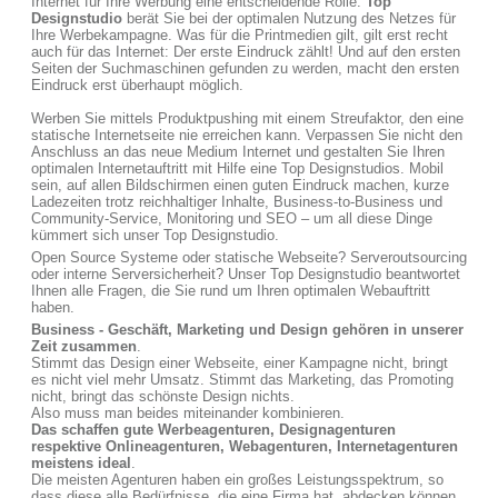
Internet für Ihre Werbung eine entscheidende Rolle.
Top
Designstudio
berät Sie bei der optimalen Nutzung des Netzes für
Ihre Werbekampagne. Was für die Printmedien gilt, gilt erst recht
auch für das Internet: Der erste Eindruck zählt! Und auf den ersten
Seiten der Suchmaschinen gefunden zu werden, macht den ersten
Eindruck erst überhaupt möglich.
Werben Sie mittels Produktpushing mit einem Streufaktor, den eine
statische Internetseite nie erreichen kann. Verpassen Sie nicht den
Anschluss an das neue Medium Internet und gestalten Sie Ihren
optimalen Internetauftritt mit Hilfe eine Top Designstudios. Mobil
sein, auf allen Bildschirmen einen guten Eindruck machen, kurze
Ladezeiten trotz reichhaltiger Inhalte, Business-to-Business und
Community-Service, Monitoring und SEO – um all diese Dinge
kümmert sich unser Top Designstudio.
Open Source Systeme oder statische Webseite? Serveroutsourcing
oder interne Serversicherheit? Unser Top Designstudio beantwortet
Ihnen alle Fragen, die Sie rund um Ihren optimalen Webauftritt
haben.
Business - Geschäft, Marketing und Design gehören in unserer
Zeit zusammen
.
Stimmt das Design einer Webseite, einer Kampagne nicht, bringt
es nicht viel mehr Umsatz. Stimmt das Marketing, das Promoting
nicht, bringt das schönste Design nichts.
Also muss man beides miteinander kombinieren.
Das schaffen gute Werbeagenturen, Designagenturen
respektive Onlineagenturen, Webagenturen, Internetagenturen
meistens ideal
.
Die meisten Agenturen haben ein großes Leistungsspektrum, so
dass diese alle Bedürfnisse, die eine Firma hat, abdecken können.