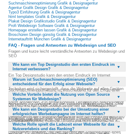
Suchmaschinenoptimierung Grafik & Designagentur
Agentur Grafik Design Grafik & Designagentur
Typo3 Einführung Grafik & Designagentur
html templates Grafik & Designagentur
Plakat Design Grafikstudio Grafik & Designagentur
Profi Webdesign Software Grafik & Designagentur
Homepage erstellen lassen Grafik & Designagentur
Broschüren Design günstig Grafik & Designagentur
Internetauftritt München Grafik & Designagentur
FAQ - Fragen und Antworten zu Webdesign und SEO
Fragen und kurze leicht verständliche Antworten zu Webdesign und
SEO
Wie kann ein Top Designstudio den ersten Eindruck im
Internet verbessern?
Ein Top Designstudio kann den ersten Eindruck im Internet
Warum ist Suchmaschinenoptimierung (SEO)
verbessern, indem es eine ansprechende und benutzerfreundliche
entscheidend für den Erfolg einer Webseite?
Webseite gestaltet. Durch den Einsatz moderner Webdesign-
Techniken wird sichergestellt, dass die Webseite auf allen Geräten
Suchmaschinenoptimierung ist entscheidend für den Erfolg einer
gut aussieht und schnell lädt. Zudem wird auf eine klare Struktur
Welche Vorteile bietet die Nutzung von Open Source
Webseite, da sie die Sichtbarkeit in Suchmaschinen wie Google
und ansprechende visuelle Elemente geachtet, die den Besucher
Systemen für Webdesign?
erhöht. Eine gute SEO-Strategie sorgt dafür, dass die Webseite bei
sofort ansprechen. Ein professionelles Designstudio berücksichtigt
relevanten Suchanfragen auf den vorderen Plätzen erscheint. Dies
Die Nutzung von Open Source Systemen für Webdesign bietet
auch die Suchmaschinenoptimierung, um die Sichtbarkeit der
führt zu mehr Besuchern und potenziellen Kunden. SEO umfasst
Wie kann ein Designstudio bei der Umsetzung einer
zahlreiche Vorteile, darunter Kosteneffizienz und Flexibilität. Open
Webseite zu erhöhen. So wird sichergestellt, dass potenzielle
verschiedene Techniken, wie die Optimierung von Keywords, die
erfolgreichen Werbekampagne im Internet helfen?
Source Systeme wie Typo3 und WordPress sind in der Regel
Kunden die Webseite leicht finden und einen positiven ersten
Verbesserung der Ladegeschwindigkeit und die Erstellung qualitativ
kostenlos und bieten eine Vielzahl von Erweiterungen und Plugins,
Eindruck gewinnen.
Ein Designstudio kann bei der Umsetzung einer erfolgreichen
hochwertiger Inhalte. Durch die kontinuierliche Anpassung an die
die die Funktionalität der Webseite verbessern können. Sie
Welche Rolle spielt die Ladezeit einer Webseite für das
Werbekampagne im Internet helfen, indem es eine umfassende
Algorithmen der Suchmaschinen bleibt die Webseite
ermöglichen es Designern und Entwicklern, maßgeschneiderte
Nutzererlebnis und das Ranking?
Strategie entwickelt, die sowohl Design als auch Marketing
wettbewerbsfähig und zieht mehr Traffic an.
Lösungen zu erstellen, die den spezifischen Anforderungen eines
umfasst. Es erstellt ansprechende visuelle Inhalte, die die