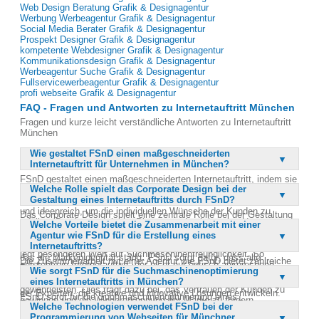
Web Design Beratung Grafik & Designagentur
Werbung Werbeagentur Grafik & Designagentur
Social Media Berater Grafik & Designagentur
Prospekt Designer Grafik & Designagentur
kompetente Webdesigner Grafik & Designagentur
Kommunikationsdesign Grafik & Designagentur
Werbeagentur Suche Grafik & Designagentur
Fullservicewerbeagentur Grafik & Designagentur
profi webseite Grafik & Designagentur
FAQ - Fragen und Antworten zu Internetauftritt München
Fragen und kurze leicht verständliche Antworten zu Internetauftritt
München
Wie gestaltet FSnD einen maßgeschneiderten
Internetauftritt für Unternehmen in München?
FSnD gestaltet einen maßgeschneiderten Internetauftritt, indem sie
Welche Rolle spielt das Corporate Design bei der
das Corporate Design des Unternehmens berücksichtigt und die
Gestaltung eines Internetauftritts durch FSnD?
Webseite perfekt darauf zuschneidet. Das Team arbeitet kreativ
und ideenreich, um die individuellen Wünsche der Kunden zu
Das Corporate Design spielt eine zentrale Rolle bei der Gestaltung
erfüllen. Durch strategische Planung und schrittweise Umsetzung
Welche Vorteile bietet die Zusammenarbeit mit einer
eines Internetauftritts durch FSnD. Es wird als Grundlage genutzt,
wird ein einzigartiger und unverwechselbarer Internetauftritt
Agentur wie FSnD für die Erstellung eines
um die Webseite optisch und inhaltlich auf das Unternehmen
geschaffen. FSnD nutzt modernste technische Realisierungen und
Internetauftritts?
abzustimmen. Dadurch entsteht ein einheitliches Erscheinungsbild,
legt besonderen Wert auf Suchmaschinenfreundlichkeit. So
das die Markenidentität stärkt. FSnD sorgt dafür, dass alle
Die Zusammenarbeit mit einer Agentur wie FSnD bietet zahlreiche
entsteht ein Internetauftritt, der nicht nur optisch ansprechend,
Designelemente harmonisch integriert werden, um einen
Wie sorgt FSnD für die Suchmaschinenoptimierung
Vorteile bei der Erstellung eines Internetauftritts. Zum einen
sondern auch funktional und effizient ist.
professionellen und ansprechenden Online-Auftritt zu
eines Internetauftritts in München?
profitieren Unternehmen von der Erfahrung und dem Fachwissen
gewährleisten. Dies trägt dazu bei, das Vertrauen der Kunden zu
der Experten, die kreative und innovative Lösungen entwickeln.
FSnD sorgt für die Suchmaschinenoptimierung eines
gewinnen und die Wiedererkennung der Marke zu fördern.
Zum anderen spart die Agentur den Kunden Zeit und Ressourcen,
Welche Technologien verwendet FSnD bei der
Internetauftritts, indem sie moderne Techniken und Best Practices
indem sie den gesamten Prozess von der Planung bis zur
Programmierung von Webseiten für Münchner
in die Programmierung und Gestaltung der Webseite integriert. Die