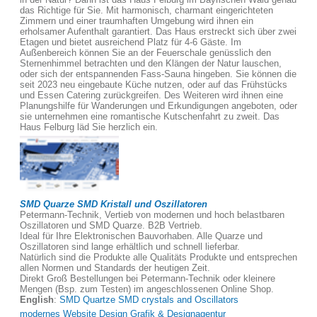
das Richtige für Sie. Mit harmonisch, charmant eingerichteten
Zimmern und einer traumhaften Umgebung wird ihnen ein
erholsamer Aufenthalt garantiert. Das Haus erstreckt sich über zwei
Etagen und bietet ausreichend Platz für 4-6 Gäste. Im
Außenbereich können Sie an der Feuerschale genüsslich den
Sternenhimmel betrachten und den Klängen der Natur lauschen,
oder sich der entspannenden Fass-Sauna hingeben. Sie können die
seit 2023 neu eingebaute Küche nutzen, oder auf das Frühstücks
und Essen Catering zurückgreifen. Des Weiteren wird ihnen eine
Planungshilfe für Wanderungen und Erkundigungen angeboten, oder
sie unternehmen eine romantische Kutschenfahrt zu zweit. Das
Haus Felburg läd Sie herzlich ein.
SMD Quarze SMD Kristall und Oszillatoren
Petermann-Technik, Vertieb von modernen und hoch belastbaren
Oszillatoren und SMD Quarze. B2B Vertrieb.
Ideal für Ihre Elektronischen Bauvorhaben. Alle Quarze und
Oszillatoren sind lange erhältlich und schnell lieferbar.
Natürlich sind die Produkte alle Qualitäts Produkte und entsprechen
allen Normen und Standards der heutigen Zeit.
Direkt Groß Bestellungen bei Petermann-Technik oder kleinere
Mengen (Bsp. zum Testen) im angeschlossenen Online Shop.
English
:
SMD Quartze SMD crystals and Oscillators
modernes Website Design Grafik & Designagentur