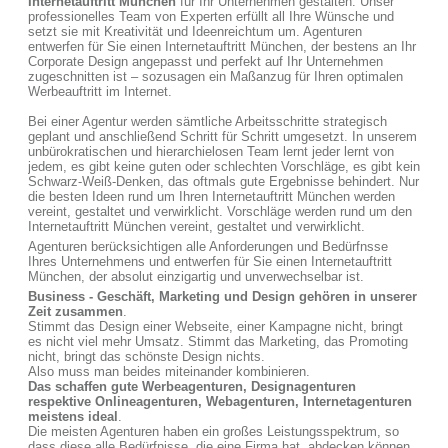
Internetauftritt München
für Ihr Unternehmen gestalten. Unser
professionelles Team von Experten erfüllt all Ihre Wünsche und
setzt sie mit Kreativität und Ideenreichtum um. Agenturen
entwerfen für Sie einen Internetauftritt München, der bestens an Ihr
Corporate Design angepasst und perfekt auf Ihr Unternehmen
zugeschnitten ist – sozusagen ein Maßanzug für Ihren optimalen
Werbeauftritt im Internet.
Bei einer Agentur werden sämtliche Arbeitsschritte strategisch
geplant und anschließend Schritt für Schritt umgesetzt. In unserem
unbürokratischen und hierarchielosen Team lernt jeder lernt von
jedem, es gibt keine guten oder schlechten Vorschläge, es gibt kein
Schwarz-Weiß-Denken, das oftmals gute Ergebnisse behindert. Nur
die besten Ideen rund um Ihren Internetauftritt München werden
vereint, gestaltet und verwirklicht. Vorschläge werden rund um den
Internetauftritt München vereint, gestaltet und verwirklicht.
Agenturen berücksichtigen alle Anforderungen und Bedürfnsse
Ihres Unternehmens und entwerfen für Sie einen Internetauftritt
München, der absolut einzigartig und unverwechselbar ist.
Business - Geschäft, Marketing und Design gehören in unserer
Zeit zusammen
.
Stimmt das Design einer Webseite, einer Kampagne nicht, bringt
es nicht viel mehr Umsatz. Stimmt das Marketing, das Promoting
nicht, bringt das schönste Design nichts.
Also muss man beides miteinander kombinieren.
Das schaffen gute Werbeagenturen, Designagenturen
respektive Onlineagenturen, Webagenturen, Internetagenturen
meistens ideal
.
Die meisten Agenturen haben ein großes Leistungsspektrum, so
dass diese alle Bedürfnisse, die eine Firma hat, abdecken können.