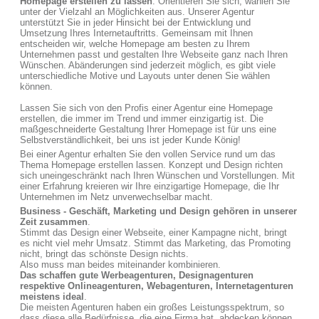
Homepage erstellen zu lassen
. Orientieren Sie sich, wählen Sie
unter der Vielzahl an Möglichkeiten aus. Unserer Agentur
unterstützt Sie in jeder Hinsicht bei der Entwicklung und
Umsetzung Ihres Internetauftritts. Gemeinsam mit Ihnen
entscheiden wir, welche Homepage am besten zu Ihrem
Unternehmen passt und gestalten Ihre Webseite ganz nach Ihren
Wünschen. Abänderungen sind jederzeit möglich, es gibt viele
unterschiedliche Motive und Layouts unter denen Sie wählen
können.
Lassen Sie sich von den Profis einer Agentur eine Homepage
erstellen, die immer im Trend und immer einzigartig ist. Die
maßgeschneiderte Gestaltung Ihrer Homepage ist für uns eine
Selbstverständlichkeit, bei uns ist jeder Kunde König!
Bei einer Agentur erhalten Sie den vollen Service rund um das
Thema Homepage erstellen lassen. Konzept und Design richten
sich uneingeschränkt nach Ihren Wünschen und Vorstellungen. Mit
einer Erfahrung kreieren wir Ihre einzigartige Homepage, die Ihr
Unternehmen im Netz unverwechselbar macht.
Business - Geschäft, Marketing und Design gehören in unserer
Zeit zusammen
.
Stimmt das Design einer Webseite, einer Kampagne nicht, bringt
es nicht viel mehr Umsatz. Stimmt das Marketing, das Promoting
nicht, bringt das schönste Design nichts.
Also muss man beides miteinander kombinieren.
Das schaffen gute Werbeagenturen, Designagenturen
respektive Onlineagenturen, Webagenturen, Internetagenturen
meistens ideal
.
Die meisten Agenturen haben ein großes Leistungsspektrum, so
dass diese alle Bedürfnisse, die eine Firma hat, abdecken können.