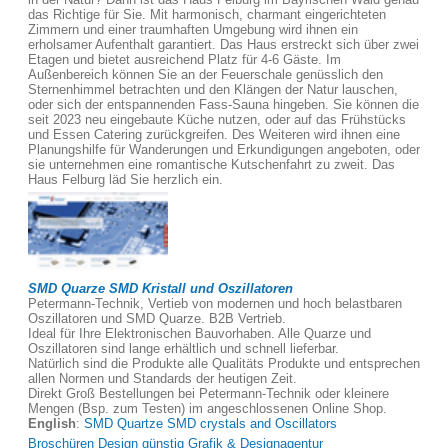
das Richtige für Sie. Mit harmonisch, charmant eingerichteten
Zimmern und einer traumhaften Umgebung wird ihnen ein
erholsamer Aufenthalt garantiert. Das Haus erstreckt sich über zwei
Etagen und bietet ausreichend Platz für 4-6 Gäste. Im
Außenbereich können Sie an der Feuerschale genüsslich den
Sternenhimmel betrachten und den Klängen der Natur lauschen,
oder sich der entspannenden Fass-Sauna hingeben. Sie können die
seit 2023 neu eingebaute Küche nutzen, oder auf das Frühstücks
und Essen Catering zurückgreifen. Des Weiteren wird ihnen eine
Planungshilfe für Wanderungen und Erkundigungen angeboten, oder
sie unternehmen eine romantische Kutschenfahrt zu zweit. Das
Haus Felburg läd Sie herzlich ein.
SMD Quarze SMD Kristall und Oszillatoren
Petermann-Technik, Vertieb von modernen und hoch belastbaren
Oszillatoren und SMD Quarze. B2B Vertrieb.
Ideal für Ihre Elektronischen Bauvorhaben. Alle Quarze und
Oszillatoren sind lange erhältlich und schnell lieferbar.
Natürlich sind die Produkte alle Qualitäts Produkte und entsprechen
allen Normen und Standards der heutigen Zeit.
Direkt Groß Bestellungen bei Petermann-Technik oder kleinere
Mengen (Bsp. zum Testen) im angeschlossenen Online Shop.
English
:
SMD Quartze SMD crystals and Oscillators
Broschüren Design günstig Grafik & Designagentur