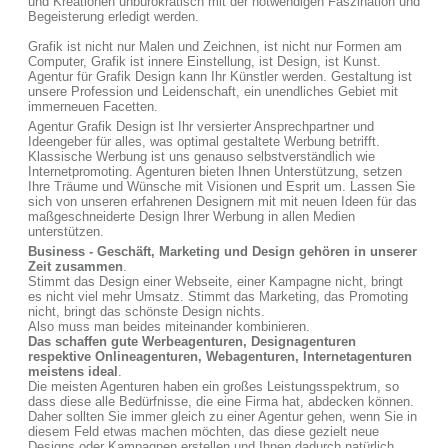
und Kreationen unbürokratisch mit der notwendigen Faszination und
Begeisterung erledigt werden.
Grafik ist nicht nur Malen und Zeichnen, ist nicht nur Formen am
Computer, Grafik ist innere Einstellung, ist Design, ist Kunst.
Agentur für Grafik Design kann Ihr Künstler werden. Gestaltung ist
unsere Profession und Leidenschaft, ein unendliches Gebiet mit
immerneuen Facetten.
Agentur Grafik Design ist Ihr versierter Ansprechpartner und
Ideengeber für alles, was optimal gestaltete Werbung betrifft.
Klassische Werbung ist uns genauso selbstverständlich wie
Internetpromoting. Agenturen bieten Ihnen Unterstützung, setzen
Ihre Träume und Wünsche mit Visionen und Esprit um. Lassen Sie
sich von unseren erfahrenen Designern mit mit neuen Ideen für das
maßgeschneiderte Design Ihrer Werbung in allen Medien
unterstützen.
Business - Geschäft, Marketing und Design gehören in unserer
Zeit zusammen
.
Stimmt das Design einer Webseite, einer Kampagne nicht, bringt
es nicht viel mehr Umsatz. Stimmt das Marketing, das Promoting
nicht, bringt das schönste Design nichts.
Also muss man beides miteinander kombinieren.
Das schaffen gute Werbeagenturen, Designagenturen
respektive Onlineagenturen, Webagenturen, Internetagenturen
meistens ideal
.
Die meisten Agenturen haben ein großes Leistungsspektrum, so
dass diese alle Bedürfnisse, die eine Firma hat, abdecken können.
Daher sollten Sie immer gleich zu einer Agentur gehen, wenn Sie in
diesem Feld etwas machen möchten, das diese gezielt neue
Designs oder Kampagnen erstellen und Ihnen dadurch natürlich