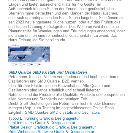
Etagen und bietet ausreichend Platz für 4-6 Gäste. Im
Außenbereich können Sie an der Feuerschale genüsslich den
Sternenhimmel betrachten und den Klängen der Natur lauschen,
oder sich der entspannenden Fass-Sauna hingeben. Sie können die
seit 2023 neu eingebaute Küche nutzen, oder auf das Frühstücks
und Essen Catering zurückgreifen. Des Weiteren wird ihnen eine
Planungshilfe für Wanderungen und Erkundigungen angeboten, oder
sie unternehmen eine romantische Kutschenfahrt zu zweit. Das
Haus Felburg läd Sie herzlich ein.
SMD Quarze SMD Kristall und Oszillatoren
Petermann-Technik, Vertieb von modernen und hoch belastbaren
Oszillatoren und SMD Quarze. B2B Vertrieb.
Ideal für Ihre Elektronischen Bauvorhaben. Alle Quarze und
Oszillatoren sind lange erhältlich und schnell lieferbar.
Natürlich sind die Produkte alle Qualitäts Produkte und entsprechen
allen Normen und Standards der heutigen Zeit.
Direkt Groß Bestellungen bei Petermann-Technik oder kleinere
Mengen (Bsp. zum Testen) im angeschlossenen Online Shop.
English
:
SMD Quartze SMD crystals and Oscillators
Typo3 Einführung Grafik & Designagentur
html templates Grafik & Designagentur
Plakat Design Grafikstudio Grafik & Designagentur
Profi Webdesign Software Grafik & Designagentur