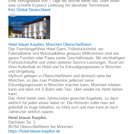
Eine Verfügbarkeit von 7 Tage die Woche bietet das Team ihnen
eine schnelle Express Lieferung mit absoluter Termintreue.
Kitz Global Deutschland
Hotel blauer Karpfen, München Oberscheißheim
Das Familiengeführte Hotel Garni, Frühstückshotel, wo
Fahrradfahrer und Motorradfahrer genauso Willkommen sind wie
ganze Familien oder Paare sowie Geschäftsleute. Mit reichhaltigem
Frühstücksbuffet und vielen anderen Service Leistungen, Rund um
Ihren Aufenthalt im Hotel und für Erkundigungstouren in München
und Umgebung.
Idyllisch gelegen in Oberschleißheim und dennoch nahe bei
München, so das man Problemlos jederzeit seine
Erkundigungstouren in München machen kann, München erleben
kann und dann mit S-Bahn oder Taxi, Uber wieder ins Hotel fahren
kann.
Das Hotel bietet viele Jahreszeiten gerechte Angebote, so dass
wirklich für jeden etwas dabei ist. Die Aktionen sollte man auf
jedenfall im Auge behalten, es lohnt sich und man kann je nach
Jahreszeit wirklich sparen.
Hotel blauer Karpfen
Dachauer Str. 1
85764 Oberschleißheim bei München
https://hotel-blauer-karpfen.de