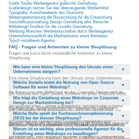
Grafik Studio Werbeagentur grafische Gestaltung
Grafikdesign nutzen Sie das überzeugende Werbemittel
Typografie; Kunsthandwerk des Druckens
Webprogrammierung die Bezeichnung für die Entwicklung
Geschäftsausstattung Design Gestaltung aller Bereiche
Webdesign Grafiker für die visuelle Gestaltung
Werbung München Werbebotschaften durch Werbeagentur
Unternehmensauftritt die Marktpräsenz eines Betriebes
Typo3 installieren Agentur
FAQ - Fragen und Antworten zu kleine Shoplösung
Fragen und kurze leicht verständliche Antworten zu kleine
Shoplösung
Wie kann eine kleine Shoplösung den Umsatz eines
Unternehmens steigern?
Eine kleine Shoplösung kann den Umsatz eines Unternehmens
Welche Vorteile bietet die Nutzung von Open Source
erheblich steigern, indem sie eine direkte und zielgruppenorientierte
Software für einen Webshop?
Vermarktung der Produkte und Dienstleistungen ermöglicht. Durch
die Anpassung des Webshops an das Corporate Design wird die
Die Nutzung von Open Source Software für einen Webshop bietet
Corporate Identity des Unternehmens gestärkt, was zu einer
Wie trägt die Gestaltung eines Webshops im Corporate
zahlreiche Vorteile, darunter die Möglichkeit zur kostengünstigen
höheren Wiedererkennung und Kundenbindung führt. Zudem bietet
Design zur Markenbildung bei?
Anpassung und Erweiterung der Plattform. Da der Quellcode frei
die Nutzung eines Content Management Systems eine schnelle
zugänglich ist, können Unternehmen spezifische Funktionen
Die Gestaltung eines Webshops im Corporate Design trägt
und unkomplizierte Programmierung der Verkaufsplattform. Die
hinzufügen, die ihren Geschäftsanforderungen entsprechen. Open
Welche Rolle spielt die Suchmaschinenoptimierung
wesentlich zur Markenbildung bei, indem sie die visuelle Identität
kundenfreundliche Gestaltung des Shops kann die Kaufanreize
Source Lösungen sind oft von einer großen Community unterstützt,
(SEO) bei der kleinen Shoplösung?
des Unternehmens konsistent über alle Plattformen hinweg
erhöhen und somit den Umsatz steigern. Schließlich ermöglicht die
die regelmäßige Updates und Sicherheitsverbesserungen
darstellt. Dies stärkt die Wiedererkennung der Marke und vermittelt
weltweite Präsenz im Internet, neue Kunden zu erreichen und
Die Suchmaschinenoptimierung (SEO) spielt eine entscheidende
bereitstellt. Dies gewährleistet, dass der Webshop stets auf dem
Professionalität und Vertrauen an die Kunden. Ein einheitliches
Warum ist es wichtig, eine professionelle Agentur für die
bestehende Kundenbeziehungen zu vertiefen.
Rolle bei der kleinen Shoplösung, da sie die Sichtbarkeit des
neuesten Stand der Technik bleibt. Zudem ermöglicht die
Design sorgt dafür, dass die Marke in den Köpfen der Kunden
Erstellung eines Webshops zu beauftragen?
Webshops in den Suchmaschinenergebnissen verbessert. Durch
Flexibilität der Software eine einfache Integration in bestehende
verankert wird, was langfristig zu einer stärkeren Kundenbindung
die Optimierung von Inhalten, Meta-Tags und technischen Aspekten