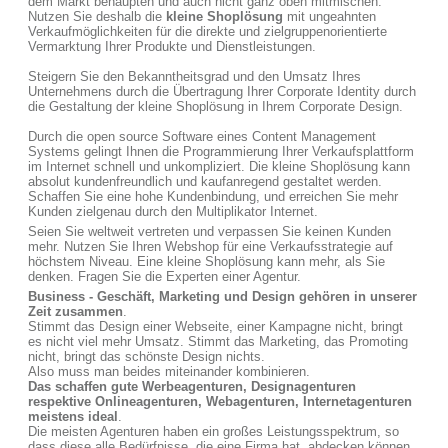
dem Markt behaupten und auch nicht ganz oben mitmischen.
Nutzen Sie deshalb die
kleine Shoplösung
mit ungeahnten
Verkaufmöglichkeiten für die direkte und zielgruppenorientierte
Vermarktung Ihrer Produkte und Dienstleistungen.
Steigern Sie den Bekanntheitsgrad und den Umsatz Ihres
Unternehmens durch die Übertragung Ihrer Corporate Identity durch
die Gestaltung der kleine Shoplösung in Ihrem Corporate Design.
Durch die open source Software eines Content Management
Systems gelingt Ihnen die Programmierung Ihrer Verkaufsplattform
im Internet schnell und unkompliziert. Die kleine Shoplösung kann
absolut kundenfreundlich und kaufanregend gestaltet werden.
Schaffen Sie eine hohe Kundenbindung, und erreichen Sie mehr
Kunden zielgenau durch den Multiplikator Internet.
Seien Sie weltweit vertreten und verpassen Sie keinen Kunden
mehr. Nutzen Sie Ihren Webshop für eine Verkaufsstrategie auf
höchstem Niveau. Eine kleine Shoplösung kann mehr, als Sie
denken. Fragen Sie die Experten einer Agentur.
Business - Geschäft, Marketing und Design gehören in unserer
Zeit zusammen
.
Stimmt das Design einer Webseite, einer Kampagne nicht, bringt
es nicht viel mehr Umsatz. Stimmt das Marketing, das Promoting
nicht, bringt das schönste Design nichts.
Also muss man beides miteinander kombinieren.
Das schaffen gute Werbeagenturen, Designagenturen
respektive Onlineagenturen, Webagenturen, Internetagenturen
meistens ideal
.
Die meisten Agenturen haben ein großes Leistungsspektrum, so
dass diese alle Bedürfnisse, die eine Firma hat, abdecken können.