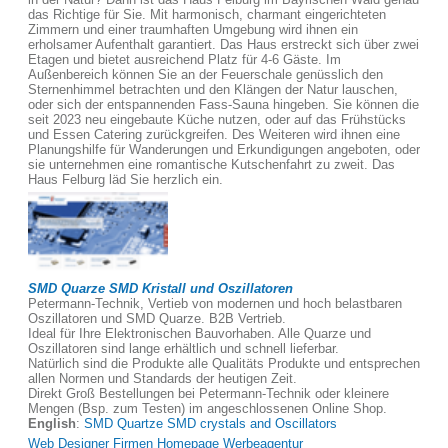
das Richtige für Sie. Mit harmonisch, charmant eingerichteten
Zimmern und einer traumhaften Umgebung wird ihnen ein
erholsamer Aufenthalt garantiert. Das Haus erstreckt sich über zwei
Etagen und bietet ausreichend Platz für 4-6 Gäste. Im
Außenbereich können Sie an der Feuerschale genüsslich den
Sternenhimmel betrachten und den Klängen der Natur lauschen,
oder sich der entspannenden Fass-Sauna hingeben. Sie können die
seit 2023 neu eingebaute Küche nutzen, oder auf das Frühstücks
und Essen Catering zurückgreifen. Des Weiteren wird ihnen eine
Planungshilfe für Wanderungen und Erkundigungen angeboten, oder
sie unternehmen eine romantische Kutschenfahrt zu zweit. Das
Haus Felburg läd Sie herzlich ein.
SMD Quarze SMD Kristall und Oszillatoren
Petermann-Technik, Vertieb von modernen und hoch belastbaren
Oszillatoren und SMD Quarze. B2B Vertrieb.
Ideal für Ihre Elektronischen Bauvorhaben. Alle Quarze und
Oszillatoren sind lange erhältlich und schnell lieferbar.
Natürlich sind die Produkte alle Qualitäts Produkte und entsprechen
allen Normen und Standards der heutigen Zeit.
Direkt Groß Bestellungen bei Petermann-Technik oder kleinere
Mengen (Bsp. zum Testen) im angeschlossenen Online Shop.
English
:
SMD Quartze SMD crystals and Oscillators
Web Designer Firmen Homepage Werbeagentur