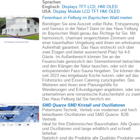
Sprachen
:
Englisch
:
Displays TFT LCD, HMI OLED
USA
:
Display Module LCD TFT HMI OLED
Ferienhaus in Felburg im Bayrischen Wald mieten
Benötigen Sie eine Auszeit voller Ruhe, Entspannung
und Genuss in der Natur? Dann ist das Haus Felburg
im Bayrischen Wald genau das Richtige für Sie. Mit
harmonisch, charmant eingerichteten Zimmern und
einer traumhaften Umgebung wird ihnen ein erholsame
Aufenthalt garantiert. Das Haus erstreckt sich über
zwei Etagen und bietet ausreichend Platz für 4-6
Gäste. Im Außenbereich können Sie an der
Feuerschale genüsslich den Sternenhimmel betrachte
und den Klängen der Natur lauschen, oder sich der
entspannenden Fass-Sauna hingeben. Sie können die
seit 2023 neu eingebaute Küche nutzen, oder auf das
Frühstücks und Essen Catering zurückgreifen. Des
Weiteren wird ihnen eine Planungshilfe für
Wanderungen und Erkundigungen angeboten, oder sie
unternehmen eine romantische Kutschenfahrt zu zweit
Das Haus Felburg läd Sie herzlich ein.
SMD Quarze SMD Kristall und Oszillatoren
Petermann-Technik, Vertieb von modernen und hoch
belastbaren Oszillatoren und SMD Quarze. B2B
Vertrieb.
Ideal für Ihre Elektronischen Bauvorhaben. Alle Quarz
und Oszillatoren sind lange erhältlich und schnell
lieferbar.
Natürlich sind die Produkte alle Qualitäts Produkte un