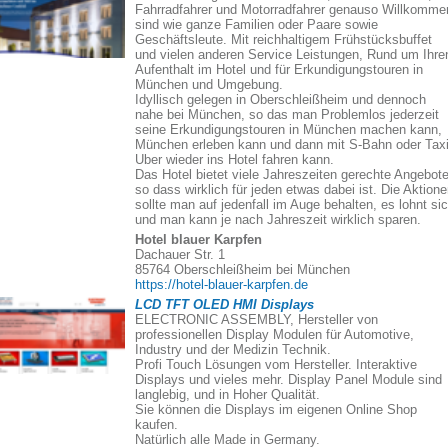
Fahrradfahrer und Motorradfahrer genauso Willkomme
sind wie ganze Familien oder Paare sowie
Geschäftsleute. Mit reichhaltigem Frühstücksbuffet
und vielen anderen Service Leistungen, Rund um Ihre
Aufenthalt im Hotel und für Erkundigungstouren in
München und Umgebung.
Idyllisch gelegen in Oberschleißheim und dennoch
nahe bei München, so das man Problemlos jederzeit
seine Erkundigungstouren in München machen kann,
München erleben kann und dann mit S-Bahn oder Taxi
Uber wieder ins Hotel fahren kann.
Das Hotel bietet viele Jahreszeiten gerechte Angebote
so dass wirklich für jeden etwas dabei ist. Die Aktion
sollte man auf jedenfall im Auge behalten, es lohnt si
und man kann je nach Jahreszeit wirklich sparen.
Hotel blauer Karpfen
Dachauer Str. 1
85764 Oberschleißheim bei München
https://hotel-blauer-karpfen.de
LCD TFT OLED HMI Displays
ELECTRONIC ASSEMBLY, Hersteller von
professionellen Display Modulen für Automotive,
Industry und der Medizin Technik.
Profi Touch Lösungen vom Hersteller. Interaktive
Displays und vieles mehr. Display Panel Module sind
langlebig, und in Hoher Qualität.
Sie können die Displays im eigenen Online Shop
kaufen.
Natürlich alle Made in Germany.