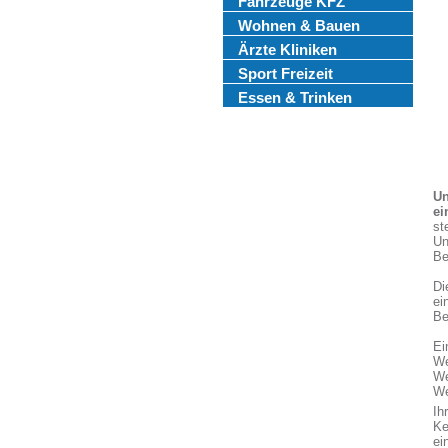
Fahrzeuge KFZ
Wohnen & Bauen
Ärzte Kliniken
Sport Freizeit
Essen & Trinken
Un
ei
st
Un
Be
Di
ei
Be
Ei
We
We
We
Ih
Ke
ei