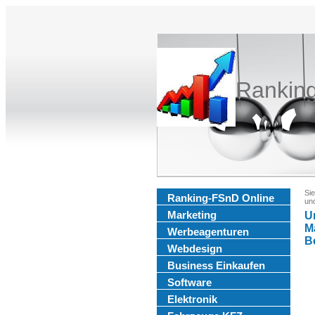
Rankin
Sie
Ranking-FSnD Online
un
Marketing
U
M
Werbeagenturen
B
Webdesign
Business Einkaufen
Software
Elektronik