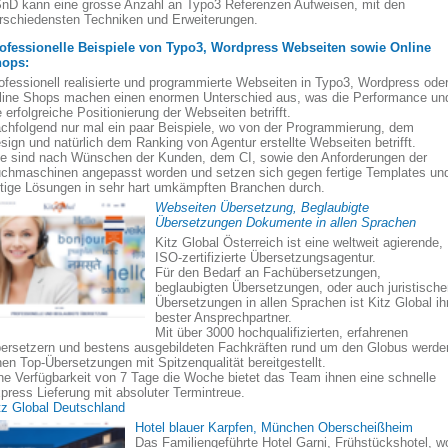
nD kann eine grosse Anzahl an Typo3 Referenzen Aufweisen, mit den
rschiedensten Techniken und Erweiterungen.
ofessionelle Beispiele von Typo3, Wordpress Webseiten sowie Online
ops:
ofessionell realisierte und programmierte Webseiten in Typo3, Wordpress ode
line Shops machen einen enormen Unterschied aus, was die Performance un
e erfolgreiche Positionierung der Webseiten betrifft.
chfolgend nur mal ein paar Beispiele, wo von der Programmierung, dem
sign und natürlich dem Ranking von Agentur erstellte Webseiten betrifft.
le sind nach Wünschen der Kunden, dem CI, sowie den Anforderungen der
chmaschinen angepasst worden und setzen sich gegen fertige Templates un
rtige Lösungen in sehr hart umkämpften Branchen durch.
Webseiten Übersetzung, Beglaubigte
Übersetzungen Dokumente in allen Sprachen
Kitz Global Österreich ist eine weltweit agierende,
ISO-zertifizierte Übersetzungsagentur.
Für den Bedarf an Fachübersetzungen,
beglaubigten Übersetzungen, oder auch juristisch
Übersetzungen in allen Sprachen ist Kitz Global ih
bester Ansprechpartner.
Mit über 3000 hochqualifizierten, erfahrenen
ersetzern und bestens ausgebildeten Fachkräften rund um den Globus werde
nen Top-Übersetzungen mit Spitzenqualität bereitgestellt.
ne Verfügbarkeit von 7 Tage die Woche bietet das Team ihnen eine schnelle
press Lieferung mit absoluter Termintreue.
tz Global Deutschland
Hotel blauer Karpfen, München Oberscheißheim
Das Familiengeführte Hotel Garni, Frühstückshotel, w