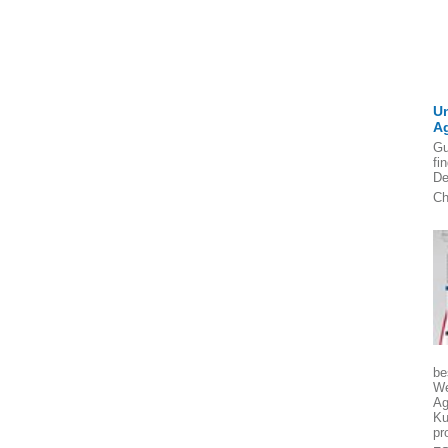
U
A
Gu
fi
De
Ch
be
We
Ag
Ku
pr