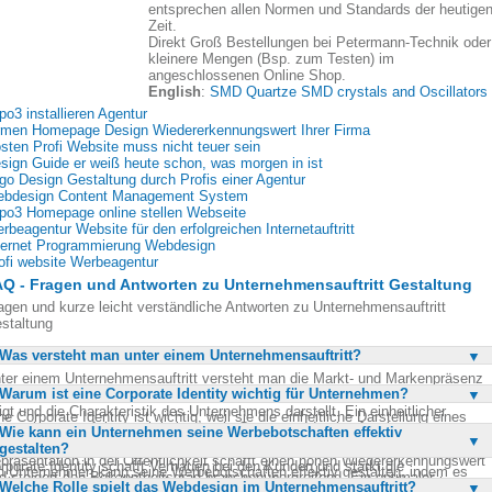
entsprechen allen Normen und Standards der heutige
Zeit.
Direkt Groß Bestellungen bei Petermann-Technik oder
kleinere Mengen (Bsp. zum Testen) im
angeschlossenen Online Shop.
English
:
SMD Quartze SMD crystals and Oscillators
po3 installieren Agentur
rmen Homepage Design Wiedererkennungswert Ihrer Firma
sten Profi Website muss nicht teuer sein
sign Guide er weiß heute schon, was morgen in ist
go Design Gestaltung durch Profis einer Agentur
bdesign Content Management System
po3 Homepage online stellen Webseite
rbeagentur Website für den erfolgreichen Internetauftritt
ternet Programmierung Webdesign
ofi website Werbeagentur
Q - Fragen und Antworten zu Unternehmensauftritt Gestaltung
agen und kurze leicht verständliche Antworten zu Unternehmensauftritt
staltung
Was versteht man unter einem Unternehmensauftritt?
ter einem Unternehmensauftritt versteht man die Markt- und Markenpräsenz
Warum ist eine Corporate Identity wichtig für Unternehmen?
nes Unternehmens. Es ist die Wirkung, die das Unternehmen nach außen hin
igt und die Charakteristik des Unternehmens darstellt. Ein einheitlicher
ne Corporate Identity ist wichtig, weil sie die einheitliche Darstellung eines
ternehmensauftritt, auch bekannt als Corporate Identity, fungiert als
Wie kann ein Unternehmen seine Werbebotschaften effektiv
ternehmens nach außen gewährleistet. Sie sorgt dafür, dass das Unternehm
sitenkarte des Unternehmens und macht es unverwechselbar. Eine positive
gestalten?
verwechselbar wird und sich von der Konkurrenz abhebt. Eine starke
präsentation in der Öffentlichkeit schafft einen hohen Wiedererkennungswert
rporate Identity schafft Vertrauen bei den Kunden und stärkt die
n Unternehmen kann seine Werbebotschaften effektiv gestalten, indem es
d steigert den Bekanntheitsgrad branchenübergreifend. Ein optimaler
rkenbindung. Sie hilft auch dabei, die Kernkompetenzen des Unternehmens
Welche Rolle spielt das Webdesign im Unternehmensauftritt?
are und prägnante Botschaften entwickelt, die die Kernkompetenzen und Wert