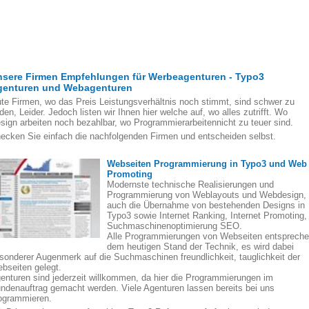
nsere Firmen Empfehlungen für Werbeagenturen - Typo3
genturen und Webagenturen
te Firmen, wo das Preis Leistungsverhältnis noch stimmt, sind schwer zu
nden, Leider. Jedoch listen wir Ihnen hier welche auf, wo alles zutrifft. Wo
sign arbeiten noch bezahlbar, wo Programmierarbeitennicht zu teuer sind.
ecken Sie einfach die nachfolgenden Firmen und entscheiden selbst.
Webseiten Programmierung in Typo3 und Web
Promoting
Modernste technische Realisierungen und
Programmierung von Weblayouts und Webdesign,
auch die Übernahme von bestehenden Designs in
Typo3 sowie Internet Ranking, Internet Promoting,
Suchmaschinenoptimierung SEO.
Alle Programmierungen von Webseiten entsprech
dem heutigen Stand der Technik, es wird dabei
sonderer Augenmerk auf die Suchmaschinen freundlichkeit, tauglichkeit der
bseiten gelegt.
enturen sind jederzeit willkommen, da hier die Programmierungen im
ndenauftrag gemacht werden. Viele Agenturen lassen bereits bei uns
ogrammieren.