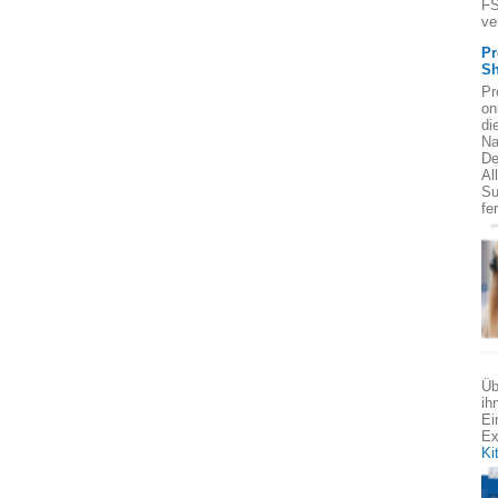
FS
ve
Pr
Sh
Pr
on
di
Na
De
Al
Su
fe
Üb
ih
Ei
Ex
Ki