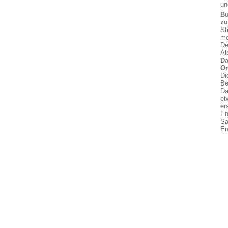
un
Bu
z
St
me
De
Al
Da
On
Di
Be
Da
et
er
Er
Sa
En