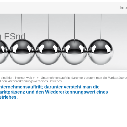
Imp
g FSnd
 sind hier :
internet-web
>
Unternehmensauftritt; darunter versteht man die Marktpräsenz
d den Wiedererkennungswert eines Betriebes.
nternehmensauftritt; darunter versteht man die
arktpräsenz und den Wiedererkennungswert eines
etriebes.