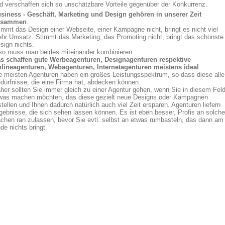
d verschaffen sich so unschätzbare Vorteile gegenüber der Konkurrenz.
siness - Geschäft, Marketing und Design gehören in unserer Zeit
usammen
.
immt das Design einer Webseite, einer Kampagne nicht, bringt es nicht viel
hr Umsatz. Stimmt das Marketing, das Promoting nicht, bringt das schönste
sign nichts.
so muss man beides miteinander kombinieren.
s schaffen gute Werbeagenturen, Designagenturen respektive
lineagenturen, Webagenturen, Internetagenturen meistens ideal
.
e meisten Agenturen haben ein großes Leistungsspektrum, so dass diese alle
dürfnisse, die eine Firma hat, abdecken können.
her sollten Sie immer gleich zu einer Agentur gehen, wenn Sie in diesem Fel
was machen möchten, das diese gezielt neue Designs oder Kampagnen
stellen und Ihnen dadurch natürlich auch viel Zeit ersparen. Agenturen liefern
gebnisse, die sich sehen lassen können. Es ist eben besser, Profis an solche
chen ran zulassen, bevor Sie evtl. selbst an etwas rumbasteln, das dann am
de nichts bringt.