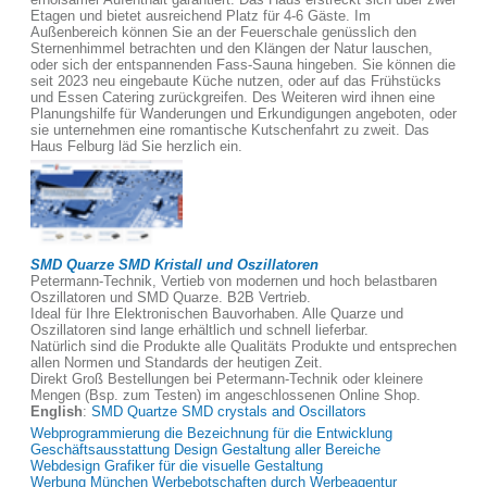
Etagen und bietet ausreichend Platz für 4-6 Gäste. Im
Außenbereich können Sie an der Feuerschale genüsslich den
Sternenhimmel betrachten und den Klängen der Natur lauschen,
oder sich der entspannenden Fass-Sauna hingeben. Sie können die
seit 2023 neu eingebaute Küche nutzen, oder auf das Frühstücks
und Essen Catering zurückgreifen. Des Weiteren wird ihnen eine
Planungshilfe für Wanderungen und Erkundigungen angeboten, oder
sie unternehmen eine romantische Kutschenfahrt zu zweit. Das
Haus Felburg läd Sie herzlich ein.
SMD Quarze SMD Kristall und Oszillatoren
Petermann-Technik, Vertieb von modernen und hoch belastbaren
Oszillatoren und SMD Quarze. B2B Vertrieb.
Ideal für Ihre Elektronischen Bauvorhaben. Alle Quarze und
Oszillatoren sind lange erhältlich und schnell lieferbar.
Natürlich sind die Produkte alle Qualitäts Produkte und entsprechen
allen Normen und Standards der heutigen Zeit.
Direkt Groß Bestellungen bei Petermann-Technik oder kleinere
Mengen (Bsp. zum Testen) im angeschlossenen Online Shop.
English
:
SMD Quartze SMD crystals and Oscillators
Webprogrammierung die Bezeichnung für die Entwicklung
Geschäftsausstattung Design Gestaltung aller Bereiche
Webdesign Grafiker für die visuelle Gestaltung
Werbung München Werbebotschaften durch Werbeagentur