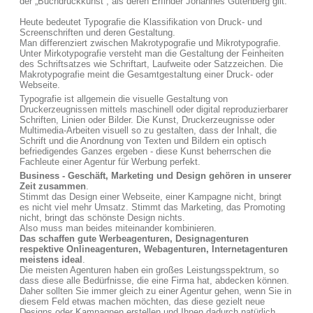
der „Buchdruckkunst“, als deren Erfinder Johannes Gutenberg gilt.
Heute bedeutet Typografie die Klassifikation von Druck- und
Screenschriften und deren Gestaltung.
Man differenziert zwischen Makrotypografie und Mikrotypografie.
Unter Mirkotypografie versteht man die Gestaltung der Feinheiten
des Schriftsatzes wie Schriftart, Laufweite oder Satzzeichen. Die
Makrotypografie meint die Gesamtgestaltung einer Druck- oder
Webseite.
Typografie ist allgemein die visuelle Gestaltung von
Druckerzeugnissen mittels maschinell oder digital reproduzierbarer
Schriften, Linien oder Bilder. Die Kunst, Druckerzeugnisse oder
Multimedia-Arbeiten visuell so zu gestalten, dass der Inhalt, die
Schrift und die Anordnung von Texten und Bildern ein optisch
befriedigendes Ganzes ergeben - diese Kunst beherrschen die
Fachleute einer Agentur für Werbung perfekt.
Business - Geschäft, Marketing und Design gehören in unserer
Zeit zusammen
.
Stimmt das Design einer Webseite, einer Kampagne nicht, bringt
es nicht viel mehr Umsatz. Stimmt das Marketing, das Promoting
nicht, bringt das schönste Design nichts.
Also muss man beides miteinander kombinieren.
Das schaffen gute Werbeagenturen, Designagenturen
respektive Onlineagenturen, Webagenturen, Internetagenturen
meistens ideal
.
Die meisten Agenturen haben ein großes Leistungsspektrum, so
dass diese alle Bedürfnisse, die eine Firma hat, abdecken können.
Daher sollten Sie immer gleich zu einer Agentur gehen, wenn Sie in
diesem Feld etwas machen möchten, das diese gezielt neue
Designs oder Kampagnen erstellen und Ihnen dadurch natürlich