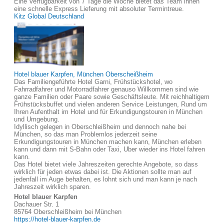
Eine Verfügbarkeit von 7 Tage die Woche bietet das Team ihnen
eine schnelle Express Lieferung mit absoluter Termintreue.
Kitz Global Deutschland
Hotel blauer Karpfen, München Oberscheißheim
Das Familiengeführte Hotel Garni, Frühstückshotel, wo
Fahrradfahrer und Motorradfahrer genauso Willkommen sind wie
ganze Familien oder Paare sowie Geschäftsleute. Mit reichhaltigem
Frühstücksbuffet und vielen anderen Service Leistungen, Rund um
Ihren Aufenthalt im Hotel und für Erkundigungstouren in München
und Umgebung.
Idyllisch gelegen in Oberschleißheim und dennoch nahe bei
München, so das man Problemlos jederzeit seine
Erkundigungstouren in München machen kann, München erleben
kann und dann mit S-Bahn oder Taxi, Uber wieder ins Hotel fahren
kann.
Das Hotel bietet viele Jahreszeiten gerechte Angebote, so dass
wirklich für jeden etwas dabei ist. Die Aktionen sollte man auf
jedenfall im Auge behalten, es lohnt sich und man kann je nach
Jahreszeit wirklich sparen.
Hotel blauer Karpfen
Dachauer Str. 1
85764 Oberschleißheim bei München
https://hotel-blauer-karpfen.de