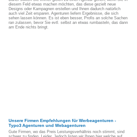
diesem Feld etwas machen möchten, das diese gezielt neue
Designs oder Kampagnen erstellen und Ihnen dadurch natürlich
auch viel Zeit ersparen. Agenturen liefern Ergebnisse, die sich
sehen lassen können. Es ist eben besser, Profis an solche Sachen
ran zulassen, bevor Sie evtl. selbst an etwas rumbasteln, das dann
am Ende nichts bringt.
Unsere Firmen Empfehlungen für Werbeagenturen -
Typo3 Agenturen und Webagenturen
Gute Firmen, wo das Preis Leistungsverhältnis noch stimmt, sind
schwer zu finden, Leider. Jedoch listen wir Ihnen hier welche auf,