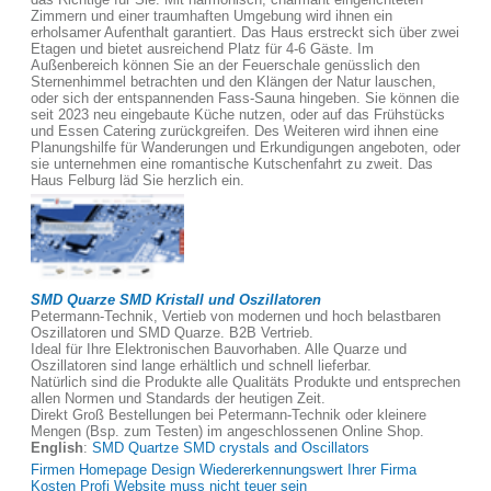
Zimmern und einer traumhaften Umgebung wird ihnen ein
erholsamer Aufenthalt garantiert. Das Haus erstreckt sich über zwei
Etagen und bietet ausreichend Platz für 4-6 Gäste. Im
Außenbereich können Sie an der Feuerschale genüsslich den
Sternenhimmel betrachten und den Klängen der Natur lauschen,
oder sich der entspannenden Fass-Sauna hingeben. Sie können die
seit 2023 neu eingebaute Küche nutzen, oder auf das Frühstücks
und Essen Catering zurückgreifen. Des Weiteren wird ihnen eine
Planungshilfe für Wanderungen und Erkundigungen angeboten, oder
sie unternehmen eine romantische Kutschenfahrt zu zweit. Das
Haus Felburg läd Sie herzlich ein.
SMD Quarze SMD Kristall und Oszillatoren
Petermann-Technik, Vertieb von modernen und hoch belastbaren
Oszillatoren und SMD Quarze. B2B Vertrieb.
Ideal für Ihre Elektronischen Bauvorhaben. Alle Quarze und
Oszillatoren sind lange erhältlich und schnell lieferbar.
Natürlich sind die Produkte alle Qualitäts Produkte und entsprechen
allen Normen und Standards der heutigen Zeit.
Direkt Groß Bestellungen bei Petermann-Technik oder kleinere
Mengen (Bsp. zum Testen) im angeschlossenen Online Shop.
English
:
SMD Quartze SMD crystals and Oscillators
Firmen Homepage Design Wiedererkennungswert Ihrer Firma
Kosten Profi Website muss nicht teuer sein