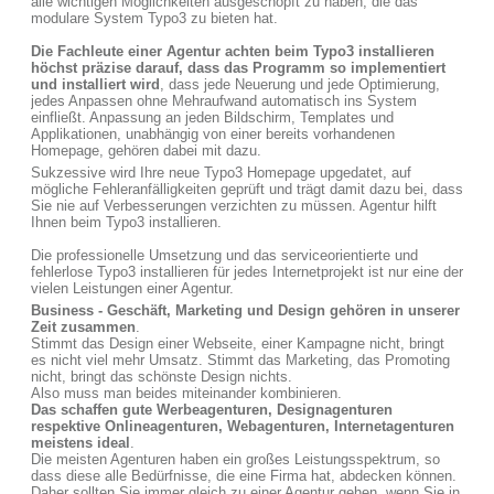
alle wichtigen Möglichkeiten ausgeschöpft zu haben, die das
modulare System Typo3 zu bieten hat.
Die Fachleute einer Agentur achten beim Typo3 installieren
höchst präzise darauf, dass das Programm so implementiert
und installiert wird
, dass jede Neuerung und jede Optimierung,
jedes Anpassen ohne Mehraufwand automatisch ins System
einfließt. Anpassung an jeden Bildschirm, Templates und
Applikationen, unabhängig von einer bereits vorhandenen
Homepage, gehören dabei mit dazu.
Sukzessive wird Ihre neue Typo3 Homepage upgedatet, auf
mögliche Fehleranfälligkeiten geprüft und trägt damit dazu bei, dass
Sie nie auf Verbesserungen verzichten zu müssen. Agentur hilft
Ihnen beim Typo3 installieren.
Die professionelle Umsetzung und das serviceorientierte und
fehlerlose Typo3 installieren für jedes Internetprojekt ist nur eine der
vielen Leistungen einer Agentur.
Business - Geschäft, Marketing und Design gehören in unserer
Zeit zusammen
.
Stimmt das Design einer Webseite, einer Kampagne nicht, bringt
es nicht viel mehr Umsatz. Stimmt das Marketing, das Promoting
nicht, bringt das schönste Design nichts.
Also muss man beides miteinander kombinieren.
Das schaffen gute Werbeagenturen, Designagenturen
respektive Onlineagenturen, Webagenturen, Internetagenturen
meistens ideal
.
Die meisten Agenturen haben ein großes Leistungsspektrum, so
dass diese alle Bedürfnisse, die eine Firma hat, abdecken können.
Daher sollten Sie immer gleich zu einer Agentur gehen, wenn Sie in