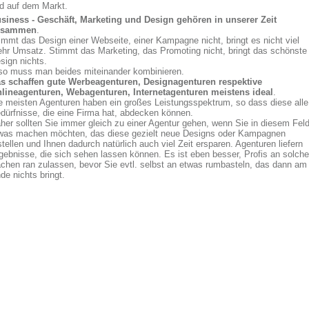
d auf dem Markt.
siness - Geschäft, Marketing und Design gehören in unserer Zeit
usammen
.
immt das Design einer Webseite, einer Kampagne nicht, bringt es nicht viel
hr Umsatz. Stimmt das Marketing, das Promoting nicht, bringt das schönste
sign nichts.
so muss man beides miteinander kombinieren.
s schaffen gute Werbeagenturen, Designagenturen respektive
lineagenturen, Webagenturen, Internetagenturen meistens ideal
.
e meisten Agenturen haben ein großes Leistungsspektrum, so dass diese alle
dürfnisse, die eine Firma hat, abdecken können.
her sollten Sie immer gleich zu einer Agentur gehen, wenn Sie in diesem Fel
was machen möchten, das diese gezielt neue Designs oder Kampagnen
stellen und Ihnen dadurch natürlich auch viel Zeit ersparen. Agenturen liefern
gebnisse, die sich sehen lassen können. Es ist eben besser, Profis an solche
chen ran zulassen, bevor Sie evtl. selbst an etwas rumbasteln, das dann am
de nichts bringt.