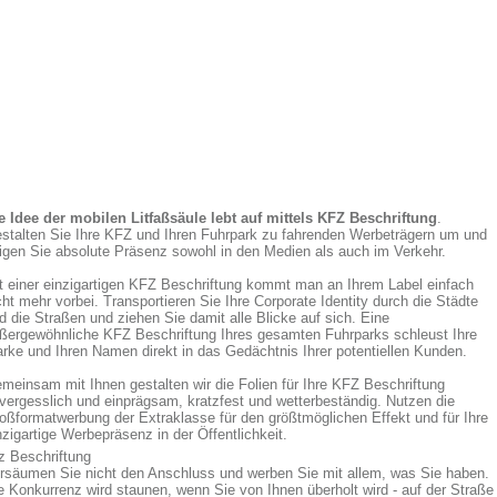
e Idee der mobilen Litfaßsäule lebt auf mittels KFZ Beschriftung
.
stalten Sie Ihre KFZ und Ihren Fuhrpark zu fahrenden Werbeträgern um und
igen Sie absolute Präsenz sowohl in den Medien als auch im Verkehr.
t einer einzigartigen KFZ Beschriftung kommt man an Ihrem Label einfach
cht mehr vorbei. Transportieren Sie Ihre Corporate Identity durch die Städte
d die Straßen und ziehen Sie damit alle Blicke auf sich. Eine
ßergewöhnliche KFZ Beschriftung Ihres gesamten Fuhrparks schleust Ihre
rke und Ihren Namen direkt in das Gedächtnis Ihrer potentiellen Kunden.
meinsam mit Ihnen gestalten wir die Folien für Ihre KFZ Beschriftung
vergesslich und einprägsam, kratzfest und wetterbeständig. Nutzen die
oßformatwerbung der Extraklasse für den größtmöglichen Effekt und für Ihre
nzigartige Werbepräsenz in der Öffentlichkeit.
z Beschriftung
rsäumen Sie nicht den Anschluss und werben Sie mit allem, was Sie haben.
e Konkurrenz wird staunen, wenn Sie von Ihnen überholt wird - auf der Straße