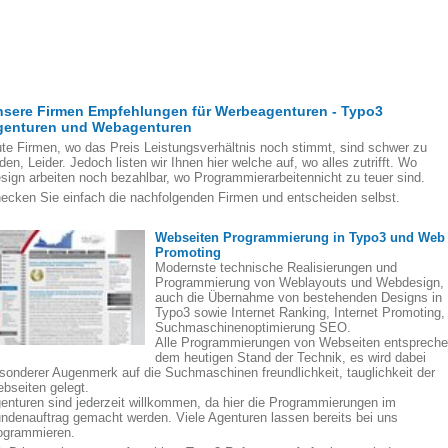
nsere Firmen Empfehlungen für Werbeagenturen - Typo3
genturen und Webagenturen
te Firmen, wo das Preis Leistungsverhältnis noch stimmt, sind schwer zu
nden, Leider. Jedoch listen wir Ihnen hier welche auf, wo alles zutrifft. Wo
sign arbeiten noch bezahlbar, wo Programmierarbeitennicht zu teuer sind.
ecken Sie einfach die nachfolgenden Firmen und entscheiden selbst.
Webseiten Programmierung in Typo3 und Web
Promoting
Modernste technische Realisierungen und
Programmierung von Weblayouts und Webdesign,
auch die Übernahme von bestehenden Designs in
Typo3 sowie Internet Ranking, Internet Promoting,
Suchmaschinenoptimierung SEO.
Alle Programmierungen von Webseiten entsprech
dem heutigen Stand der Technik, es wird dabei
sonderer Augenmerk auf die Suchmaschinen freundlichkeit, tauglichkeit der
bseiten gelegt.
enturen sind jederzeit willkommen, da hier die Programmierungen im
ndenauftrag gemacht werden. Viele Agenturen lassen bereits bei uns
ogrammieren.