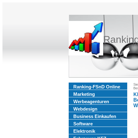
Rankin
Sie
Ranking-FSnD Online
Be
Marketing
K
B
Werbeagenturen
W
Webdesign
Business Einkaufen
Software
Elektronik