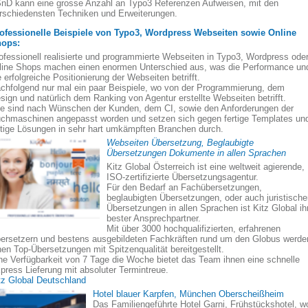
nD kann eine grosse Anzahl an Typo3 Referenzen Aufweisen, mit den
rschiedensten Techniken und Erweiterungen.
ofessionelle Beispiele von Typo3, Wordpress Webseiten sowie Online
ops:
ofessionell realisierte und programmierte Webseiten in Typo3, Wordpress ode
line Shops machen einen enormen Unterschied aus, was die Performance un
e erfolgreiche Positionierung der Webseiten betrifft.
chfolgend nur mal ein paar Beispiele, wo von der Programmierung, dem
sign und natürlich dem Ranking von Agentur erstellte Webseiten betrifft.
le sind nach Wünschen der Kunden, dem CI, sowie den Anforderungen der
chmaschinen angepasst worden und setzen sich gegen fertige Templates un
rtige Lösungen in sehr hart umkämpften Branchen durch.
Webseiten Übersetzung, Beglaubigte
Übersetzungen Dokumente in allen Sprachen
Kitz Global Österreich ist eine weltweit agierende,
ISO-zertifizierte Übersetzungsagentur.
Für den Bedarf an Fachübersetzungen,
beglaubigten Übersetzungen, oder auch juristisch
Übersetzungen in allen Sprachen ist Kitz Global ih
bester Ansprechpartner.
Mit über 3000 hochqualifizierten, erfahrenen
ersetzern und bestens ausgebildeten Fachkräften rund um den Globus werde
nen Top-Übersetzungen mit Spitzenqualität bereitgestellt.
ne Verfügbarkeit von 7 Tage die Woche bietet das Team ihnen eine schnelle
press Lieferung mit absoluter Termintreue.
tz Global Deutschland
Hotel blauer Karpfen, München Oberscheißheim
Das Familiengeführte Hotel Garni, Frühstückshotel, w