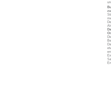
un
Bu
z
St
me
De
Al
Da
On
Di
Be
Da
et
er
Er
Sa
En