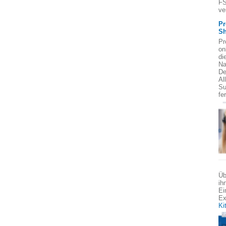
FS
ve
Pr
Sh
Pr
on
di
Na
De
Al
Su
fe
Üb
ih
Ei
Ex
Ki