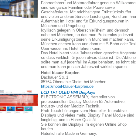
Fahrradfahrer und Motorradfahrer genauso Willkomme
sind wie ganze Familien oder Paare sowie
Geschäftsleute. Mit reichhaltigem Frühstücksbuffet
und vielen anderen Service Leistungen, Rund um Ihre
Aufenthalt im Hotel und für Erkundigungstouren in
München und Umgebung.
Idyllisch gelegen in Oberschleißheim und dennoch
nahe bei München, so das man Problemlos jederzeit
seine Erkundigungstouren in München machen kann,
München erleben kann und dann mit S-Bahn oder Taxi
Uber wieder ins Hotel fahren kann.
Das Hotel bietet viele Jahreszeiten gerechte Angebote
so dass wirklich für jeden etwas dabei ist. Die Aktion
sollte man auf jedenfall im Auge behalten, es lohnt si
und man kann je nach Jahreszeit wirklich sparen.
Hotel blauer Karpfen
Dachauer Str. 1
85764 Oberschleißheim bei München
https://hotel-blauer-karpfen.de
LCD TFT OLED HMI Displays
ELECTRONIC ASSEMBLY, Hersteller von
professionellen Display Modulen für Automotive,
Industry und der Medizin Technik.
Profi Touch Lösungen vom Hersteller. Interaktive
Displays und vieles mehr. Display Panel Module sind
langlebig, und in Hoher Qualität.
Sie können die Displays im eigenen Online Shop
kaufen.
Natürlich alle Made in Germany.