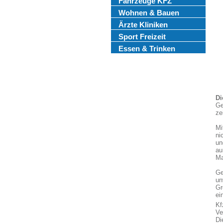
Fahrzeuge KFZ
Wohnen & Bauen
Ärzte Kliniken
Sport Freizeit
Essen & Trinken
Di
Ge
ze
Mi
ni
un
au
Ma
Ge
un
Gr
ei
Kf
Ve
Di