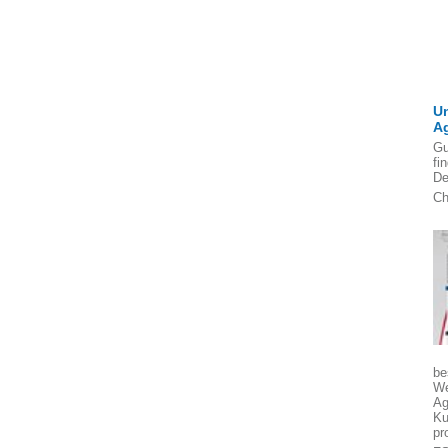
U
A
Gu
fi
De
Ch
be
We
Ag
Ku
pr