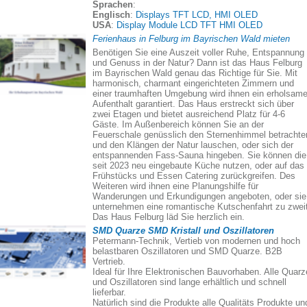
Sprachen
:
Englisch
:
Displays TFT LCD, HMI OLED
USA
:
Display Module LCD TFT HMI OLED
Ferienhaus in Felburg im Bayrischen Wald mieten
Benötigen Sie eine Auszeit voller Ruhe, Entspannung
und Genuss in der Natur? Dann ist das Haus Felburg
im Bayrischen Wald genau das Richtige für Sie. Mit
harmonisch, charmant eingerichteten Zimmern und
einer traumhaften Umgebung wird ihnen ein erholsame
Aufenthalt garantiert. Das Haus erstreckt sich über
zwei Etagen und bietet ausreichend Platz für 4-6
Gäste. Im Außenbereich können Sie an der
Feuerschale genüsslich den Sternenhimmel betrachte
und den Klängen der Natur lauschen, oder sich der
entspannenden Fass-Sauna hingeben. Sie können die
seit 2023 neu eingebaute Küche nutzen, oder auf das
Frühstücks und Essen Catering zurückgreifen. Des
Weiteren wird ihnen eine Planungshilfe für
Wanderungen und Erkundigungen angeboten, oder sie
unternehmen eine romantische Kutschenfahrt zu zweit
Das Haus Felburg läd Sie herzlich ein.
SMD Quarze SMD Kristall und Oszillatoren
Petermann-Technik, Vertieb von modernen und hoch
belastbaren Oszillatoren und SMD Quarze. B2B
Vertrieb.
Ideal für Ihre Elektronischen Bauvorhaben. Alle Quarz
und Oszillatoren sind lange erhältlich und schnell
lieferbar.
Natürlich sind die Produkte alle Qualitäts Produkte un