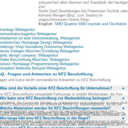
entsprechen allen Normen und Standards der heutige
Zeit.
Direkt Groß Bestellungen bei Petermann-Technik oder
kleinere Mengen (Bsp. zum Testen) im
angeschlossenen Online Shop.
English
:
SMD Quartze SMD crystals and Oscillators
rmenlogo Webagentur
mmunikationsagentur Webagentur
rbebanner ist eine Internetwerbung, Webagentur
nstlerisches Homepage Design Webagentur
bdesign Shop Gestaltung Onlineshop Webagentur
bsite Vorlagen München Erstellung Webagentur
aphic design company; Webagentur
hilder Beschriftung München; Webagentur
siness Homepage Programmierung Webagentur
nzeption Webseite Beispiel Webagentur
Q - Fragen und Antworten zu KFZ Beschriftung
agen und kurze leicht verständliche Antworten zu KFZ Beschriftung
Was sind die Vorteile einer KFZ Beschriftung für Unternehmen?
ne KFZ Beschriftung verwandelt Fahrzeuge in mobile Werbeträger, die Ihre
Wie kann eine KFZ Beschriftung zur Markenbildung beitragen?
rke im Straßenverkehr sichtbar machen. Sie bietet eine kosteneffiziente
glichkeit, die Corporate Identity zu präsentieren und potenzielle Kunden direk
ne KFZ Beschriftung ist ein effektives Mittel zur Markenbildung, da sie die
zusprechen. Durch die ständige Präsenz im öffentlichen Raum wird die
Welche Materialien werden für KFZ Beschriftungen verwendet?
suelle Identität eines Unternehmens im täglichen Verkehr sichtbar macht. Sie
rkenbekanntheit gesteigert. Zudem ist die Beschriftung kratzfest und
lft, das Markenimage zu stärken und die Wiedererkennung zu fördern. Durch
r KFZ Beschriftungen werden in der Regel hochwertige Folien verwendet, die
tterbeständig, was für eine lange Haltbarkeit sorgt. Unternehmen können so
e kreative Gestaltung der Beschriftung kann die Einzigartigkeit der Marke
Wie lange hält eine KFZ Beschriftung in der Regel?
eziell für den Außeneinsatz entwickelt wurden. Diese Folien sind kratzfest,
re Werbebotschaften effektiv und nachhaltig verbreiten.
rvorgehoben werden. Dies zieht die Aufmerksamkeit potenzieller Kunden auf
tterbeständig und UV-resistent, um eine lange Haltbarkeit zu gewährleisten.
e Haltbarkeit einer KFZ Beschriftung hängt von mehreren Faktoren ab, darunt
ch und bleibt im Gedächtnis haften. So wird die Marke kontinuierlich und
e sind in verschiedenen Farben und Ausführungen erhältlich, um den