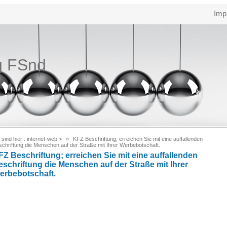
Imp
g FSnd
 sind hier :
internet-web
>
KFZ Beschriftung; erreichen Sie mit eine auffallenden
schriftung die Menschen auf der Straße mit Ihrer Werbebotschaft.
FZ Beschriftung; erreichen Sie mit eine auffallenden
eschriftung die Menschen auf der Straße mit Ihrer
erbebotschaft.