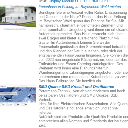
USA
:
Display Module LCD TFT HMI OLED
Ferienhaus in Felburg im Bayrischen Wald mieten
Benötigen Sie eine Auszeit voller Ruhe, Entspannung
und Genuss in der Natur? Dann ist das Haus Felburg
im Bayrischen Wald genau das Richtige für Sie. Mit
harmonisch, charmant eingerichteten Zimmern und
einer traumhaften Umgebung wird ihnen ein erholsame
Aufenthalt garantiert. Das Haus erstreckt sich über
zwei Etagen und bietet ausreichend Platz für 4-6
Gäste. Im Außenbereich können Sie an der
Feuerschale genüsslich den Sternenhimmel betrachte
und den Klängen der Natur lauschen, oder sich der
entspannenden Fass-Sauna hingeben. Sie können die
seit 2023 neu eingebaute Küche nutzen, oder auf das
Frühstücks und Essen Catering zurückgreifen. Des
Weiteren wird ihnen eine Planungshilfe für
Wanderungen und Erkundigungen angeboten, oder sie
unternehmen eine romantische Kutschenfahrt zu zweit
Das Haus Felburg läd Sie herzlich ein.
SMD Quarze SMD Kristall und Oszillatoren
Petermann-Technik, Vertieb von modernen und hoch
belastbaren Oszillatoren und SMD Quarze. B2B
Vertrieb.
Ideal für Ihre Elektronischen Bauvorhaben. Alle Quarz
und Oszillatoren sind lange erhältlich und schnell
lieferbar.
Natürlich sind die Produkte alle Qualitäts Produkte un
entsprechen allen Normen und Standards der heutige
Zeit.