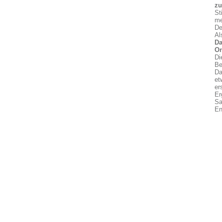
z
St
me
De
Al
Da
On
Di
Be
Da
et
er
Er
Sa
En