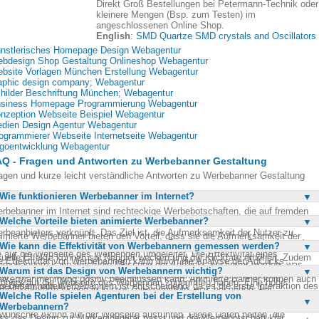
Direkt Groß Bestellungen bei Petermann-Technik oder
kleinere Mengen (Bsp. zum Testen) im
angeschlossenen Online Shop.
English
:
SMD Quartze SMD crystals and Oscillators
nstlerisches Homepage Design Webagentur
bdesign Shop Gestaltung Onlineshop Webagentur
bsite Vorlagen München Erstellung Webagentur
aphic design company; Webagentur
hilder Beschriftung München; Webagentur
siness Homepage Programmierung Webagentur
nzeption Webseite Beispiel Webagentur
dien Design Agentur Webagentur
ogrammierer Webseite Internetseite Webagentur
goentwicklung Webagentur
Q - Fragen und Antworten zu Werbebanner Gestaltung
agen und kurze leicht verständliche Antworten zu Werbebanner Gestaltung
Wie funktionieren Werbebanner im Internet?
rbebanner im Internet sind rechteckige Werbebotschaften, die auf fremden
Welche Vorteile bieten animierte Werbebanner?
bseiten platziert werden. Sie sind oft animiert und mit der Webseite des
rbeanbieters verknüpft. Das Ziel ist, die Aufmerksamkeit der Nutzer zu
imierte Werbebanner bieten den Vorteil, dass sie die Aufmerksamkeit der
winnen und sie dazu zu bringen, auf den Banner zu klicken. Dadurch werden
Wie kann die Effektivität von Werbebannern gemessen werden?
tzer stärker auf sich ziehen als statische Banner. Durch Bewegung und
e auf die Webseite des Werbenden umgeleitet. Die Effektivität eines
suelle Effekte können sie Neugier wecken und die Klickrate erhöhen. Zudem
e Effektivität von Werbebannern kann durch die Analyse der AdClicks
rbebanners kann durch die Messung der AdClicks bestimmt werden, was
möglichen sie eine kreativere Darstellung der Werbebotschaft, was die
Warum ist das Design von Werbebannern wichtig?
messen werden. Diese Metrik zeigt, wie viele Nutzer nach dem Sehen des
igt, wie viele Nutzer nach dem Sehen des Banners auf die Webseite
rkenwahrnehmung positiv beeinflussen kann. Animierte Banner können auch
nners auf die Webseite des Werbenden zugegriffen haben. Eine hohe
gegriffen haben.
s Design von Werbebannern ist entscheidend, da es die erste Interaktion des
mplexe Informationen in kurzer Zeit vermitteln, was besonders bei
ickrate deutet auf ein erfolgreiches Banner hin. Zudem können Conversion-
Welche Rolle spielen Agenturen bei der Erstellung von
tzers mit der Marke darstellt. Ein ansprechendes und gut gestaltetes Banner
klärungsbedürftigen Produkten von Vorteil ist.
ten analysiert werden, um zu sehen, wie viele der Besucher tatsächlich eine
Werbebannern?
eht die Aufmerksamkeit auf sich und kann die Klickrate erhöhen. Es ist wichti
wünschte Aktion auf der Webseite ausführen. Diese Daten helfen, die
ss das Design zur Markenidentität passt und die Werbebotschaft klar