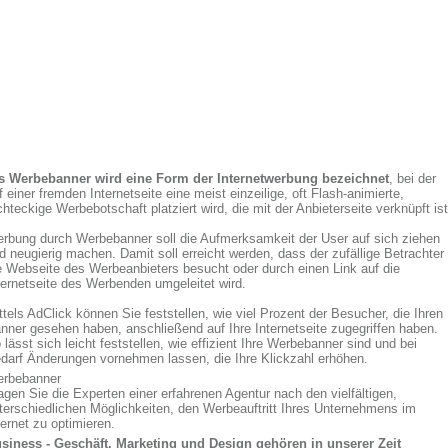
s Werbebanner wird eine Form der Internetwerbung bezeichnet
, bei der
f einer fremden Internetseite eine meist einzeilige, oft Flash-animierte,
chteckige Werbebotschaft platziert wird, die mit der Anbieterseite verknüpft ist
rbung durch Werbebanner soll die Aufmerksamkeit der User auf sich ziehen
d neugierig machen. Damit soll erreicht werden, dass der zufällige Betrachter
e Webseite des Werbeanbieters besucht oder durch einen Link auf die
ternetseite des Werbenden umgeleitet wird.
ttels AdClick können Sie feststellen, wie viel Prozent der Besucher, die Ihren
nner gesehen haben, anschließend auf Ihre Internetseite zugegriffen haben.
 lässt sich leicht feststellen, wie effizient Ihre Werbebanner sind und bei
darf Änderungen vornehmen lassen, die Ihre Klickzahl erhöhen.
rbebanner
agen Sie die Experten einer erfahrenen Agentur nach den vielfältigen,
terschiedlichen Möglichkeiten, den Werbeauftritt Ihres Unternehmens im
ternet zu optimieren.
siness - Geschäft, Marketing und Design gehören in unserer Zeit