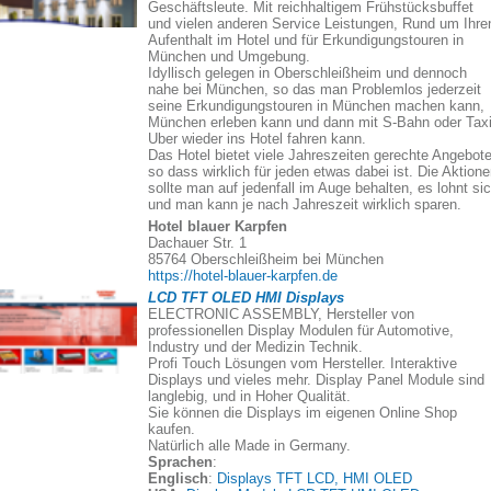
Geschäftsleute. Mit reichhaltigem Frühstücksbuffet
und vielen anderen Service Leistungen, Rund um Ihre
Aufenthalt im Hotel und für Erkundigungstouren in
München und Umgebung.
Idyllisch gelegen in Oberschleißheim und dennoch
nahe bei München, so das man Problemlos jederzeit
seine Erkundigungstouren in München machen kann,
München erleben kann und dann mit S-Bahn oder Taxi
Uber wieder ins Hotel fahren kann.
Das Hotel bietet viele Jahreszeiten gerechte Angebote
so dass wirklich für jeden etwas dabei ist. Die Aktion
sollte man auf jedenfall im Auge behalten, es lohnt si
und man kann je nach Jahreszeit wirklich sparen.
Hotel blauer Karpfen
Dachauer Str. 1
85764 Oberschleißheim bei München
https://hotel-blauer-karpfen.de
LCD TFT OLED HMI Displays
ELECTRONIC ASSEMBLY, Hersteller von
professionellen Display Modulen für Automotive,
Industry und der Medizin Technik.
Profi Touch Lösungen vom Hersteller. Interaktive
Displays und vieles mehr. Display Panel Module sind
langlebig, und in Hoher Qualität.
Sie können die Displays im eigenen Online Shop
kaufen.
Natürlich alle Made in Germany.
Sprachen
:
Englisch
:
Displays TFT LCD, HMI OLED