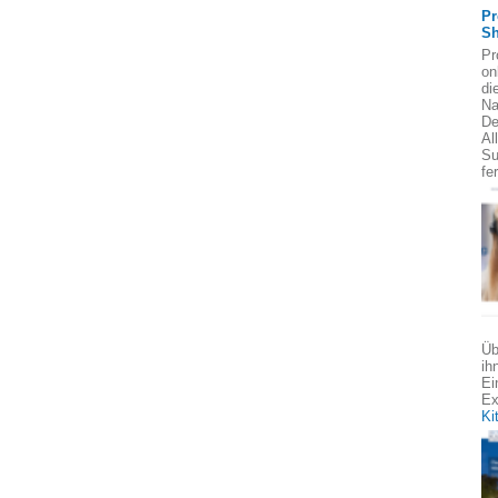
Pr
Sh
Pr
on
di
Na
De
Al
Su
fe
Üb
ih
Ei
Ex
Ki