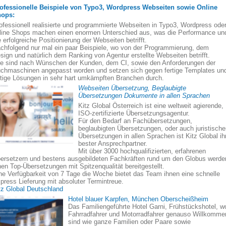
ofessionelle Beispiele von Typo3, Wordpress Webseiten sowie Online
ops:
ofessionell realisierte und programmierte Webseiten in Typo3, Wordpress ode
line Shops machen einen enormen Unterschied aus, was die Performance un
e erfolgreiche Positionierung der Webseiten betrifft.
chfolgend nur mal ein paar Beispiele, wo von der Programmierung, dem
sign und natürlich dem Ranking von Agentur erstellte Webseiten betrifft.
le sind nach Wünschen der Kunden, dem CI, sowie den Anforderungen der
chmaschinen angepasst worden und setzen sich gegen fertige Templates un
rtige Lösungen in sehr hart umkämpften Branchen durch.
Webseiten Übersetzung, Beglaubigte
Übersetzungen Dokumente in allen Sprachen
Kitz Global Österreich ist eine weltweit agierende,
ISO-zertifizierte Übersetzungsagentur.
Für den Bedarf an Fachübersetzungen,
beglaubigten Übersetzungen, oder auch juristisch
Übersetzungen in allen Sprachen ist Kitz Global ih
bester Ansprechpartner.
Mit über 3000 hochqualifizierten, erfahrenen
ersetzern und bestens ausgebildeten Fachkräften rund um den Globus werde
nen Top-Übersetzungen mit Spitzenqualität bereitgestellt.
ne Verfügbarkeit von 7 Tage die Woche bietet das Team ihnen eine schnelle
press Lieferung mit absoluter Termintreue.
tz Global Deutschland
Hotel blauer Karpfen, München Oberscheißheim
Das Familiengeführte Hotel Garni, Frühstückshotel, w
Fahrradfahrer und Motorradfahrer genauso Willkomme
sind wie ganze Familien oder Paare sowie