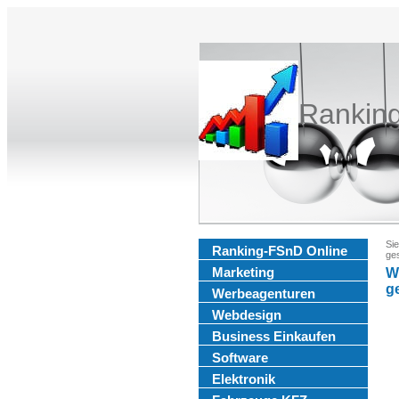
Rankin
Sie
Ranking-FSnD Online
ges
Marketing
W
g
Werbeagenturen
Webdesign
Business Einkaufen
Software
Elektronik