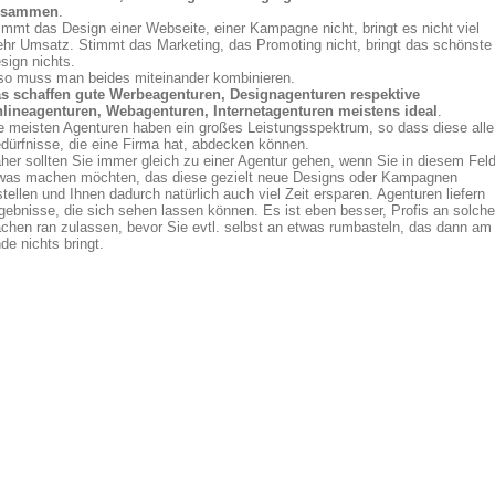
usammen
.
immt das Design einer Webseite, einer Kampagne nicht, bringt es nicht viel
hr Umsatz. Stimmt das Marketing, das Promoting nicht, bringt das schönste
sign nichts.
so muss man beides miteinander kombinieren.
s schaffen gute Werbeagenturen, Designagenturen respektive
lineagenturen, Webagenturen, Internetagenturen meistens ideal
.
e meisten Agenturen haben ein großes Leistungsspektrum, so dass diese alle
dürfnisse, die eine Firma hat, abdecken können.
her sollten Sie immer gleich zu einer Agentur gehen, wenn Sie in diesem Fel
was machen möchten, das diese gezielt neue Designs oder Kampagnen
stellen und Ihnen dadurch natürlich auch viel Zeit ersparen. Agenturen liefern
gebnisse, die sich sehen lassen können. Es ist eben besser, Profis an solche
chen ran zulassen, bevor Sie evtl. selbst an etwas rumbasteln, das dann am
de nichts bringt.