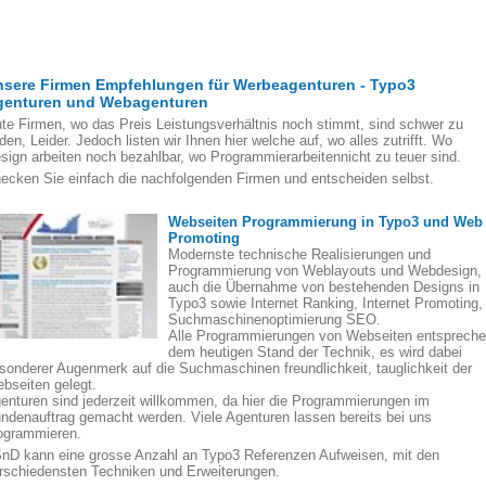
nsere Firmen Empfehlungen für Werbeagenturen - Typo3
genturen und Webagenturen
te Firmen, wo das Preis Leistungsverhältnis noch stimmt, sind schwer zu
nden, Leider. Jedoch listen wir Ihnen hier welche auf, wo alles zutrifft. Wo
sign arbeiten noch bezahlbar, wo Programmierarbeitennicht zu teuer sind.
ecken Sie einfach die nachfolgenden Firmen und entscheiden selbst.
Webseiten Programmierung in Typo3 und Web
Promoting
Modernste technische Realisierungen und
Programmierung von Weblayouts und Webdesign,
auch die Übernahme von bestehenden Designs in
Typo3 sowie Internet Ranking, Internet Promoting,
Suchmaschinenoptimierung SEO.
Alle Programmierungen von Webseiten entsprech
dem heutigen Stand der Technik, es wird dabei
sonderer Augenmerk auf die Suchmaschinen freundlichkeit, tauglichkeit der
bseiten gelegt.
enturen sind jederzeit willkommen, da hier die Programmierungen im
ndenauftrag gemacht werden. Viele Agenturen lassen bereits bei uns
ogrammieren.
nD kann eine grosse Anzahl an Typo3 Referenzen Aufweisen, mit den
rschiedensten Techniken und Erweiterungen.