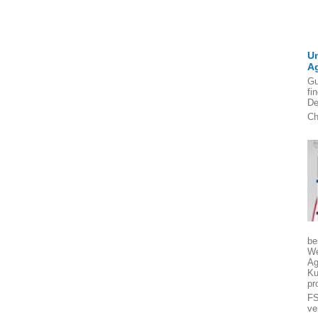
U
A
Gu
fi
De
Ch
be
We
Ag
Ku
pr
FS
ve