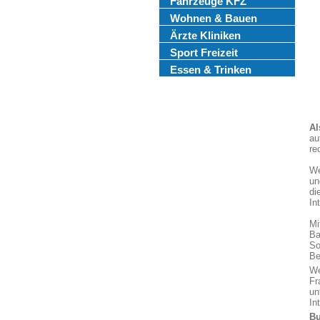
Fahrzeuge KFZ
Wohnen & Bauen
Ärzte Kliniken
Sport Freizeit
Essen & Trinken
Al
au
re
We
un
di
In
Mi
Ba
So
Be
We
Fr
un
In
Bu