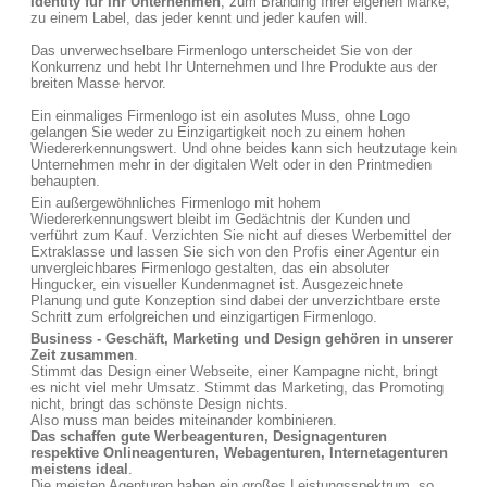
Identity für Ihr Unternehmen
, zum Branding Ihrer eigenen Marke,
zu einem Label, das jeder kennt und jeder kaufen will.
Das unverwechselbare Firmenlogo unterscheidet Sie von der
Konkurrenz und hebt Ihr Unternehmen und Ihre Produkte aus der
breiten Masse hervor.
Ein einmaliges Firmenlogo ist ein asolutes Muss, ohne Logo
gelangen Sie weder zu Einzigartigkeit noch zu einem hohen
Wiedererkennungswert. Und ohne beides kann sich heutzutage kein
Unternehmen mehr in der digitalen Welt oder in den Printmedien
behaupten.
Ein außergewöhnliches Firmenlogo mit hohem
Wiedererkennungswert bleibt im Gedächtnis der Kunden und
verführt zum Kauf. Verzichten Sie nicht auf dieses Werbemittel der
Extraklasse und lassen Sie sich von den Profis einer Agentur ein
unvergleichbares Firmenlogo gestalten, das ein absoluter
Hingucker, ein visueller Kundenmagnet ist. Ausgezeichnete
Planung und gute Konzeption sind dabei der unverzichtbare erste
Schritt zum erfolgreichen und einzigartigen Firmenlogo.
Business - Geschäft, Marketing und Design gehören in unserer
Zeit zusammen
.
Stimmt das Design einer Webseite, einer Kampagne nicht, bringt
es nicht viel mehr Umsatz. Stimmt das Marketing, das Promoting
nicht, bringt das schönste Design nichts.
Also muss man beides miteinander kombinieren.
Das schaffen gute Werbeagenturen, Designagenturen
respektive Onlineagenturen, Webagenturen, Internetagenturen
meistens ideal
.
Die meisten Agenturen haben ein großes Leistungsspektrum, so