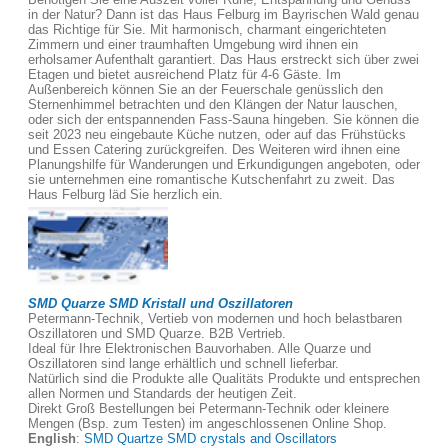
in der Natur? Dann ist das Haus Felburg im Bayrischen Wald genau
das Richtige für Sie. Mit harmonisch, charmant eingerichteten
Zimmern und einer traumhaften Umgebung wird ihnen ein
erholsamer Aufenthalt garantiert. Das Haus erstreckt sich über zwei
Etagen und bietet ausreichend Platz für 4-6 Gäste. Im
Außenbereich können Sie an der Feuerschale genüsslich den
Sternenhimmel betrachten und den Klängen der Natur lauschen,
oder sich der entspannenden Fass-Sauna hingeben. Sie können die
seit 2023 neu eingebaute Küche nutzen, oder auf das Frühstücks
und Essen Catering zurückgreifen. Des Weiteren wird ihnen eine
Planungshilfe für Wanderungen und Erkundigungen angeboten, oder
sie unternehmen eine romantische Kutschenfahrt zu zweit. Das
Haus Felburg läd Sie herzlich ein.
SMD Quarze SMD Kristall und Oszillatoren
Petermann-Technik, Vertieb von modernen und hoch belastbaren
Oszillatoren und SMD Quarze. B2B Vertrieb.
Ideal für Ihre Elektronischen Bauvorhaben. Alle Quarze und
Oszillatoren sind lange erhältlich und schnell lieferbar.
Natürlich sind die Produkte alle Qualitäts Produkte und entsprechen
allen Normen und Standards der heutigen Zeit.
Direkt Groß Bestellungen bei Petermann-Technik oder kleinere
Mengen (Bsp. zum Testen) im angeschlossenen Online Shop.
English
:
SMD Quartze SMD crystals and Oscillators