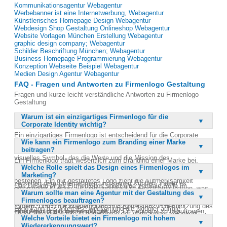
Kommunikationsagentur Webagentur
Werbebanner ist eine Internetwerbung, Webagentur
Künstlerisches Homepage Design Webagentur
Webdesign Shop Gestaltung Onlineshop Webagentur
Website Vorlagen München Erstellung Webagentur
graphic design company; Webagentur
Schilder Beschriftung München; Webagentur
Business Homepage Programmierung Webagentur
Konzeption Webseite Beispiel Webagentur
Medien Design Agentur Webagentur
FAQ - Fragen und Antworten zu Firmenlogo Gestaltung
Fragen und kurze leicht verständliche Antworten zu Firmenlogo
Gestaltung
Warum ist ein einzigartiges Firmenlogo für die
Corporate Identity wichtig?
Ein einzigartiges Firmenlogo ist entscheidend für die Corporate
Wie kann ein Firmenlogo zum Branding einer Marke
Identity, da es das Unternehmen von der Konkurrenz abhebt und
beitragen?
einen hohen Wiedererkennungswert schafft. Es fungiert als
visuelles Symbol, das die Werte und die Mission des
Ein Firmenlogo trägt wesentlich zum Branding einer Marke bei,
Unternehmens verkörpert. Ohne ein markantes Logo kann ein
Welche Rolle spielt das Design eines Firmenlogos im
indem es als visuelles Aushängeschild fungiert, das die Identität
Unternehmen in der digitalen Welt und in Printmedien kaum
Marketing?
und die Werte der Marke kommuniziert. Es schafft eine Verbindung
bestehen. Ein gut gestaltetes Logo zieht die Aufmerksamkeit
zwischen dem Unternehmen und seinen Kunden, indem es
Das Design eines Firmenlogos spielt eine zentrale Rolle im
potenzieller Kunden auf sich und bleibt im Gedächtnis haften, was
Vertrauen und Professionalität ausstrahlt. Ein starkes Logo kann
Warum sollte man eine Agentur mit der Gestaltung des
Marketing, da es das erste ist, was potenzielle Kunden von einem
letztlich zu einer stärkeren Markenbindung führt. Daher ist es ein
die Markenbekanntheit steigern und die Loyalität der Kunden
Firmenlogos beauftragen?
Unternehmen wahrnehmen. Ein ansprechendes und professionelles
unverzichtbares Element für jedes Unternehmen, das sich
fördern. Durch die Wiederholung und Konsistenz in der Nutzung des
Logo kann das Interesse wecken und die Neugier auf die
erfolgreich positionieren möchte.
Eine Agentur mit der Gestaltung des Firmenlogos zu beauftragen,
Logos wird die Marke in den Köpfen der Verbraucher verankert.
angebotenen Produkte oder Dienstleistungen steigern. Es dient als
Welche Vorteile bietet ein Firmenlogo mit hohem
bietet zahlreiche Vorteile, da professionelle Designer über das
Somit ist das Logo ein zentraler Bestandteil jeder erfolgreichen
visuelles Kommunikationsmittel, das die Markenbotschaft
Wiedererkennungswert?
notwendige Know-how und die Erfahrung verfügen, um ein