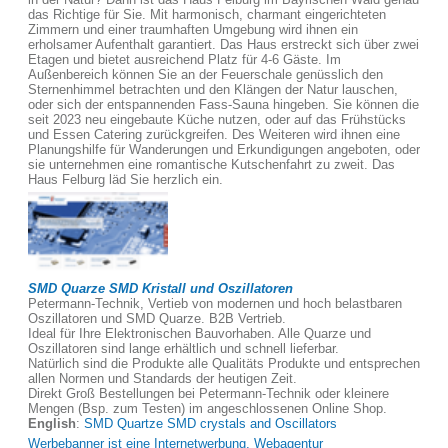
das Richtige für Sie. Mit harmonisch, charmant eingerichteten
Zimmern und einer traumhaften Umgebung wird ihnen ein
erholsamer Aufenthalt garantiert. Das Haus erstreckt sich über zwei
Etagen und bietet ausreichend Platz für 4-6 Gäste. Im
Außenbereich können Sie an der Feuerschale genüsslich den
Sternenhimmel betrachten und den Klängen der Natur lauschen,
oder sich der entspannenden Fass-Sauna hingeben. Sie können die
seit 2023 neu eingebaute Küche nutzen, oder auf das Frühstücks
und Essen Catering zurückgreifen. Des Weiteren wird ihnen eine
Planungshilfe für Wanderungen und Erkundigungen angeboten, oder
sie unternehmen eine romantische Kutschenfahrt zu zweit. Das
Haus Felburg läd Sie herzlich ein.
SMD Quarze SMD Kristall und Oszillatoren
Petermann-Technik, Vertieb von modernen und hoch belastbaren
Oszillatoren und SMD Quarze. B2B Vertrieb.
Ideal für Ihre Elektronischen Bauvorhaben. Alle Quarze und
Oszillatoren sind lange erhältlich und schnell lieferbar.
Natürlich sind die Produkte alle Qualitäts Produkte und entsprechen
allen Normen und Standards der heutigen Zeit.
Direkt Groß Bestellungen bei Petermann-Technik oder kleinere
Mengen (Bsp. zum Testen) im angeschlossenen Online Shop.
English
:
SMD Quartze SMD crystals and Oscillators
Werbebanner ist eine Internetwerbung, Webagentur