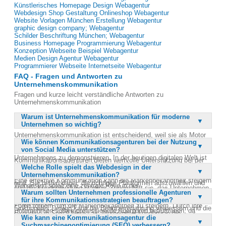
Künstlerisches Homepage Design Webagentur
Webdesign Shop Gestaltung Onlineshop Webagentur
Website Vorlagen München Erstellung Webagentur
graphic design company; Webagentur
Schilder Beschriftung München; Webagentur
Business Homepage Programmierung Webagentur
Konzeption Webseite Beispiel Webagentur
Medien Design Agentur Webagentur
Programmierer Webseite Internetseite Webagentur
FAQ - Fragen und Antworten zu
Unternehmenskommunikation
Fragen und kurze leicht verständliche Antworten zu
Unternehmenskommunikation
Warum ist Unternehmenskommunikation für moderne
Unternehmen so wichtig?
Unternehmenskommunikation ist entscheidend, weil sie als Motor
Wie können Kommunikationsagenturen bei der Nutzung
und treibende Kraft eines Unternehmens fungiert. Sie ermöglicht
von Social Media unterstützen?
es, wichtige Botschaften stilvoll zu vermitteln und das Niveau eines
Unternehmens zu demonstrieren. In der heutigen digitalen Welt ist
Kommunikationsagenturen bieten wertvolle Unterstützung bei der
es unerlässlich, die Möglichkeiten des Internets und der sozialen
Welche Rolle spielt das Webdesign in der
Nutzung von Social Media, indem sie Strategien entwickeln, die auf
Netzwerke zu nutzen, um direkt mit Kunden zu kommunizieren.
Unternehmenskommunikation?
die spezifischen Bedürfnisse eines Unternehmens zugeschnitten
Eine effektive Kommunikation kann die Markenbekanntheit steigern
sind. Sie helfen dabei, die richtigen Plattformen auszuwählen und
Webdesign spielt eine zentrale Rolle in der
und die Kundenbindung stärken. Zudem hilft sie, das Unternehmen
Inhalte zu erstellen, die die Zielgruppe ansprechen. Agenturen
Warum sollten Unternehmen professionelle Agenturen
Unternehmenskommunikation, da es den ersten Eindruck eines
von der Konkurrenz abzuheben und die Unternehmensziele
können auch den Dialog mit Kunden über Communities, Blogs und
für ihre Kommunikationsstrategien beauftragen?
Unternehmens im Internet vermittelt. Ein ansprechendes und
effizienter zu erreichen.
Foren fördern, um die Markenbekanntheit zu steigern. Durch ihre
funktionales Design kann die Benutzererfahrung verbessern und die
Unternehmen sollten professionelle Agenturen beauftragen, da
Expertise in Social Media als Werbemittel können sie die
Verweildauer auf der Webseite erhöhen. Es ist wichtig, dass das
Wie kann eine Kommunikationsagentur die
diese über das notwendige Fachwissen und die Erfahrung verfügen,
Reichweite und Effektivität von Kampagnen maximieren. Letztlich
Design mit den Marketingstrategien und der Markenidentität
Suchmaschinenoptimierung (SEO) verbessern?
um effektive Kommunikationsstrategien zu entwickeln. Agenturen