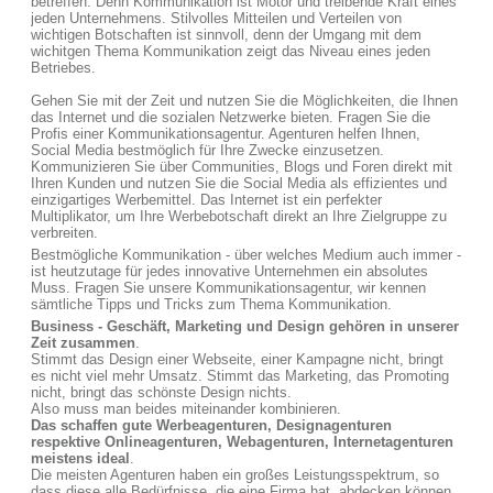
betreffen. Denn Kommunikation ist Motor und treibende Kraft eines
jeden Unternehmens. Stilvolles Mitteilen und Verteilen von
wichtigen Botschaften ist sinnvoll, denn der Umgang mit dem
wichitgen Thema Kommunikation zeigt das Niveau eines jeden
Betriebes.
Gehen Sie mit der Zeit und nutzen Sie die Möglichkeiten, die Ihnen
das Internet und die sozialen Netzwerke bieten. Fragen Sie die
Profis einer Kommunikationsagentur. Agenturen helfen Ihnen,
Social Media bestmöglich für Ihre Zwecke einzusetzen.
Kommunizieren Sie über Communities, Blogs und Foren direkt mit
Ihren Kunden und nutzen Sie die Social Media als effizientes und
einzigartiges Werbemittel. Das Internet ist ein perfekter
Multiplikator, um Ihre Werbebotschaft direkt an Ihre Zielgruppe zu
verbreiten.
Bestmögliche Kommunikation - über welches Medium auch immer -
ist heutzutage für jedes innovative Unternehmen ein absolutes
Muss. Fragen Sie unsere Kommunikationsagentur, wir kennen
sämtliche Tipps und Tricks zum Thema Kommunikation.
Business - Geschäft, Marketing und Design gehören in unserer
Zeit zusammen
.
Stimmt das Design einer Webseite, einer Kampagne nicht, bringt
es nicht viel mehr Umsatz. Stimmt das Marketing, das Promoting
nicht, bringt das schönste Design nichts.
Also muss man beides miteinander kombinieren.
Das schaffen gute Werbeagenturen, Designagenturen
respektive Onlineagenturen, Webagenturen, Internetagenturen
meistens ideal
.
Die meisten Agenturen haben ein großes Leistungsspektrum, so
dass diese alle Bedürfnisse, die eine Firma hat, abdecken können.