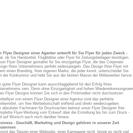
r Flyer Designer einer Agentur entwirft für Sie Flyer für jeden Zweck
–
al, ob Sie Handzettel, Flugblätter oder Flyer für Zeitungsbeilagen benötigen.
ser Flyer Designer gestaltet für Sie einzigartige Flyer, die das Corporate
sign Ihres Unternehmens perfekt widerspiegeln. Das Design Ihrer Flyer mit
rem einen Branding, Ihrer eigenen Marke, die jeder kennt, unterscheidet Sie
n der Konkurrenz und hebt Sie aus der breiten Masse der Mitbewerber hervor.
n guter Flyer Designer kann ausschlaggebend für den Erfolg Ihres
ternehmens sein. Denn ohne Einzigartigkeit und hohen Wiedererkennungswer
res Flyer Designs können Sie sich in den Printmedien nicht durchsetzen.
rbeflyer von einem Flyer Designer einer Agentur sind das perfekte
rbemittel, um Ihre Werbebotschaft treffend und direkt wiederzugeben.
s absoluter Fachmann für Drucksachen betreut unser Flyer Designer Ihre
mplette Flyer-Werbung vom Entwurf über die Erstellung bis hin zum Druck -
d auf Wunsch auch noch darüber hinaus.
siness - Geschäft, Marketing und Design gehören in unserer Zeit
usammen
.
immt das Design einer Webseite, einer Kampagne nicht, bringt es nicht viel