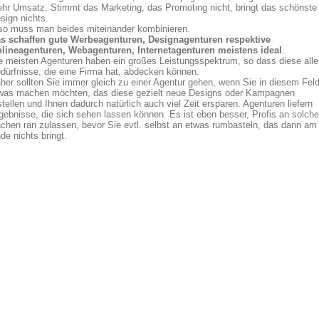
hr Umsatz. Stimmt das Marketing, das Promoting nicht, bringt das schönste
sign nichts.
so muss man beides miteinander kombinieren.
s schaffen gute Werbeagenturen, Designagenturen respektive
lineagenturen, Webagenturen, Internetagenturen meistens ideal
.
e meisten Agenturen haben ein großes Leistungsspektrum, so dass diese alle
dürfnisse, die eine Firma hat, abdecken können.
her sollten Sie immer gleich zu einer Agentur gehen, wenn Sie in diesem Fel
was machen möchten, das diese gezielt neue Designs oder Kampagnen
stellen und Ihnen dadurch natürlich auch viel Zeit ersparen. Agenturen liefern
gebnisse, die sich sehen lassen können. Es ist eben besser, Profis an solche
chen ran zulassen, bevor Sie evtl. selbst an etwas rumbasteln, das dann am
de nichts bringt.