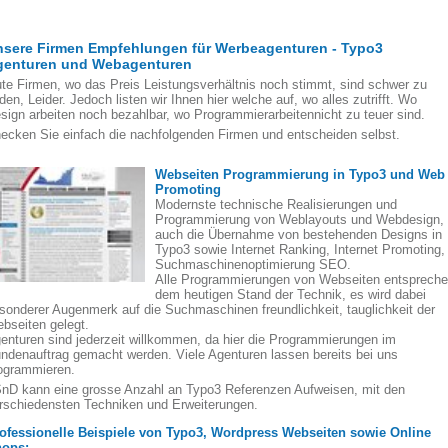
nsere Firmen Empfehlungen für Werbeagenturen - Typo3
genturen und Webagenturen
te Firmen, wo das Preis Leistungsverhältnis noch stimmt, sind schwer zu
nden, Leider. Jedoch listen wir Ihnen hier welche auf, wo alles zutrifft. Wo
sign arbeiten noch bezahlbar, wo Programmierarbeitennicht zu teuer sind.
ecken Sie einfach die nachfolgenden Firmen und entscheiden selbst.
Webseiten Programmierung in Typo3 und Web
Promoting
Modernste technische Realisierungen und
Programmierung von Weblayouts und Webdesign,
auch die Übernahme von bestehenden Designs in
Typo3 sowie Internet Ranking, Internet Promoting,
Suchmaschinenoptimierung SEO.
Alle Programmierungen von Webseiten entsprech
dem heutigen Stand der Technik, es wird dabei
sonderer Augenmerk auf die Suchmaschinen freundlichkeit, tauglichkeit der
bseiten gelegt.
enturen sind jederzeit willkommen, da hier die Programmierungen im
ndenauftrag gemacht werden. Viele Agenturen lassen bereits bei uns
ogrammieren.
nD kann eine grosse Anzahl an Typo3 Referenzen Aufweisen, mit den
rschiedensten Techniken und Erweiterungen.
ofessionelle Beispiele von Typo3, Wordpress Webseiten sowie Online
ops: