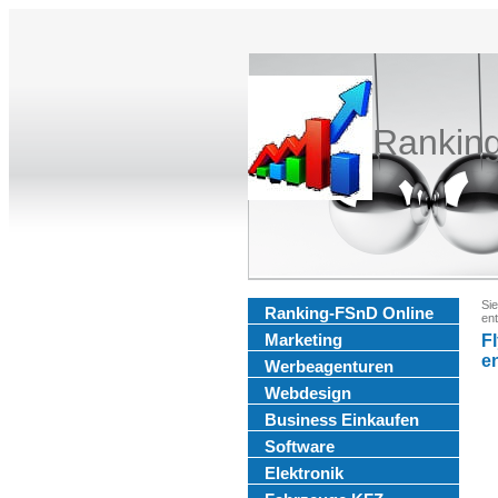
Rankin
Sie
Ranking-FSnD Online
ent
Marketing
F
e
Werbeagenturen
Webdesign
Business Einkaufen
Software
Elektronik