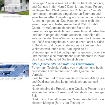
Benötigen Sie eine Auszeit voller Ruhe, Entspannung
und Genuss in der Natur? Dann ist das Haus Felburg
im Bayrischen Wald genau das Richtige für Sie. Mit
harmonisch, charmant eingerichteten Zimmern und
einer traumhaften Umgebung wird ihnen ein erholsame
Aufenthalt garantiert. Das Haus erstreckt sich über
zwei Etagen und bietet ausreichend Platz für 4-6
Gäste. Im Außenbereich können Sie an der
Feuerschale genüsslich den Sternenhimmel betrachte
und den Klängen der Natur lauschen, oder sich der
entspannenden Fass-Sauna hingeben. Sie können die
seit 2023 neu eingebaute Küche nutzen, oder auf das
Frühstücks und Essen Catering zurückgreifen. Des
Weiteren wird ihnen eine Planungshilfe für
Wanderungen und Erkundigungen angeboten, oder sie
unternehmen eine romantische Kutschenfahrt zu zweit
Das Haus Felburg läd Sie herzlich ein.
SMD Quarze SMD Kristall und Oszillatoren
Petermann-Technik, Vertieb von modernen und hoch
belastbaren Oszillatoren und SMD Quarze. B2B
Vertrieb.
Ideal für Ihre Elektronischen Bauvorhaben. Alle Quarz
und Oszillatoren sind lange erhältlich und schnell
lieferbar.
Natürlich sind die Produkte alle Qualitäts Produkte un
entsprechen allen Normen und Standards der heutige
Zeit.
Direkt Groß Bestellungen bei Petermann-Technik oder
kleinere Mengen (Bsp. zum Testen) im