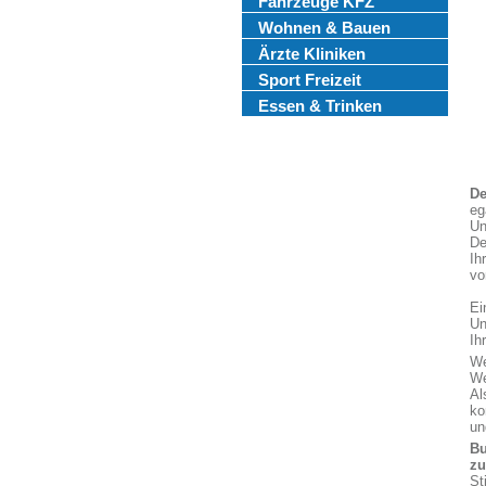
Fahrzeuge KFZ
Wohnen & Bauen
Ärzte Kliniken
Sport Freizeit
Essen & Trinken
De
eg
Un
De
Ih
vo
Ei
Un
Ih
We
We
Al
ko
un
Bu
z
St