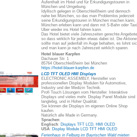
Aufenthalt im Hotel und für Erkundigungstouren in
München und Umgebung.
Idyllisch gelegen in Oberschleißheim und dennoch
nahe bei München, so das man Problemlos jederzeit
seine Erkundigungstouren in München machen kann,
München erleben kann und dann mit S-Bahn oder Taxi
Uber wieder ins Hotel fahren kann.
Das Hotel bietet viele Jahreszeiten gerechte Angebote
so dass wirklich für jeden etwas dabei ist. Die Aktion
sollte man auf jedenfall im Auge behalten, es lohnt si
und man kann je nach Jahreszeit wirklich sparen.
Hotel blauer Karpfen
Dachauer Str. 1
85764 Oberschleißheim bei München
https://hotel-blauer-karpfen.de
LCD TFT OLED HMI Displays
ELECTRONIC ASSEMBLY, Hersteller von
professionellen Display Modulen für Automotive,
Industry und der Medizin Technik.
Profi Touch Lösungen vom Hersteller. Interaktive
Displays und vieles mehr. Display Panel Module sind
langlebig, und in Hoher Qualität.
Sie können die Displays im eigenen Online Shop
kaufen.
Natürlich alle Made in Germany.
Sprachen
:
Englisch
:
Displays TFT LCD, HMI OLED
USA
:
Display Module LCD TFT HMI OLED
Ferienhaus in Felburg im Bayrischen Wald mieten