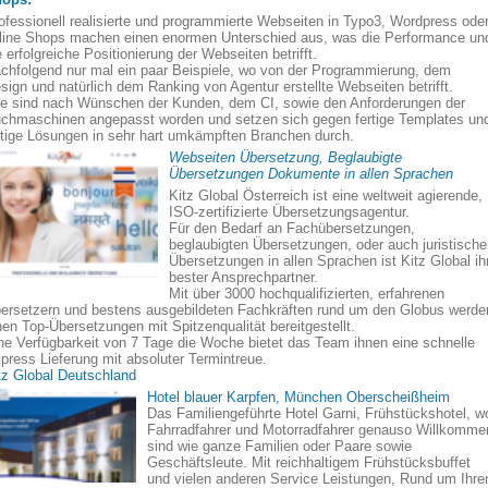
ofessionell realisierte und programmierte Webseiten in Typo3, Wordpress ode
line Shops machen einen enormen Unterschied aus, was die Performance un
e erfolgreiche Positionierung der Webseiten betrifft.
chfolgend nur mal ein paar Beispiele, wo von der Programmierung, dem
sign und natürlich dem Ranking von Agentur erstellte Webseiten betrifft.
le sind nach Wünschen der Kunden, dem CI, sowie den Anforderungen der
chmaschinen angepasst worden und setzen sich gegen fertige Templates un
rtige Lösungen in sehr hart umkämpften Branchen durch.
Webseiten Übersetzung, Beglaubigte
Übersetzungen Dokumente in allen Sprachen
Kitz Global Österreich ist eine weltweit agierende,
ISO-zertifizierte Übersetzungsagentur.
Für den Bedarf an Fachübersetzungen,
beglaubigten Übersetzungen, oder auch juristisch
Übersetzungen in allen Sprachen ist Kitz Global ih
bester Ansprechpartner.
Mit über 3000 hochqualifizierten, erfahrenen
ersetzern und bestens ausgebildeten Fachkräften rund um den Globus werde
nen Top-Übersetzungen mit Spitzenqualität bereitgestellt.
ne Verfügbarkeit von 7 Tage die Woche bietet das Team ihnen eine schnelle
press Lieferung mit absoluter Termintreue.
tz Global Deutschland
Hotel blauer Karpfen, München Oberscheißheim
Das Familiengeführte Hotel Garni, Frühstückshotel, w
Fahrradfahrer und Motorradfahrer genauso Willkomme
sind wie ganze Familien oder Paare sowie
Geschäftsleute. Mit reichhaltigem Frühstücksbuffet
und vielen anderen Service Leistungen, Rund um Ihre