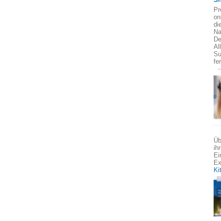
Pr
on
di
Na
De
Al
Su
fe
Üb
ih
Ei
Ex
Ki