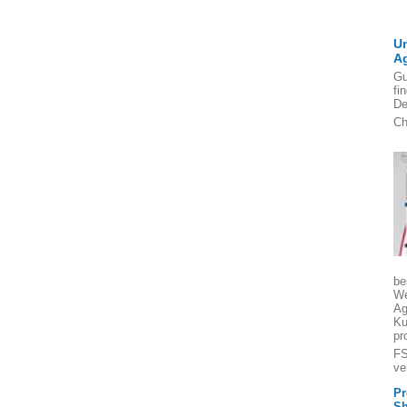
U
A
Gu
fi
De
Ch
be
We
Ag
Ku
pr
FS
ve
Pr
Sh