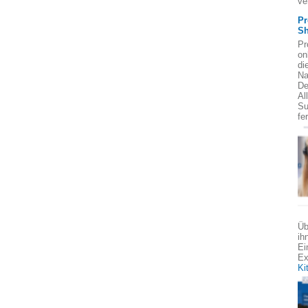
ve
Pr
Sh
Pr
on
di
Na
De
Al
Su
fe
Üb
ih
Ei
Ex
Ki