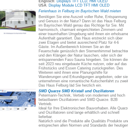
Englisch
:
Displays TFT LCD, HMI OLED
USA
:
Display Module LCD TFT HMI OLED
Ferienhaus in Felburg im Bayrischen Wald mieten
Benötigen Sie eine Auszeit voller Ruhe, Entspannung
und Genuss in der Natur? Dann ist das Haus Felburg
im Bayrischen Wald genau das Richtige für Sie. Mit
harmonisch, charmant eingerichteten Zimmern und
einer traumhaften Umgebung wird ihnen ein erholsame
Aufenthalt garantiert. Das Haus erstreckt sich über
zwei Etagen und bietet ausreichend Platz für 4-6
Gäste. Im Außenbereich können Sie an der
Feuerschale genüsslich den Sternenhimmel betrachte
und den Klängen der Natur lauschen, oder sich der
entspannenden Fass-Sauna hingeben. Sie können die
seit 2023 neu eingebaute Küche nutzen, oder auf das
Frühstücks und Essen Catering zurückgreifen. Des
Weiteren wird ihnen eine Planungshilfe für
Wanderungen und Erkundigungen angeboten, oder sie
unternehmen eine romantische Kutschenfahrt zu zweit
Das Haus Felburg läd Sie herzlich ein.
SMD Quarze SMD Kristall und Oszillatoren
Petermann-Technik, Vertieb von modernen und hoch
belastbaren Oszillatoren und SMD Quarze. B2B
Vertrieb.
Ideal für Ihre Elektronischen Bauvorhaben. Alle Quarz
und Oszillatoren sind lange erhältlich und schnell
lieferbar.
Natürlich sind die Produkte alle Qualitäts Produkte un
entsprechen allen Normen und Standards der heutige