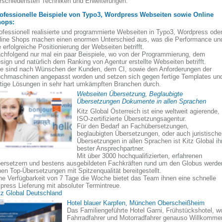
rschiedensten Techniken und Erweiterungen.
ofessionelle Beispiele von Typo3, Wordpress Webseiten sowie Online
ops:
ofessionell realisierte und programmierte Webseiten in Typo3, Wordpress ode
line Shops machen einen enormen Unterschied aus, was die Performance un
e erfolgreiche Positionierung der Webseiten betrifft.
chfolgend nur mal ein paar Beispiele, wo von der Programmierung, dem
sign und natürlich dem Ranking von Agentur erstellte Webseiten betrifft.
le sind nach Wünschen der Kunden, dem CI, sowie den Anforderungen der
chmaschinen angepasst worden und setzen sich gegen fertige Templates un
rtige Lösungen in sehr hart umkämpften Branchen durch.
Webseiten Übersetzung, Beglaubigte
Übersetzungen Dokumente in allen Sprachen
Kitz Global Österreich ist eine weltweit agierende,
ISO-zertifizierte Übersetzungsagentur.
Für den Bedarf an Fachübersetzungen,
beglaubigten Übersetzungen, oder auch juristisch
Übersetzungen in allen Sprachen ist Kitz Global ih
bester Ansprechpartner.
Mit über 3000 hochqualifizierten, erfahrenen
ersetzern und bestens ausgebildeten Fachkräften rund um den Globus werde
nen Top-Übersetzungen mit Spitzenqualität bereitgestellt.
ne Verfügbarkeit von 7 Tage die Woche bietet das Team ihnen eine schnelle
press Lieferung mit absoluter Termintreue.
tz Global Deutschland
Hotel blauer Karpfen, München Oberscheißheim
Das Familiengeführte Hotel Garni, Frühstückshotel, w
Fahrradfahrer und Motorradfahrer genauso Willkomme