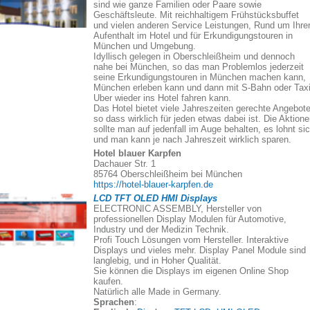
sind wie ganze Familien oder Paare sowie
Geschäftsleute. Mit reichhaltigem Frühstücksbuffet
und vielen anderen Service Leistungen, Rund um Ihre
Aufenthalt im Hotel und für Erkundigungstouren in
München und Umgebung.
Idyllisch gelegen in Oberschleißheim und dennoch
nahe bei München, so das man Problemlos jederzeit
seine Erkundigungstouren in München machen kann,
München erleben kann und dann mit S-Bahn oder Taxi
Uber wieder ins Hotel fahren kann.
Das Hotel bietet viele Jahreszeiten gerechte Angebote
so dass wirklich für jeden etwas dabei ist. Die Aktion
sollte man auf jedenfall im Auge behalten, es lohnt si
und man kann je nach Jahreszeit wirklich sparen.
Hotel blauer Karpfen
Dachauer Str. 1
85764 Oberschleißheim bei München
https://hotel-blauer-karpfen.de
LCD TFT OLED HMI Displays
ELECTRONIC ASSEMBLY, Hersteller von
professionellen Display Modulen für Automotive,
Industry und der Medizin Technik.
Profi Touch Lösungen vom Hersteller. Interaktive
Displays und vieles mehr. Display Panel Module sind
langlebig, und in Hoher Qualität.
Sie können die Displays im eigenen Online Shop
kaufen.
Natürlich alle Made in Germany.
Sprachen
: