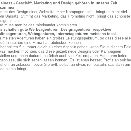
siness - Geschäft, Marketing und Design gehören in unserer Zeit
usammen
.
immt das Design einer Webseite, einer Kampagne nicht, bringt es nicht viel
hr Umsatz. Stimmt das Marketing, das Promoting nicht, bringt das schönste
sign nichts.
so muss man beides miteinander kombinieren.
s schaffen gute Werbeagenturen, Designagenturen respektive
lineagenturen, Webagenturen, Internetagenturen meistens ideal
.
e meisten Agenturen haben ein großes Leistungsspektrum, so dass diese alle
dürfnisse, die eine Firma hat, abdecken können.
her sollten Sie immer gleich zu einer Agentur gehen, wenn Sie in diesem Fel
was machen möchten, das diese gezielt neue Designs oder Kampagnen
stellen und Ihnen dadurch natürlich auch viel Zeit ersparen. Agenturen liefern
gebnisse, die sich sehen lassen können. Es ist eben besser, Profis an solche
chen ran zulassen, bevor Sie evtl. selbst an etwas rumbasteln, das dann am
de nichts bringt.