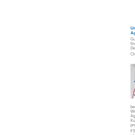
U
A
Gu
fi
De
Ch
be
We
Ag
Ku
pr
FS