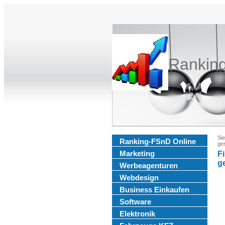
Rankin
Sie
Ranking-FSnD Online
ge
Marketing
F
g
Werbeagenturen
Webdesign
Business Einkaufen
Software
Elektronik