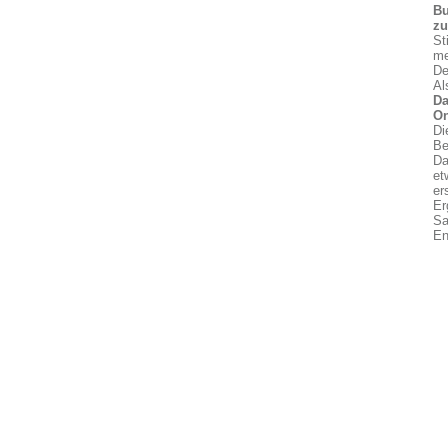
Bu
z
St
me
De
Al
Da
On
Di
Be
Da
et
er
Er
Sa
En