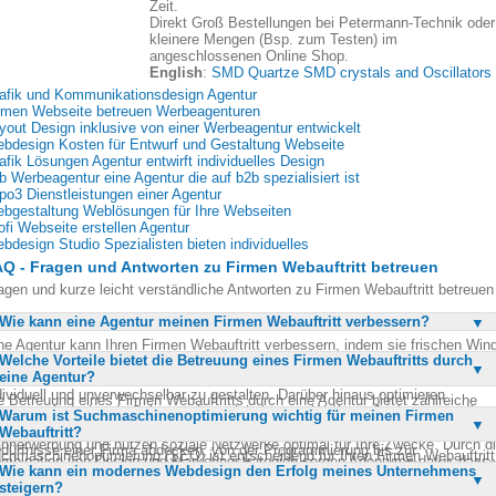
Zeit.
Direkt Groß Bestellungen bei Petermann-Technik oder
kleinere Mengen (Bsp. zum Testen) im
angeschlossenen Online Shop.
English
:
SMD Quartze SMD crystals and Oscillators
afik und Kommunikationsdesign Agentur
rmen Webseite betreuen Werbeagenturen
yout Design inklusive von einer Werbeagentur entwickelt
bdesign Kosten für Entwurf und Gestaltung Webseite
afik Lösungen Agentur entwirft individuelles Design
b Werbeagentur eine Agentur die auf b2b spezialisiert ist
po3 Dienstleistungen einer Agentur
bgestaltung Weblösungen für Ihre Webseiten
ofi Webseite erstellen Agentur
bdesign Studio Spezialisten bieten individuelles
Q - Fragen und Antworten zu Firmen Webauftritt betreuen
agen und kurze leicht verständliche Antworten zu Firmen Webauftritt betreuen
Wie kann eine Agentur meinen Firmen Webauftritt verbessern?
ne Agentur kann Ihren Firmen Webauftritt verbessern, indem sie frischen Win
Welche Vorteile bietet die Betreuung eines Firmen Webauftritts durch
 Ihr veraltetes Webdesign bringt und Ihre Webseite von Anfang bis Ende
eine Agentur?
treut. Sie bieten Designtipps und zusätzliche Features, um Ihre Webseite
dividuell und unverwechselbar zu gestalten. Darüber hinaus optimieren
e Betreuung eines Firmen Webauftritts durch eine Agentur bietet zahlreiche
enturen bestehende Seiten und entwickeln neue Werbemaßnahmen, um Ihre
Warum ist Suchmaschinenoptimierung wichtig für meinen Firmen
rteile, darunter die professionelle Gestaltung und Optimierung Ihrer Webseite.
line-Präsenz zu stärken. Sie kümmern sich um Ihren Onlineshop, gestalten
Webauftritt?
enturen verfügen über ein breites Leistungsspektrum und können alle
nnerwerbung und nutzen soziale Netzwerke optimal für Ihre Zwecke. Durch d
dürfnisse einer Firma abdecken, von der Programmierung bis zur
chmaschinenoptimierung (SEO) ist entscheidend für Ihren Firmen Webauftritt
mbination von Design und Marketingstrategien sorgen Agenturen dafür, dass
chmaschinenoptimierung. Sie sparen Zeit und Ressourcen, da Sie sich auf d
Wie kann ein modernes Webdesign den Erfolg meines Unternehmens
 sie die Sichtbarkeit Ihrer Webseite in Suchmaschinen erhöht. Eine gut
r Webauftritt nicht nur ansprechend, sondern auch umsatzsteigernd ist.
pertise der Profis verlassen können, die gezielt neue Designs und Kampagne
steigern?
timierte Webseite zieht mehr Besucher an, was zu einer höheren Conversion-