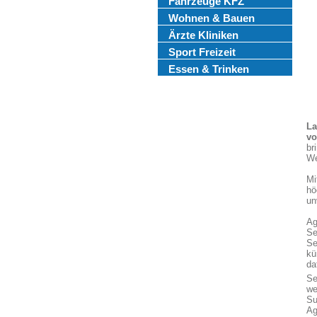
Fahrzeuge KFZ
Wohnen & Bauen
Ärzte Kliniken
Sport Freizeit
Essen & Trinken
La
vo
br
We
Mi
hö
un
Ag
Se
Se
kü
da
Se
we
Su
Ag