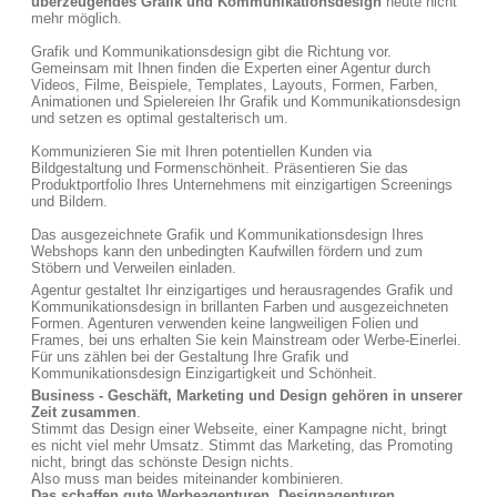
überzeugendes Grafik und Kommunikationsdesign
heute nicht
mehr möglich.
Grafik und Kommunikationsdesign gibt die Richtung vor.
Gemeinsam mit Ihnen finden die Experten einer Agentur durch
Videos, Filme, Beispiele, Templates, Layouts, Formen, Farben,
Animationen und Spielereien Ihr Grafik und Kommunikationsdesign
und setzen es optimal gestalterisch um.
Kommunizieren Sie mit Ihren potentiellen Kunden via
Bildgestaltung und Formenschönheit. Präsentieren Sie das
Produktportfolio Ihres Unternehmens mit einzigartigen Screenings
und Bildern.
Das ausgezeichnete Grafik und Kommunikationsdesign Ihres
Webshops kann den unbedingten Kaufwillen fördern und zum
Stöbern und Verweilen einladen.
Agentur gestaltet Ihr einzigartiges und herausragendes Grafik und
Kommunikationsdesign in brillanten Farben und ausgezeichneten
Formen. Agenturen verwenden keine langweiligen Folien und
Frames, bei uns erhalten Sie kein Mainstream oder Werbe-Einerlei.
Für uns zählen bei der Gestaltung Ihre Grafik und
Kommunikationsdesign Einzigartigkeit und Schönheit.
Business - Geschäft, Marketing und Design gehören in unserer
Zeit zusammen
.
Stimmt das Design einer Webseite, einer Kampagne nicht, bringt
es nicht viel mehr Umsatz. Stimmt das Marketing, das Promoting
nicht, bringt das schönste Design nichts.
Also muss man beides miteinander kombinieren.
Das schaffen gute Werbeagenturen, Designagenturen