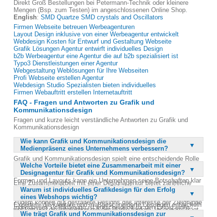
Direkt Groß Bestellungen bei Petermann-Technik oder kleinere
Mengen (Bsp. zum Testen) im angeschlossenen Online Shop.
English
:
SMD Quartze SMD crystals and Oscillators
Firmen Webseite betreuen Werbeagenturen
Layout Design inklusive von einer Werbeagentur entwickelt
Webdesign Kosten für Entwurf und Gestaltung Webseite
Grafik Lösungen Agentur entwirft individuelles Design
b2b Werbeagentur eine Agentur die auf b2b spezialisiert ist
Typo3 Dienstleistungen einer Agentur
Webgestaltung Weblösungen für Ihre Webseiten
Profi Webseite erstellen Agentur
Webdesign Studio Spezialisten bieten individuelles
Firmen Webauftritt erstellen Internetauftritt
FAQ - Fragen und Antworten zu Grafik und
Kommunikationsdesign
Fragen und kurze leicht verständliche Antworten zu Grafik und
Kommunikationsdesign
Wie kann Grafik und Kommunikationsdesign die
Medienpräsenz eines Unternehmens verbessern?
Grafik und Kommunikationsdesign spielt eine entscheidende Rolle
Welche Vorteile bietet eine Zusammenarbeit mit einer
bei der Verbesserung der Medienpräsenz eines Unternehmens.
Designagentur für Grafik und Kommunikationsdesign?
Durch den gezielten Einsatz von visuellen Elementen wie Farben,
Formen und Layouts kann ein Unternehmen seine Botschaften klar
Eine Zusammenarbeit mit einer Designagentur bietet zahlreiche
und ansprechend kommunizieren. Dies führt zu einer stärkeren
Warum ist individuelles Grafikdesign für den Erfolg
Vorteile für Unternehmen, die ihr Grafik und Kommunikationsdesign
Markenwahrnehmung und einem höheren Wiedererkennungswert.
eines Webshops wichtig?
optimieren möchten. Designagenturen verfügen über erfahrene
Zudem können gut gestaltete Designs das Interesse der Zielgruppe
Experten, die kreative und maßgeschneiderte Lösungen entwickeln
Individuelles Grafikdesign ist entscheidend für den Erfolg eines
wecken und die Interaktion mit der Marke fördern. Insgesamt trägt
können. Sie bieten ein breites Leistungsspektrum, das alle
Wie trägt Grafik und Kommunikationsdesign zur
Webshops, da es die Benutzererfahrung maßgeblich beeinflusst.
ein durchdachtes Grafikdesign dazu bei, dass ein Unternehmen in