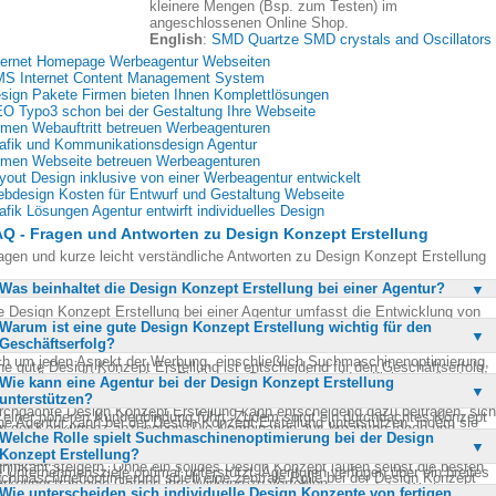
kleinere Mengen (Bsp. zum Testen) im
angeschlossenen Online Shop.
English
:
SMD Quartze SMD crystals and Oscillators
ternet Homepage Werbeagentur Webseiten
S Internet Content Management System
sign Pakete Firmen bieten Ihnen Komplettlösungen
O Typo3 schon bei der Gestaltung Ihre Webseite
rmen Webauftritt betreuen Werbeagenturen
afik und Kommunikationsdesign Agentur
rmen Webseite betreuen Werbeagenturen
yout Design inklusive von einer Werbeagentur entwickelt
bdesign Kosten für Entwurf und Gestaltung Webseite
afik Lösungen Agentur entwirft individuelles Design
Q - Fragen und Antworten zu Design Konzept Erstellung
agen und kurze leicht verständliche Antworten zu Design Konzept Erstellung
Was beinhaltet die Design Konzept Erstellung bei einer Agentur?
e Design Konzept Erstellung bei einer Agentur umfasst die Entwicklung von
Warum ist eine gute Design Konzept Erstellung wichtig für den
ßgeschneiderten Ideen und Visionen, die auf die Corporate Identity und das
Geschäftserfolg?
rporate Design eines Unternehmens abgestimmt sind. Agenturen kümmern
ch um jeden Aspekt der Werbung, einschließlich Suchmaschinenoptimierung,
ne gute Design Konzept Erstellung ist entscheidend für den Geschäftserfolg,
intmedien und Werbemittel. Ziel ist es, Potenziale zu identifizieren, die den
Wie kann eine Agentur bei der Design Konzept Erstellung
 sie die Grundlage für alle Marketing- und Werbemaßnahmen bildet. Ein
rkteintritt eines Unternehmens beschleunigen und sichern. Eine gut
unterstützen?
immiges Design vermittelt Professionalität und stärkt die Markenidentität, was
rchdachte Design Konzept Erstellung kann entscheidend dazu beitragen, sich
 einer höheren Kundenbindung führt. Zudem sorgt ein durchdachtes Konzept
ne Agentur kann bei der Design Konzept Erstellung unterstützen, indem sie
n der Konkurrenz abzuheben. Die Kombination aus kreativen Ideen und
für, dass alle Kommunikationskanäle harmonisch aufeinander abgestimmt
Welche Rolle spielt Suchmaschinenoptimierung bei der Design
fassende Beratungsleistungen und kreative Lösungen anbietet. Sie analysier
währtem Wissen ermöglicht es, innovative und effektive Designs zu
nd. Dies erhöht die Effizienz der Marketingmaßnahmen und kann den Umsatz
Konzept Erstellung?
e bestehenden Markenwerte und entwickelt darauf basierend ein Konzept, das
twickeln.
gnifikant steigern. Ohne ein solides Design Konzept laufen selbst die besten
e Unternehmensziele optimal unterstützt. Agenturen verfügen über ein breites
chmaschinenoptimierung spielt eine zentrale Rolle bei der Design Konzept
rketingstrategien Gefahr, ihre Wirkung zu verfehlen.
istungsspektrum und können alle Aspekte des Designs und der Werbung
Wie unterscheiden sich individuelle Design Konzepte von fertigen
stellung, da sie die Sichtbarkeit einer Webseite in Suchmaschinen erheblich