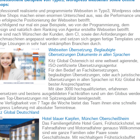
ops:
ofessionell realisierte und programmierte Webseiten in Typo3, Wordpress ode
line Shops machen einen enormen Unterschied aus, was die Performance un
e erfolgreiche Positionierung der Webseiten betrifft.
chfolgend nur mal ein paar Beispiele, wo von der Programmierung, dem
sign und natürlich dem Ranking von Agentur erstellte Webseiten betrifft.
le sind nach Wünschen der Kunden, dem CI, sowie den Anforderungen der
chmaschinen angepasst worden und setzen sich gegen fertige Templates un
rtige Lösungen in sehr hart umkämpften Branchen durch.
Webseiten Übersetzung, Beglaubigte
Übersetzungen Dokumente in allen Sprachen
Kitz Global Österreich ist eine weltweit agierende,
ISO-zertifizierte Übersetzungsagentur.
Für den Bedarf an Fachübersetzungen,
beglaubigten Übersetzungen, oder auch juristisch
Übersetzungen in allen Sprachen ist Kitz Global ih
bester Ansprechpartner.
Mit über 3000 hochqualifizierten, erfahrenen
ersetzern und bestens ausgebildeten Fachkräften rund um den Globus werde
nen Top-Übersetzungen mit Spitzenqualität bereitgestellt.
ne Verfügbarkeit von 7 Tage die Woche bietet das Team ihnen eine schnelle
press Lieferung mit absoluter Termintreue.
tz Global Deutschland
Hotel blauer Karpfen, München Oberscheißheim
Das Familiengeführte Hotel Garni, Frühstückshotel, w
Fahrradfahrer und Motorradfahrer genauso Willkomme
sind wie ganze Familien oder Paare sowie
Geschäftsleute. Mit reichhaltigem Frühstücksbuffet