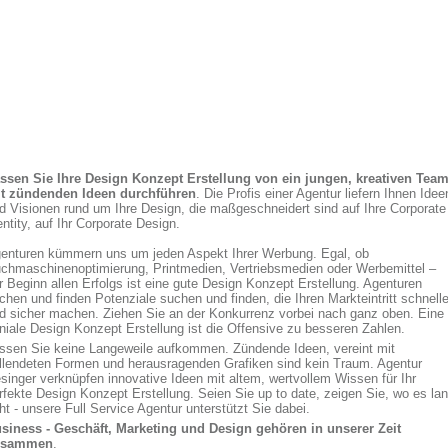
ssen Sie Ihre Design Konzept Erstellung von ein jungen, kreativen Tea
t zündenden Ideen durchführen
. Die Profis einer Agentur liefern Ihnen Idee
d Visionen rund um Ihre Design, die maßgeschneidert sind auf Ihre Corporate
entity, auf Ihr Corporate Design.
enturen kümmern uns um jeden Aspekt Ihrer Werbung. Egal, ob
chmaschinenoptimierung, Printmedien, Vertriebsmedien oder Werbemittel –
r Beginn allen Erfolgs ist eine gute Design Konzept Erstellung. Agenturen
chen und finden Potenziale suchen und finden, die Ihren Markteintritt schnelle
d sicher machen. Ziehen Sie an der Konkurrenz vorbei nach ganz oben. Eine
niale Design Konzept Erstellung ist die Offensive zu besseren Zahlen.
ssen Sie keine Langeweile aufkommen. Zündende Ideen, vereint mit
llendeten Formen und herausragenden Grafiken sind kein Traum. Agentur
singer verknüpfen innovative Ideen mit altem, wertvollem Wissen für Ihr
rfekte Design Konzept Erstellung. Seien Sie up to date, zeigen Sie, wo es la
ht - unsere Full Service Agentur unterstützt Sie dabei.
siness - Geschäft, Marketing und Design gehören in unserer Zeit
usammen
.