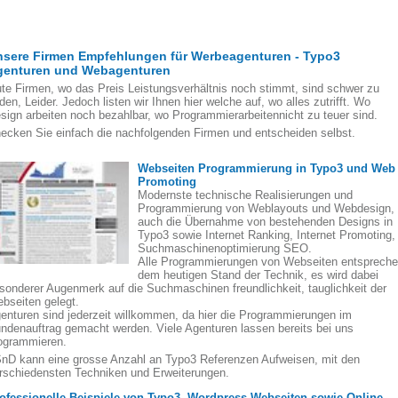
nsere Firmen Empfehlungen für Werbeagenturen - Typo3
genturen und Webagenturen
te Firmen, wo das Preis Leistungsverhältnis noch stimmt, sind schwer zu
nden, Leider. Jedoch listen wir Ihnen hier welche auf, wo alles zutrifft. Wo
sign arbeiten noch bezahlbar, wo Programmierarbeitennicht zu teuer sind.
ecken Sie einfach die nachfolgenden Firmen und entscheiden selbst.
Webseiten Programmierung in Typo3 und Web
Promoting
Modernste technische Realisierungen und
Programmierung von Weblayouts und Webdesign,
auch die Übernahme von bestehenden Designs in
Typo3 sowie Internet Ranking, Internet Promoting,
Suchmaschinenoptimierung SEO.
Alle Programmierungen von Webseiten entsprech
dem heutigen Stand der Technik, es wird dabei
sonderer Augenmerk auf die Suchmaschinen freundlichkeit, tauglichkeit der
bseiten gelegt.
enturen sind jederzeit willkommen, da hier die Programmierungen im
ndenauftrag gemacht werden. Viele Agenturen lassen bereits bei uns
ogrammieren.
nD kann eine grosse Anzahl an Typo3 Referenzen Aufweisen, mit den
rschiedensten Techniken und Erweiterungen.
ofessionelle Beispiele von Typo3, Wordpress Webseiten sowie Online