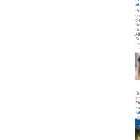
Sh
Pr
on
di
Na
De
Al
Su
fe
Üb
ih
Ei
Ex
Ki