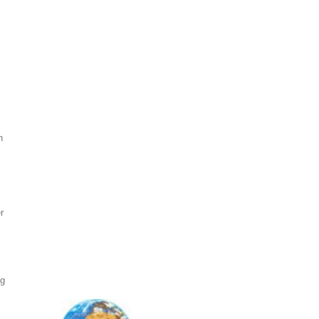
m
n
r
ng