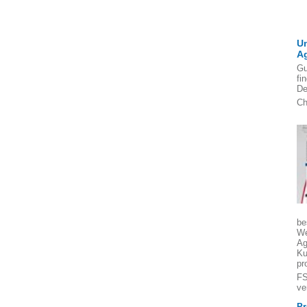
U
A
Gu
fi
De
Ch
be
We
Ag
Ku
pr
FS
ve
Pr