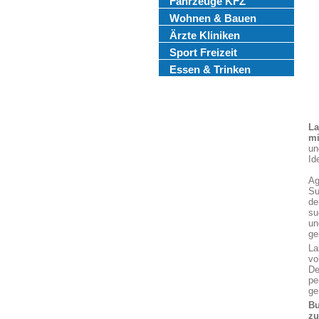
Fahrzeuge KFZ
Wohnen & Bauen
Ärzte Kliniken
Sport Freizeit
Essen & Trinken
La
mi
un
Id
Ag
Su
de
su
un
ge
La
vo
De
pe
ge
Bu
z