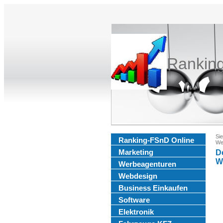
Rankin
Sie
Ranking-FSnD Online
We
Marketing
D
W
Werbeagenturen
Webdesign
Business Einkaufen
Software
Elektronik