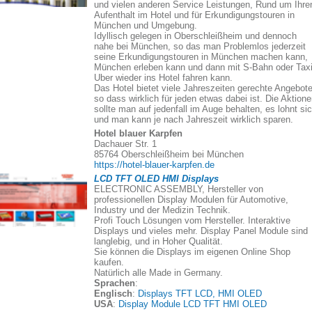
und vielen anderen Service Leistungen, Rund um Ihre
Aufenthalt im Hotel und für Erkundigungstouren in
München und Umgebung.
Idyllisch gelegen in Oberschleißheim und dennoch
nahe bei München, so das man Problemlos jederzeit
seine Erkundigungstouren in München machen kann,
München erleben kann und dann mit S-Bahn oder Taxi
Uber wieder ins Hotel fahren kann.
Das Hotel bietet viele Jahreszeiten gerechte Angebote
so dass wirklich für jeden etwas dabei ist. Die Aktion
sollte man auf jedenfall im Auge behalten, es lohnt si
und man kann je nach Jahreszeit wirklich sparen.
Hotel blauer Karpfen
Dachauer Str. 1
85764 Oberschleißheim bei München
https://hotel-blauer-karpfen.de
LCD TFT OLED HMI Displays
ELECTRONIC ASSEMBLY, Hersteller von
professionellen Display Modulen für Automotive,
Industry und der Medizin Technik.
Profi Touch Lösungen vom Hersteller. Interaktive
Displays und vieles mehr. Display Panel Module sind
langlebig, und in Hoher Qualität.
Sie können die Displays im eigenen Online Shop
kaufen.
Natürlich alle Made in Germany.
Sprachen
:
Englisch
:
Displays TFT LCD, HMI OLED
USA
:
Display Module LCD TFT HMI OLED