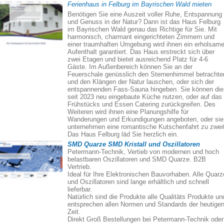
Ferienhaus in Felburg im Bayrischen Wald mieten
Benötigen Sie eine Auszeit voller Ruhe, Entspannung
und Genuss in der Natur? Dann ist das Haus Felburg
im Bayrischen Wald genau das Richtige für Sie. Mit
harmonisch, charmant eingerichteten Zimmern und
einer traumhaften Umgebung wird ihnen ein erholsame
Aufenthalt garantiert. Das Haus erstreckt sich über
zwei Etagen und bietet ausreichend Platz für 4-6
Gäste. Im Außenbereich können Sie an der
Feuerschale genüsslich den Sternenhimmel betrachte
und den Klängen der Natur lauschen, oder sich der
entspannenden Fass-Sauna hingeben. Sie können die
seit 2023 neu eingebaute Küche nutzen, oder auf das
Frühstücks und Essen Catering zurückgreifen. Des
Weiteren wird ihnen eine Planungshilfe für
Wanderungen und Erkundigungen angeboten, oder sie
unternehmen eine romantische Kutschenfahrt zu zweit
Das Haus Felburg läd Sie herzlich ein.
SMD Quarze SMD Kristall und Oszillatoren
Petermann-Technik, Vertieb von modernen und hoch
belastbaren Oszillatoren und SMD Quarze. B2B
Vertrieb.
Ideal für Ihre Elektronischen Bauvorhaben. Alle Quarz
und Oszillatoren sind lange erhältlich und schnell
lieferbar.
Natürlich sind die Produkte alle Qualitäts Produkte un
entsprechen allen Normen und Standards der heutige
Zeit.
Direkt Groß Bestellungen bei Petermann-Technik oder