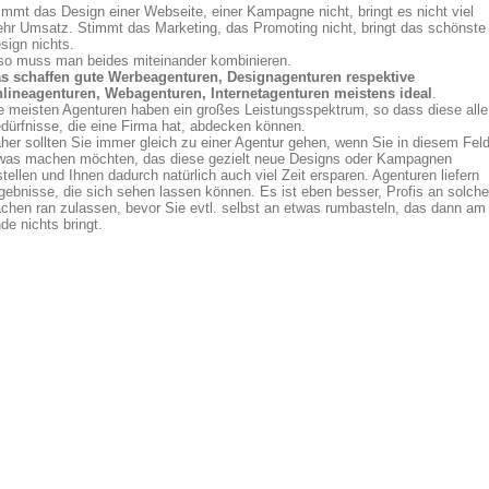
immt das Design einer Webseite, einer Kampagne nicht, bringt es nicht viel
hr Umsatz. Stimmt das Marketing, das Promoting nicht, bringt das schönste
sign nichts.
so muss man beides miteinander kombinieren.
s schaffen gute Werbeagenturen, Designagenturen respektive
lineagenturen, Webagenturen, Internetagenturen meistens ideal
.
e meisten Agenturen haben ein großes Leistungsspektrum, so dass diese alle
dürfnisse, die eine Firma hat, abdecken können.
her sollten Sie immer gleich zu einer Agentur gehen, wenn Sie in diesem Fel
was machen möchten, das diese gezielt neue Designs oder Kampagnen
stellen und Ihnen dadurch natürlich auch viel Zeit ersparen. Agenturen liefern
gebnisse, die sich sehen lassen können. Es ist eben besser, Profis an solche
chen ran zulassen, bevor Sie evtl. selbst an etwas rumbasteln, das dann am
de nichts bringt.