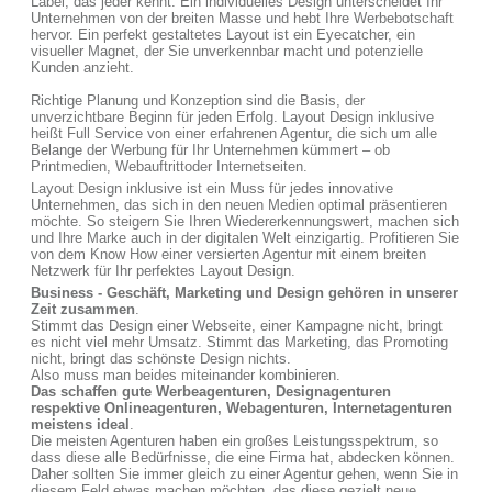
Label, das jeder kennt. Ein individuelles Design unterscheidet Ihr
Unternehmen von der breiten Masse und hebt Ihre Werbebotschaft
hervor. Ein perfekt gestaltetes Layout ist ein Eyecatcher, ein
visueller Magnet, der Sie unverkennbar macht und potenzielle
Kunden anzieht.
Richtige Planung und Konzeption sind die Basis, der
unverzichtbare Beginn für jeden Erfolg. Layout Design inklusive
heißt Full Service von einer erfahrenen Agentur, die sich um alle
Belange der Werbung für Ihr Unternehmen kümmert – ob
Printmedien, Webauftrittoder Internetseiten.
Layout Design inklusive ist ein Muss für jedes innovative
Unternehmen, das sich in den neuen Medien optimal präsentieren
möchte. So steigern Sie Ihren Wiedererkennungswert, machen sich
und Ihre Marke auch in der digitalen Welt einzigartig. Profitieren Sie
von dem Know How einer versierten Agentur mit einem breiten
Netzwerk für Ihr perfektes Layout Design.
Business - Geschäft, Marketing und Design gehören in unserer
Zeit zusammen
.
Stimmt das Design einer Webseite, einer Kampagne nicht, bringt
es nicht viel mehr Umsatz. Stimmt das Marketing, das Promoting
nicht, bringt das schönste Design nichts.
Also muss man beides miteinander kombinieren.
Das schaffen gute Werbeagenturen, Designagenturen
respektive Onlineagenturen, Webagenturen, Internetagenturen
meistens ideal
.
Die meisten Agenturen haben ein großes Leistungsspektrum, so
dass diese alle Bedürfnisse, die eine Firma hat, abdecken können.
Daher sollten Sie immer gleich zu einer Agentur gehen, wenn Sie in
diesem Feld etwas machen möchten, das diese gezielt neue