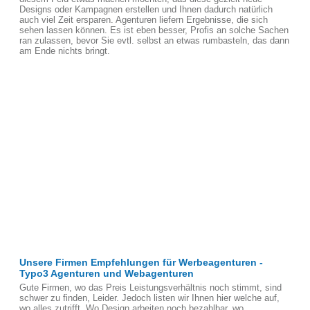
Designs oder Kampagnen erstellen und Ihnen dadurch natürlich
auch viel Zeit ersparen. Agenturen liefern Ergebnisse, die sich
sehen lassen können. Es ist eben besser, Profis an solche Sachen
ran zulassen, bevor Sie evtl. selbst an etwas rumbasteln, das dann
am Ende nichts bringt.
Unsere Firmen Empfehlungen für Werbeagenturen -
Typo3 Agenturen und Webagenturen
Gute Firmen, wo das Preis Leistungsverhältnis noch stimmt, sind
schwer zu finden, Leider. Jedoch listen wir Ihnen hier welche auf,
wo alles zutrifft. Wo Design arbeiten noch bezahlbar, wo