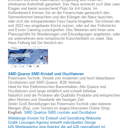
erholsamer Aufenthalt garantiert. Das Haus erstreckt sich über zwei
Etagen und bietet ausreichend Platz für 4-6 Gäste. Im
Außenbereich können Sie an der Feuerschale genüsslich den
Sternenhimmel betrachten und den Klängen der Natur lauschen,
oder sich der entspannenden Fass-Sauna hingeben. Sie können die
seit 2023 neu eingebaute Küche nutzen, oder auf das Frühstücks
und Essen Catering zurückgreifen. Des Weiteren wird ihnen eine
Planungshilfe für Wanderungen und Erkundigungen angeboten, oder
sie unternehmen eine romantische Kutschenfahrt zu zweit. Das
Haus Felburg läd Sie herzlich ein.
SMD Quarze SMD Kristall und Oszillatoren
Petermann-Technik, Vertieb von modernen und hoch belastbaren
Oszillatoren und SMD Quarze. B2B Vertrieb.
Ideal für Ihre Elektronischen Bauvorhaben. Alle Quarze und
Oszillatoren sind lange erhältlich und schnell lieferbar.
Natürlich sind die Produkte alle Qualitäts Produkte und entsprechen
allen Normen und Standards der heutigen Zeit.
Direkt Groß Bestellungen bei Petermann-Technik oder kleinere
Mengen (Bsp. zum Testen) im angeschlossenen Online Shop.
English
:
SMD Quartze SMD crystals and Oscillators
Webdesign Kosten für Entwurf und Gestaltung Webseite
Grafik Lösungen Agentur entwirft individuelles Design
b2b Werbeagentur eine Agentur die auf b2b spezialisiert ist