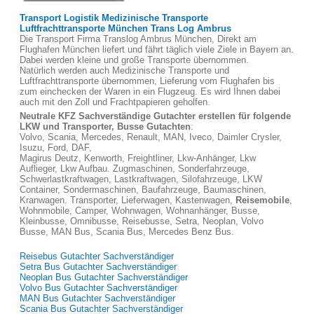
Transport Logistik Medizinische Transporte
Luftfrachttransporte München Trans Log Ambrus
Die Transport Firma Translog Ambrus München, Direkt am
Flughafen München liefert und fährt täglich viele Ziele in Bayern an.
Dabei werden kleine und große Transporte übernommen.
Natürlich werden auch Medizinische Transporte und
Luftfrachttransporte übernommen, Lieferung vom Flughafen bis
zum einchecken der Waren in ein Flugzeug. Es wird Ihnen dabei
auch mit den Zoll und Frachtpapieren geholfen.
Neutrale KFZ Sachverständige Gutachter erstellen für folgende
LKW und Transporter, Busse Gutachten
:
Volvo, Scania, Mercedes, Renault, MAN, Iveco, Daimler Crysler,
Isuzu, Ford, DAF,
Magirus Deutz, Kenworth, Freightliner, Lkw-Anhänger, Lkw
Auflieger, Lkw Aufbau. Zugmaschinen, Sonderfahrzeuge,
Schwerlastkraftwagen, Lastkraftwagen, Silofahrzeuge, LKW
Container, Sondermaschinen, Baufahrzeuge, Baumaschinen,
Kranwagen. Transporter, Lieferwagen, Kastenwagen,
Reisemobile
,
Wohnmobile, Camper, Wohnwagen, Wohnanhänger, Busse,
Kleinbusse, Omnibusse, Reisebusse, Setra, Neoplan, Volvo
Busse, MAN Bus, Scania Bus, Mercedes Benz Bus.
Reisebus Gutachter Sachverständiger
Setra Bus Gutachter Sachverständiger
Neoplan Bus Gutachter Sachverständiger
Volvo Bus Gutachter Sachverständiger
MAN Bus Gutachter Sachverständiger
Scania Bus Gutachter Sachverständiger