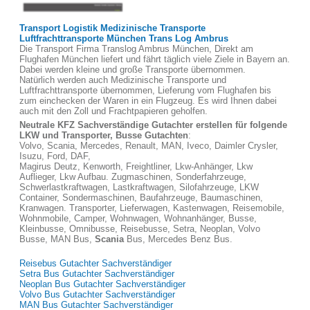
Transport Logistik Medizinische Transporte
Luftfrachttransporte München Trans Log Ambrus
Die Transport Firma Translog Ambrus München, Direkt am
Flughafen München liefert und fährt täglich viele Ziele in Bayern an.
Dabei werden kleine und große Transporte übernommen.
Natürlich werden auch Medizinische Transporte und
Luftfrachttransporte übernommen, Lieferung vom Flughafen bis
zum einchecken der Waren in ein Flugzeug. Es wird Ihnen dabei
auch mit den Zoll und Frachtpapieren geholfen.
Neutrale KFZ Sachverständige Gutachter erstellen für folgende
LKW und Transporter, Busse Gutachten
:
Volvo, Scania, Mercedes, Renault, MAN, Iveco, Daimler Crysler,
Isuzu, Ford, DAF,
Magirus Deutz, Kenworth, Freightliner, Lkw-Anhänger, Lkw
Auflieger, Lkw Aufbau. Zugmaschinen, Sonderfahrzeuge,
Schwerlastkraftwagen, Lastkraftwagen, Silofahrzeuge, LKW
Container, Sondermaschinen, Baufahrzeuge, Baumaschinen,
Kranwagen. Transporter, Lieferwagen, Kastenwagen, Reisemobile,
Wohnmobile, Camper, Wohnwagen, Wohnanhänger, Busse,
Kleinbusse, Omnibusse, Reisebusse, Setra, Neoplan, Volvo
Busse, MAN Bus,
Scania
Bus, Mercedes Benz Bus.
Reisebus Gutachter Sachverständiger
Setra Bus Gutachter Sachverständiger
Neoplan Bus Gutachter Sachverständiger
Volvo Bus Gutachter Sachverständiger
MAN Bus Gutachter Sachverständiger