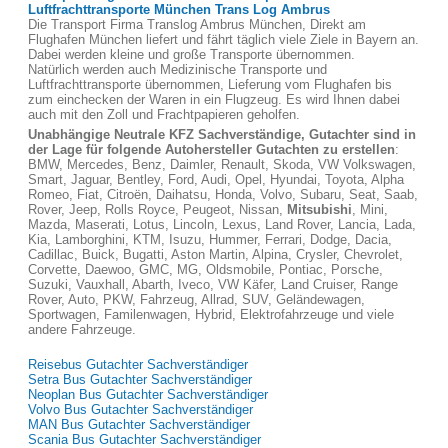
Luftfrachttransporte München Trans Log Ambrus
Die Transport Firma Translog Ambrus München, Direkt am
Flughafen München liefert und fährt täglich viele Ziele in Bayern an.
Dabei werden kleine und große Transporte übernommen.
Natürlich werden auch Medizinische Transporte und
Luftfrachttransporte übernommen, Lieferung vom Flughafen bis
zum einchecken der Waren in ein Flugzeug. Es wird Ihnen dabei
auch mit den Zoll und Frachtpapieren geholfen.
Unabhängige Neutrale KFZ Sachverständige, Gutachter sind in
der Lage für folgende Autohersteller Gutachten zu erstellen
:
BMW, Mercedes, Benz, Daimler, Renault, Skoda, VW Volkswagen,
Smart, Jaguar, Bentley, Ford, Audi, Opel, Hyundai, Toyota, Alpha
Romeo, Fiat, Citroën, Daihatsu, Honda, Volvo, Subaru, Seat, Saab,
Rover, Jeep, Rolls Royce, Peugeot, Nissan,
Mitsubishi
, Mini,
Mazda, Maserati, Lotus, Lincoln, Lexus, Land Rover, Lancia, Lada,
Kia, Lamborghini, KTM, Isuzu, Hummer, Ferrari, Dodge, Dacia,
Cadillac, Buick, Bugatti, Aston Martin, Alpina, Crysler, Chevrolet,
Corvette, Daewoo, GMC, MG, Oldsmobile, Pontiac, Porsche,
Suzuki, Vauxhall, Abarth, Iveco, VW Käfer, Land Cruiser, Range
Rover, Auto, PKW, Fahrzeug, Allrad, SUV, Geländewagen,
Sportwagen, Familenwagen, Hybrid, Elektrofahrzeuge und viele
andere Fahrzeuge.
Reisebus Gutachter Sachverständiger
Setra Bus Gutachter Sachverständiger
Neoplan Bus Gutachter Sachverständiger
Volvo Bus Gutachter Sachverständiger
MAN Bus Gutachter Sachverständiger
Scania Bus Gutachter Sachverständiger