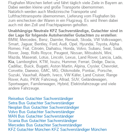
Flughafen München liefert und fährt täglich viele Ziele in Bayern an.
Dabei werden kleine und große Transporte übernommen.
Natürlich werden auch Medizinische Transporte und
Luftfrachttransporte übernommen, Lieferung vom Flughafen bis
zum einchecken der Waren in ein Flugzeug. Es wird Ihnen dabei
auch mit den Zoll und Frachtpapieren geholfen.
Unabhängige Neutrale KFZ Sachverständige, Gutachter sind in
der Lage für folgende Autohersteller Gutachten zu erstellen
:
BMW, Mercedes, Benz, Daimler, Renault, Skoda, VW Volkswagen,
Smart, Jaguar, Bentley, Ford, Audi, Opel, Hyundai, Toyota, Alpha
Romeo, Fiat, Citroën, Daihatsu, Honda, Volvo, Subaru, Seat, Saab,
Rover, Jeep, Rolls Royce, Peugeot, Nissan, Mitsubishi, Mini,
Mazda, Maserati, Lotus, Lincoln, Lexus, Land Rover, Lancia, Lada,
Kia
, Lamborghini, KTM, Isuzu, Hummer, Ferrari, Dodge, Dacia,
Cadillac, Buick, Bugatti, Aston Martin, Alpina, Crysler, Chevrolet,
Corvette, Daewoo, GMC, MG, Oldsmobile, Pontiac, Porsche,
Suzuki, Vauxhall, Abarth, Iveco, VW Käfer, Land Cruiser, Range
Rover, Auto, PKW, Fahrzeug, Allrad, SUV, Geländewagen,
Sportwagen, Familenwagen, Hybrid, Elektrofahrzeuge und viele
andere Fahrzeuge.
Reisebus Gutachter Sachverständiger
Setra Bus Gutachter Sachverständiger
Neoplan Bus Gutachter Sachverständiger
Volvo Bus Gutachter Sachverständiger
MAN Bus Gutachter Sachverständiger
Scania Bus Gutachter Sachverständiger
Mercedes Bus Gutachter Sachverständiger
KFZ Gutachter München KFZ Sachverständiger München