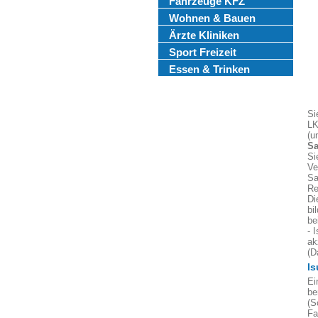
Fahrzeuge KFZ
Wohnen & Bauen
Ärzte Kliniken
Sport Freizeit
Essen & Trinken
Si
LK
(u
Sa
Si
Ve
Sa
Re
Di
bi
be
- 
ak
(D
Is
Ei
be
(S
Fa