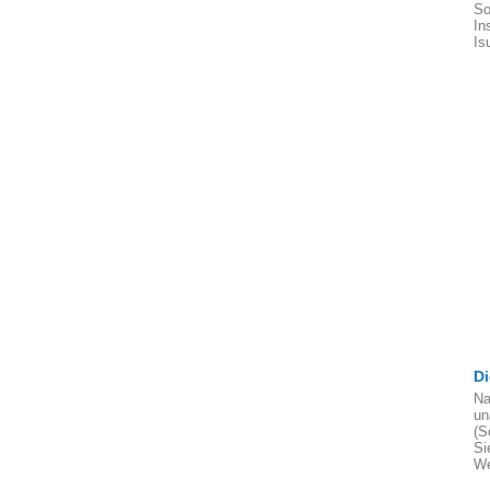
So
In
Is
D
Na
un
(S
Si
We