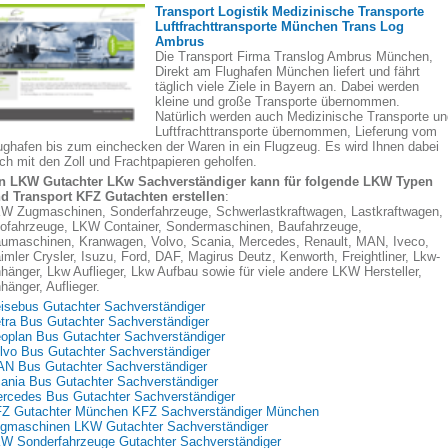
Transport Logistik Medizinische Transporte
Luftfrachttransporte München Trans Log
Ambrus
Die Transport Firma Translog Ambrus München,
Direkt am Flughafen München liefert und fährt
täglich viele Ziele in Bayern an. Dabei werden
kleine und große Transporte übernommen.
Natürlich werden auch Medizinische Transporte un
Luftfrachttransporte übernommen, Lieferung vom
ughafen bis zum einchecken der Waren in ein Flugzeug. Es wird Ihnen dabei
ch mit den Zoll und Frachtpapieren geholfen.
n LKW Gutachter LKw Sachverständiger kann für folgende LKW Typen
d Transport KFZ Gutachten erstellen
:
W Zugmaschinen, Sonderfahrzeuge, Schwerlastkraftwagen, Lastkraftwagen,
lofahrzeuge, LKW Container, Sondermaschinen, Baufahrzeuge,
umaschinen, Kranwagen, Volvo, Scania, Mercedes, Renault, MAN, Iveco,
imler Crysler, Isuzu, Ford, DAF, Magirus Deutz, Kenworth, Freightliner, Lkw-
hänger, Lkw Auflieger, Lkw Aufbau sowie für viele andere LKW Hersteller,
hänger, Auflieger.
isebus Gutachter Sachverständiger
tra Bus Gutachter Sachverständiger
oplan Bus Gutachter Sachverständiger
lvo Bus Gutachter Sachverständiger
N Bus Gutachter Sachverständiger
ania Bus Gutachter Sachverständiger
rcedes Bus Gutachter Sachverständiger
Z Gutachter München KFZ Sachverständiger München
gmaschinen LKW Gutachter Sachverständiger
W Sonderfahrzeuge Gutachter Sachverständiger