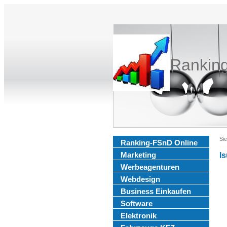
Rankin
Sie
Ranking-FSnD Online
Marketing
I
Werbeagenturen
Webdesign
Business Einkaufen
Software
Elektronik