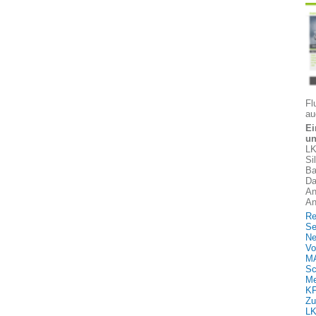
Fl
au
Ei
un
LK
Si
Ba
Da
An
An
Re
Se
Ne
Vo
MA
Sc
Me
KF
Zu
LK