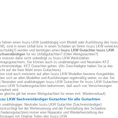
e fahren einen Isuzu LKW (unabhängig vom Modell oder Ausführung des Isuz
W), sind in einen Unfall bzw. in einen Schaden an Ihrem Isuzu LKW verwickel
nschuldig?) worden und benötigen einen
Isuzu LKW
Gutachter Isuzu LKW
chverständigen
für ein Unfallgutachten? (Oder Wertgutachten?).
e müssen dafür nicht unbedingt zu Isuzu LKW Werkstätten
rtragsgutachtern, Sie können auch zu unabhängigen und Neutralen KFZ
chverständige, KFZ Gutachter gehen. (Als Geschädigter haben Sie ja das
cht auf die freie Wahl eines Gutachters).
ese sind auch meistens auf allen Isuzu LKW Modellen bestens Ausgebildet,
lden sich an allen Modellen und Ausführungen regelmäßig weiter, so das Sie
i Neutralen und unabhängigen Isuzu LKW Gutachter Ihr Isuzu LKW Gutachte
Isuzu LKW Schadensgutachten bekommen, daß auch von Versicherungen
zeptiert wird.
as gleiche gilt bei einem Wertgutachten für einen evtl. Wiederverkauf).
uzu LKW Sachverständiger Gutachter für alle Gutachten
n unabhängiger, Neutraler Isuzu LKW Gutachter (Sachverständiger)
rücksichtigt bei der Werteruierung und der Feststellung des Schadens
chadensgutachten) immer eine Reparatur und Wiederherstellung des
hrzeuges mit Original Teilen des Isuzu LKW.