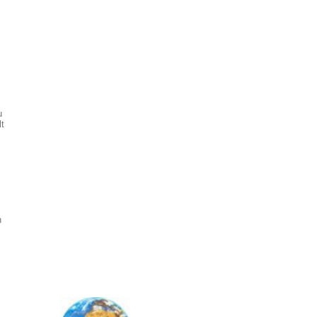
u
t
n