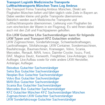
Transport Logistik Medizinische Transporte
Luftfrachttransporte München Trans Log Ambrus
Die Transport Firma Translog Ambrus München, Direkt am
Flughafen München liefert und fährt täglich viele Ziele in Bayern an.
Dabei werden kleine und große Transporte übernommen.
Natürlich werden auch Medizinische Transporte und
Luftfrachttransporte übernommen, Lieferung vom Flughafen bis
zum einchecken der Waren in ein Flugzeug. Es wird Ihnen dabei
auch mit den Zoll und Frachtpapieren geholfen.
Ein LKW Gutachter LKw Sachverständiger kann für folgende
LKW Typen und Transport KFZ Gutachten erstellen
:
LKW Zugmaschinen, Sonderfahrzeuge, Schwerlastkraftwagen,
Lastkraftwagen, Silofahrzeuge, LKW Container, Sondermaschinen,
Baufahrzeuge, Baumaschinen, Kranwagen, Volvo, Scania,
Mercedes, Renault, MAN, Iveco, Daimler Crysler, Isuzu, Ford,
DAF, Magirus Deutz, Kenworth, Freightliner, Lkw-Anhänger, Lkw
Auflieger, Lkw Aufbau sowie für viele andere LKW Hersteller,
Anhänger, Auflieger.
Reisebus Gutachter Sachverständiger
Setra Bus Gutachter Sachverständiger
Neoplan Bus Gutachter Sachverständiger
Volvo Bus Gutachter Sachverständiger
MAN Bus Gutachter Sachverständiger
Scania Bus Gutachter Sachverständiger
Mercedes Bus Gutachter Sachverständiger
KFZ Gutachter München KFZ Sachverständiger München
Zugmaschinen LKW Gutachter Sachverständiger
LKW Sonderfahrzeuge Gutachter Sachverständiger