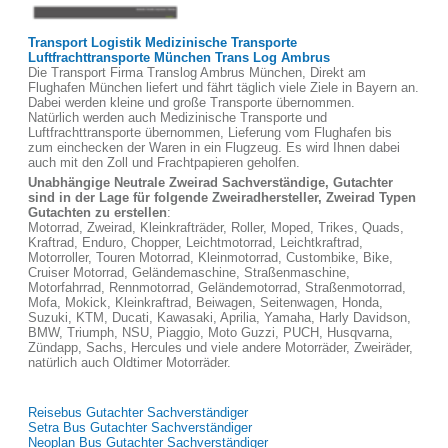
Transport Logistik Medizinische Transporte
Luftfrachttransporte München Trans Log Ambrus
Die Transport Firma Translog Ambrus München, Direkt am
Flughafen München liefert und fährt täglich viele Ziele in Bayern an.
Dabei werden kleine und große Transporte übernommen.
Natürlich werden auch Medizinische Transporte und
Luftfrachttransporte übernommen, Lieferung vom Flughafen bis
zum einchecken der Waren in ein Flugzeug. Es wird Ihnen dabei
auch mit den Zoll und Frachtpapieren geholfen.
Unabhängige Neutrale Zweirad Sachverständige, Gutachter
sind in der Lage für folgende Zweiradhersteller, Zweirad Typen
Gutachten zu erstellen
:
Motorrad, Zweirad, Kleinkrafträder, Roller, Moped, Trikes, Quads,
Kraftrad, Enduro, Chopper, Leichtmotorrad, Leichtkraftrad,
Motorroller, Touren Motorrad, Kleinmotorrad, Custombike, Bike,
Cruiser Motorrad, Geländemaschine, Straßenmaschine,
Motorfahrrad, Rennmotorrad, Geländemotorrad, Straßenmotorrad,
Mofa, Mokick, Kleinkraftrad, Beiwagen, Seitenwagen, Honda,
Suzuki, KTM, Ducati, Kawasaki, Aprilia, Yamaha, Harly Davidson,
BMW, Triumph, NSU, Piaggio, Moto Guzzi, PUCH, Husqvarna,
Zündapp, Sachs, Hercules und viele andere Motorräder, Zweiräder,
natürlich auch Oldtimer Motorräder.
Reisebus Gutachter Sachverständiger
Setra Bus Gutachter Sachverständiger
Neoplan Bus Gutachter Sachverständiger