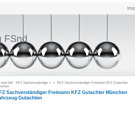
Imp
g FSnd
 sind hier :
KFZ Sachverständige
>
KFZ Sachverständiger Freimann KFZ Gutachter
nchen
FZ Sachverständiger Freimann KFZ Gutachter München
ahrzeug Gutachten