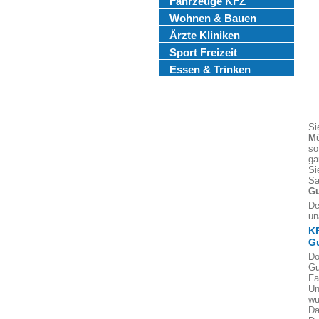
Fahrzeuge KFZ
Wohnen & Bauen
Ärzte Kliniken
Sport Freizeit
Essen & Trinken
Si
Mü
so
ga
Si
Sa
Gu
De
un
K
G
Do
Gu
Fa
Un
wu
Da