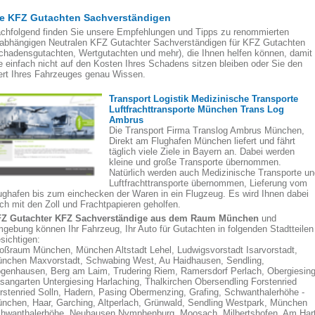
ie KFZ Gutachten Sachverständigen
chfolgend finden Sie unsere Empfehlungen und Tipps zu renommierten
abhängigen Neutralen KFZ Gutachter Sachverständigen für KFZ Gutachten
chadensgutachten, Wertgutachten und mehr), die Ihnen helfen können, damit
e einfach nicht auf den Kosten Ihres Schadens sitzen bleiben oder Sie den
rt Ihres Fahrzeuges genau Wissen.
Transport Logistik Medizinische Transporte
Luftfrachttransporte München Trans Log
Ambrus
Die Transport Firma Translog Ambrus München,
Direkt am Flughafen München liefert und fährt
täglich viele Ziele in Bayern an. Dabei werden
kleine und große Transporte übernommen.
Natürlich werden auch Medizinische Transporte un
Luftfrachttransporte übernommen, Lieferung vom
ughafen bis zum einchecken der Waren in ein Flugzeug. Es wird Ihnen dabei
ch mit den Zoll und Frachtpapieren geholfen.
Z Gutachter KFZ Sachverständige aus dem Raum München
und
gebung können Ihr Fahrzeug, Ihr Auto für Gutachten in folgenden Stadtteilen
sichtigen:
oßraum München, München Altstadt Lehel, Ludwigsvorstadt Isarvorstadt,
nchen Maxvorstadt, Schwabing West, Au Haidhausen, Sendling,
genhausen, Berg am Laim, Trudering Riem, Ramersdorf Perlach, Obergiesin
sangarten Untergiesing Harlaching, Thalkirchen Obersendling Forstenried
rstenried Solln, Hadern, Pasing Obermenzing, Grafing, Schwanthalerhöhe -
nchen, Haar, Garching, Altperlach, Grünwald, Sendling Westpark, München
hwanthalerhöhe, Neuhausen Nymphenburg, Moosach, Milbertshofen, Am Hart