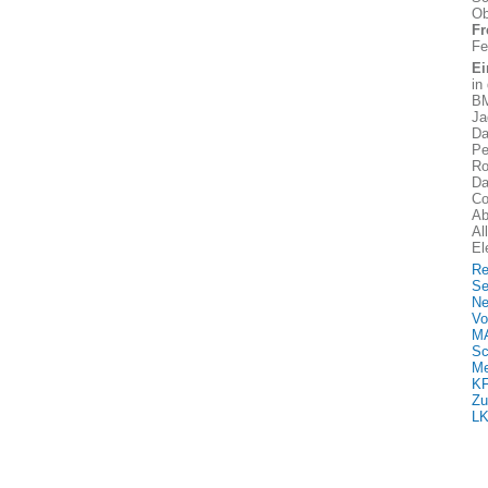
Ob
Fr
Fe
Ei
in
BM
Ja
Da
Pe
Ro
Da
Co
Ab
Al
El
Re
Se
Ne
Vo
MA
Sc
Me
KF
Zu
LK