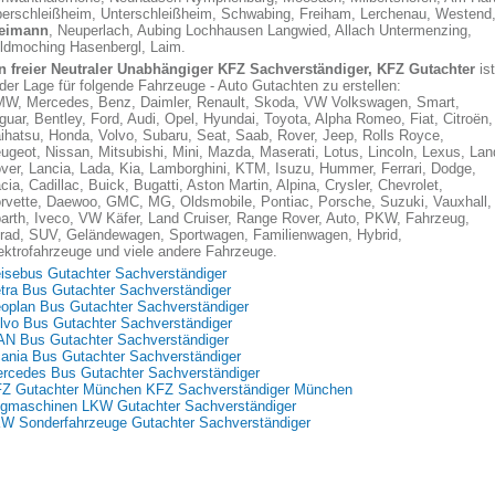
erschleißheim, Unterschleißheim, Schwabing, Freiham, Lerchenau, Westend
eimann
, Neuperlach, Aubing Lochhausen Langwied, Allach Untermenzing,
ldmoching Hasenbergl, Laim.
n freier Neutraler Unabhängiger KFZ Sachverständiger, KFZ Gutachter
ist
 der Lage für folgende Fahrzeuge - Auto Gutachten zu erstellen:
W, Mercedes, Benz, Daimler, Renault, Skoda, VW Volkswagen, Smart,
guar, Bentley, Ford, Audi, Opel, Hyundai, Toyota, Alpha Romeo, Fiat, Citroën,
ihatsu, Honda, Volvo, Subaru, Seat, Saab, Rover, Jeep, Rolls Royce,
ugeot, Nissan, Mitsubishi, Mini, Mazda, Maserati, Lotus, Lincoln, Lexus, Lan
ver, Lancia, Lada, Kia, Lamborghini, KTM, Isuzu, Hummer, Ferrari, Dodge,
cia, Cadillac, Buick, Bugatti, Aston Martin, Alpina, Crysler, Chevrolet,
rvette, Daewoo, GMC, MG, Oldsmobile, Pontiac, Porsche, Suzuki, Vauxhall,
arth, Iveco, VW Käfer, Land Cruiser, Range Rover, Auto, PKW, Fahrzeug,
lrad, SUV, Geländewagen, Sportwagen, Familienwagen, Hybrid,
ektrofahrzeuge und viele andere Fahrzeuge.
isebus Gutachter Sachverständiger
tra Bus Gutachter Sachverständiger
oplan Bus Gutachter Sachverständiger
lvo Bus Gutachter Sachverständiger
N Bus Gutachter Sachverständiger
ania Bus Gutachter Sachverständiger
rcedes Bus Gutachter Sachverständiger
Z Gutachter München KFZ Sachverständiger München
gmaschinen LKW Gutachter Sachverständiger
W Sonderfahrzeuge Gutachter Sachverständiger