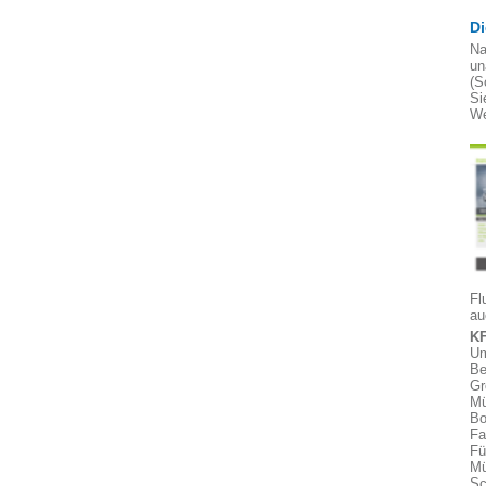
D
Na
un
(S
Si
We
Fl
au
KF
Um
Be
Gr
Mü
Bo
Fa
Fü
Mü
Sc