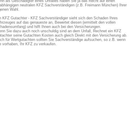
nn als Geschädigter eines Unfalles haben Sie ja das Recht auf einen
abhängigen neutralen KFZ Sachverständigen (z.B. Freimann München) Ihrer
genen Wahl.
n KFZ Gutachter - KFZ Sachverständiger sieht sich den Schaden Ihres
hrzeuges auf das genaueste an, Bewertet diesen (ermittelt den vollen
hadensumfang) und hilft Ihnen auch bei den Versicherungen.
nn Sie dazu auch noch unschuldig sind an dem Unfall, Rechnet ein KFZ
tachter seine Gutachten Kosten auch gleich Direkt mit den Versicherung ab.
ch für Wertgutachten sollten Sie Sachverständige aufsuchen, so z.B. wenn
e vorhaben, Ihr KFZ zu verkaufen.