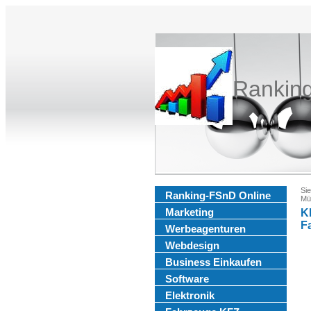
Rankin
Sie
Ranking-FSnD Online
Mü
Marketing
K
F
Werbeagenturen
Webdesign
Business Einkaufen
Software
Elektronik