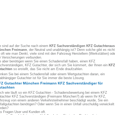
e sind auf der Suche nach einem
KFZ Sachverständigen KFZ Gutachter
aus
nchen Freimann
, der Neutral und unabhängig ist? Denn solche gibt es nicht
 oft wie man Denkt, viele sind mit den Fahrzeug Herstellern (Werkstätten) ode
r Versicherungen verbunden.
e aber benötigen wenn Sie einen Schadensfall haben, einen KFZ
chverständigen, KFZ Gutachter, der sich um Sie kümmert, der Ihnen ein
KFZ
tachten
so erstellt, das Sie nicht am Ende draufzahlen.
nken Sie bei einem Schadensfall oder einem Wertgutachten daran, ein
abhängiger Gutachter ist für Sie immer die beste Lösung.
FZ Gutachter München Freimann KFZ Sachverständiger für
utachten
ch wie läuft so ein KFZ Gutachten - Schadensbewertung bei einem KFZ
tachter KFZ Sachverständigen (Freimann München?) ab wenn Ihr KFZ,
hrzeug von einem anderen Verkehrsteilnehmer beschädigt wurde, Sie ein
fallgutachten benötigen? Oder wenn Sie in einen Unfall unschuldig verwickelt
rden?
s Fragen User und Kunden oft.