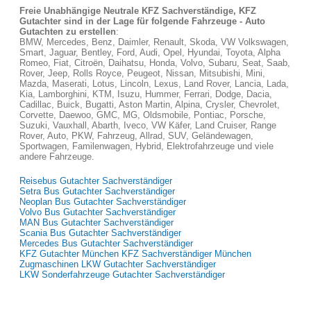
Freie Unabhängige Neutrale KFZ Sachverständige, KFZ
Gutachter sind in der Lage für folgende Fahrzeuge - Auto
Gutachten zu erstellen
:
BMW, Mercedes, Benz, Daimler, Renault, Skoda, VW Volkswagen,
Smart, Jaguar, Bentley, Ford, Audi, Opel, Hyundai, Toyota, Alpha
Romeo, Fiat, Citroën, Daihatsu, Honda, Volvo, Subaru, Seat, Saab,
Rover, Jeep, Rolls Royce, Peugeot, Nissan, Mitsubishi, Mini,
Mazda, Maserati, Lotus, Lincoln, Lexus, Land Rover, Lancia, Lada,
Kia, Lamborghini, KTM, Isuzu, Hummer, Ferrari, Dodge, Dacia,
Cadillac, Buick, Bugatti, Aston Martin, Alpina, Crysler, Chevrolet,
Corvette, Daewoo, GMC, MG, Oldsmobile, Pontiac, Porsche,
Suzuki, Vauxhall, Abarth, Iveco, VW Käfer, Land Cruiser, Range
Rover, Auto, PKW, Fahrzeug, Allrad, SUV, Geländewagen,
Sportwagen, Familenwagen, Hybrid, Elektrofahrzeuge und viele
andere Fahrzeuge.
Reisebus Gutachter Sachverständiger
Setra Bus Gutachter Sachverständiger
Neoplan Bus Gutachter Sachverständiger
Volvo Bus Gutachter Sachverständiger
MAN Bus Gutachter Sachverständiger
Scania Bus Gutachter Sachverständiger
Mercedes Bus Gutachter Sachverständiger
KFZ Gutachter München KFZ Sachverständiger München
Zugmaschinen LKW Gutachter Sachverständiger
LKW Sonderfahrzeuge Gutachter Sachverständiger