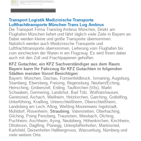
Transport Logistik Medizinische Transporte
Luftfrachttransporte München Trans Log Ambrus
Die Transport Firma Translog Ambrus München, Direkt am
Flughafen München liefert und fährt täglich viele Ziele in Bayern an.
Dabei werden kleine und große Transporte übernommen.
Natürlich werden auch Medizinische Transporte und
Luftfrachttransporte übernommen, Lieferung vom Flughafen bis
zum einchecken der Waren in ein Flugzeug. Es wird Ihnen dabei
auch mit den Zoll und Frachtpapieren geholfen.
KFZ Gutachter, ein KFZ Sachverständiger aus dem Raum
Bayern kann Ihr Fahrzeug für KFZ Gutachten in folgenden
Städten meisten Vorort Besichtigen
:
Bayern: München, Dachau, Fürstenfeldbruck, Ismaning, Augsburg,
Starnberg, Ebersberg, Freising, Regensburg, Neufarn/Eching,
Herrsching, Gröbenzell, Erding, Taufkirchen (Vils), Markt
Schwaben, Germering, Landshut, Bad Tölz, Wolfratshausen,
Geretsried, Aichach, Weilheim, Holzkirchen, Garching, Gräfelfing,
Unterföhring, Krailling, Unterschleißheim, Oberschleißheim,
Landsberg am Lech, Alling, Weßling Moorenweis Ingolstadt,
Mühldorf, Rosenheim,
Straubing
, Vaterstetten, Oberhaching,
Gilching, Poing Penzberg, Traunstein, Miesbach, Olching,
Puchheim, Aschheim, Aying, Neubiberg, Höhenkirchen, Kirchheim,
Ottobrunn, Daglfing, Planegg, Unterpfaffenhofen, Martinsried,
Karlsfeld, Deisenhofen Hallbergmoos, Wasserburg, Nürnberg und
viele weitere Orte.