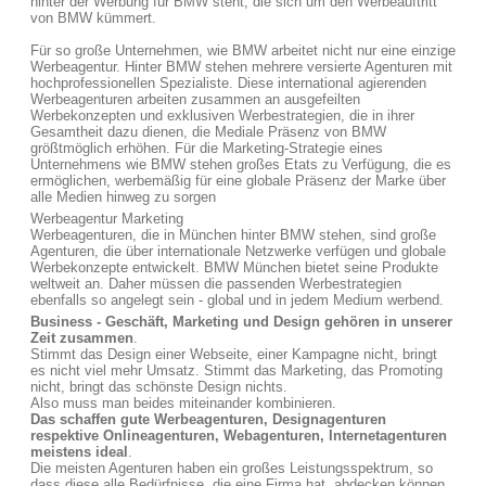
hinter der Werbung für BMW steht, die sich um den Werbeauftritt
von BMW kümmert.
Für so große Unternehmen, wie BMW arbeitet nicht nur eine einzige
Werbeagentur. Hinter BMW stehen mehrere versierte Agenturen mit
hochprofessionellen Spezialiste. Diese international agierenden
Werbeagenturen arbeiten zusammen an ausgefeilten
Werbekonzepten und exklusiven Werbestrategien, die in ihrer
Gesamtheit dazu dienen, die Mediale Präsenz von BMW
größtmöglich erhöhen. Für die Marketing-Strategie eines
Unternehmens wie BMW stehen großes Etats zu Verfügung, die es
ermöglichen, werbemäßig für eine globale Präsenz der Marke über
alle Medien hinweg zu sorgen
Werbeagentur Marketing
Werbeagenturen, die in München hinter BMW stehen, sind große
Agenturen, die über internationale Netzwerke verfügen und globale
Werbekonzepte entwickelt. BMW München bietet seine Produkte
weltweit an. Daher müssen die passenden Werbestrategien
ebenfalls so angelegt sein - global und in jedem Medium werbend.
Business - Geschäft, Marketing und Design gehören in unserer
Zeit zusammen
.
Stimmt das Design einer Webseite, einer Kampagne nicht, bringt
es nicht viel mehr Umsatz. Stimmt das Marketing, das Promoting
nicht, bringt das schönste Design nichts.
Also muss man beides miteinander kombinieren.
Das schaffen gute Werbeagenturen, Designagenturen
respektive Onlineagenturen, Webagenturen, Internetagenturen
meistens ideal
.
Die meisten Agenturen haben ein großes Leistungsspektrum, so
dass diese alle Bedürfnisse, die eine Firma hat, abdecken können.