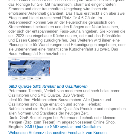
das Richtige für Sie. Mit harmonisch, charmant eingerichteten
Zimmern und einer traumhaften Umgebung wird ihnen ein
erholsamer Aufenthalt garantiert. Das Haus erstreckt sich über zwei
Etagen und bietet ausreichend Platz für 4-6 Gäste. Im
Außenbereich können Sie an der Feuerschale genüsslich den
Sternenhimmel betrachten und den Klängen der Natur lauschen,
oder sich der entspannenden Fass-Sauna hingeben. Sie können die
seit 2023 neu eingebaute Küche nutzen, oder auf das Frühstücks
und Essen Catering zurückgreifen. Des Weiteren wird ihnen eine
Planungshilfe für Wanderungen und Erkundigungen angeboten, oder
sie unternehmen eine romantische Kutschenfahrt zu zweit. Das
Haus Felburg läd Sie herzlich ein.
SMD Quarze SMD Kristall und Oszillatoren
Petermann-Technik, Vertieb von modernen und hoch belastbaren
Oszillatoren und SMD Quarze. B2B Vertrieb.
Ideal für Ihre Elektronischen Bauvorhaben. Alle Quarze und
Oszillatoren sind lange erhältlich und schnell lieferbar.
Natürlich sind die Produkte alle Qualitäts Produkte und entsprechen
allen Normen und Standards der heutigen Zeit.
Direkt Groß Bestellungen bei Petermann-Technik oder kleinere
Mengen (Bsp. zum Testen) im angeschlossenen Online Shop.
English
:
SMD Quartze SMD crystals and Oscillators
Webdesign Referenz das positive Feedback von Kunden