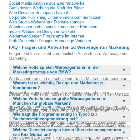
Social Media Analyse sozialen Netzwerke
Grafikdesign Werbung die Kraft der Bilder
Web Designer Homepage Layout
Corporate Publishing Unternehmenskommunikation
Web Studio Webagentur Dienstleistungen
Webdesigner professionell kompetente Personen
mobile Webseiten Design entwickeln
Webanwendungen Programme im Internet
Profi Webseiten Designs Homepage Vorlagen
FAQ - Fragen und Antworten zu Werbeagentur Marketing
Fragen und kurze leicht verständliche Antworten zu Werbeagentur
Marketing
Welche Rolle spielen Werbeagenturen in der
Marketingstrategie von BMW?
Werbeagenturen sind entscheidend für die Marketingstrategie von
Warum ist es wichtig, Design und Marketing zu
BMW, da sie die mediale Präsenz der Marke maximieren. Sie
kombinieren?
entwickeln ausgefeilte Werbekonzepte und exklusive Strategien,
die global ausgerichtet sind. Diese Agenturen arbeiten in
Design und Marketing müssen kombiniert werden, um den Umsatz
internationalen Netzwerken zusammen, um sicherzustellen, dass
Welche Vorteile bieten große Werbeagenturen in
zu steigern und die Markenpräsenz zu verbessern. Ein
BMW weltweit in allen Medien präsent ist. Durch den Einsatz
München für globale Marken?
ansprechendes Design allein reicht nicht aus, wenn das Marketing
großer Etats können sie umfassende Kampagnen realisieren, die
nicht effektiv ist. Ebenso bringt die beste Marketingstrategie wenig,
Große Werbeagenturen in München bieten globale Marken wie
die Marke BMW stärken. Die Zusammenarbeit mehrerer
wenn das Design nicht überzeugt. Gute Werbeagenturen verstehen
Wie trägt die Programmierung in Typo3 zur
BMW den Vorteil, über internationale Netzwerke zu verfügen. Diese
hochprofessioneller Spezialisten ermöglicht es, innovative und
es, beides ideal zu verbinden, um Kampagnen zu schaffen, die
Suchmaschinenoptimierung bei?
Agenturen können globale Werbekonzepte entwickeln, die in allen
effektive Werbemaßnahmen zu entwickeln.
sowohl visuell ansprechend als auch strategisch durchdacht sind.
Medien wirksam sind. Sie haben die Ressourcen und das Know-
Die Programmierung in Typo3 trägt zur Suchmaschinenoptimierung
Dies führt zu besseren Ergebnissen und spart Unternehmen Zeit
how, um umfassende Kampagnen zu realisieren, die die
Welche Dienstleistungen bieten Übersetzungsagenturen
bei, indem sie Webseiten erstellt, die den aktuellen technischen
und Ressourcen.
Markenpräsenz weltweit stärken. Durch ihre Erfahrung und
wie Kitz Global an?
Standards entsprechen. Typo3 ermöglicht es, Webseiten
Professionalität können sie maßgeschneiderte Lösungen anbieten,
suchmaschinenfreundlich zu gestalten, was ihre Sichtbarkeit in