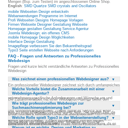
Mengen (Bsp. zum Testen) im angeschlossenen Online Shop.
English
:
SMD Quartze SMD crystals and Oscillators
mobile Webseiten Design entwickeln
Webanwendungen Programme im Internet
Profi Webseiten Designs Homepage Vorlagen
Firmen Webseite Designer Gestaltung Webseite
Homepage gestalten Gestaltung Service Agentur
Joomla Webdesign; ein offenes CMS
mobile Homepage Design Möglichkeiten
Interface Design Gestaltung
Imagepflege verbessern Sie den Bekanntheitsgrad
Typo3 Seite erstellen Webseite nach Anforderungen
FAQ - Fragen und Antworten zu Professionelles
Webdesign
Fragen und kurze leicht verständliche Antworten zu Professionelles
Webdesign
Was zeichnet einen professionellen Webdesigner aus?
Ein professioneller Webdesigner zeichnet sich durch umfangreiches
Welche Vorteile bietet die Zusammenarbeit mit einer
Expertenwissen und die Fähigkeit aus, einzigartige und
Webdesign-Agentur?
unverwechselbare Homepages zu gestalten. Er setzt
unternehmensspezifische Anforderungen und Wünsche um und
Die Zusammenarbeit mit einer Webdesign-Agentur bietet den
sorgt für eine optimale Webpräsenz. Durch den Einsatz
Wie trägt professionelles Webdesign zur
Vorteil, dass alle Bedürfnisse eines Unternehmens abgedeckt
professioneller Methoden garantiert er eine hohe Internetpräsenz
Suchmaschinenoptimierung bei?
werden können. Agenturen kombinieren Design und Marketing ideal,
und Wiedererkennungswert. Zudem bietet er Service aus einer
was zu einer effektiven Online-Präsenz führt. Sie sparen Zeit, da
Professionelles Webdesign trägt zur Suchmaschinenoptimierung
Hand, von der Konzeption bis zur Implementierung.
Profis die Arbeit übernehmen, und liefern Ergebnisse, die sich
Welche Rolle spielt Typo3 in der Webseitenerstellung?
bei, indem es auf die Suchmaschinenfreundlichkeit und
Suchmaschinenoptimierung und Pflege der Webseiten gehören
sehen lassen können. Zudem bieten Agenturen ein breites
Tauglichkeit der Webseiten achtet. Moderne technische
ebenfalls zu seinen Aufgaben.
Typo3 spielt eine wichtige Rolle in der Webseitenerstellung, da es
Leistungsspektrum, von der Erstellung neuer Designs bis hin zur
Realisierungen und Programmierungen sorgen dafür, dass
Warum ist es wichtig, Design und Marketing zu
eine flexible und leistungsstarke Plattform für die Programmierung