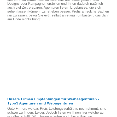
Designs oder Kampagnen erstellen und Ihnen dadurch natürlich
auch viel Zeit ersparen. Agenturen liefern Ergebnisse, die sich
sehen lassen können. Es ist eben besser, Profis an solche Sachen
ran zulassen, bevor Sie evtl. selbst an etwas rumbasteln, das dann
am Ende nichts bringt.
Unsere Firmen Empfehlungen für Werbeagenturen -
Typo3 Agenturen und Webagenturen
Gute Firmen, wo das Preis Leistungsverhältnis noch stimmt, sind
schwer zu finden, Leider. Jedoch listen wir Ihnen hier welche auf,
wo alles zutrifft. Wo Design arbeiten noch bezahlbar, wo