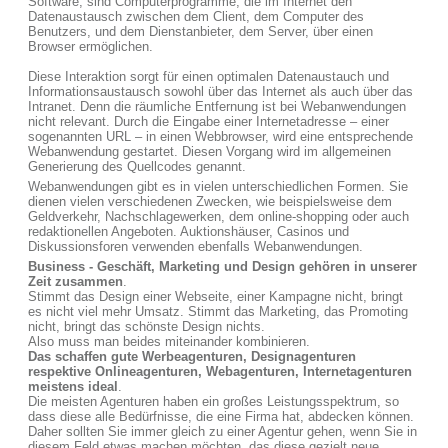
Software, sind Computerprogramme, die im Internet den
Datenaustausch zwischen dem Client, dem Computer des
Benutzers, und dem Dienstanbieter, dem Server, über einen
Browser ermöglichen.
Diese Interaktion sorgt für einen optimalen Datenaustauch und
Informationsaustausch sowohl über das Internet als auch über das
Intranet. Denn die räumliche Entfernung ist bei Webanwendungen
nicht relevant. Durch die Eingabe einer Internetadresse – einer
sogenannten URL – in einen Webbrowser, wird eine entsprechende
Webanwendung gestartet. Diesen Vorgang wird im allgemeinen
Generierung des Quellcodes genannt.
Webanwendungen gibt es in vielen unterschiedlichen Formen. Sie
dienen vielen verschiedenen Zwecken, wie beispielsweise dem
Geldverkehr, Nachschlagewerken, dem online-shopping oder auch
redaktionellen Angeboten. Auktionshäuser, Casinos und
Diskussionsforen verwenden ebenfalls Webanwendungen.
Business - Geschäft, Marketing und Design gehören in unserer
Zeit zusammen
.
Stimmt das Design einer Webseite, einer Kampagne nicht, bringt
es nicht viel mehr Umsatz. Stimmt das Marketing, das Promoting
nicht, bringt das schönste Design nichts.
Also muss man beides miteinander kombinieren.
Das schaffen gute Werbeagenturen, Designagenturen
respektive Onlineagenturen, Webagenturen, Internetagenturen
meistens ideal
.
Die meisten Agenturen haben ein großes Leistungsspektrum, so
dass diese alle Bedürfnisse, die eine Firma hat, abdecken können.
Daher sollten Sie immer gleich zu einer Agentur gehen, wenn Sie in
diesem Feld etwas machen möchten, das diese gezielt neue