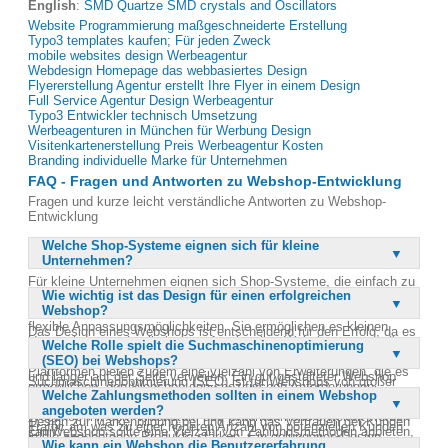
English
:
SMD Quartze SMD crystals and Oscillators
Website Programmierung maßgeschneiderte Erstellung
Typo3 templates kaufen; Für jeden Zweck
mobile websites design Werbeagentur
Webdesign Homepage das webbasiertes Design
Flyererstellung Agentur erstellt Ihre Flyer in einem Design
Full Service Agentur Design Werbeagentur
Typo3 Entwickler technisch Umsetzung
Werbeagenturen in München für Werbung Design
Visitenkartenerstellung Preis Werbeagentur Kosten
Branding individuelle Marke für Unternehmen
FAQ - Fragen und Antworten zu Webshop-Entwicklung
Fragen und kurze leicht verständliche Antworten zu Webshop-
Entwicklung
Welche Shop-Systeme eignen sich für kleine
Unternehmen?
Für kleine Unternehmen eignen sich Shop-Systeme, die einfach zu
Wie wichtig ist das Design für einen erfolgreichen
bedienen und kostengünstig sind. Systeme wie WooCommerce
Webshop?
oder Shopify bieten eine benutzerfreundliche Oberfläche und
flexible Anpassungsmöglichkeiten. Sie ermöglichen es kleinen
Das Design eines Webshops ist entscheidend für den Erfolg, da es
Unternehmen, schnell einen professionellen Webshop zu erstellen,
Welche Rolle spielt die Suchmaschinenoptimierung
den ersten Eindruck beim Kunden hinterlässt. Ein ansprechendes
ohne umfangreiche technische Kenntnisse zu benötigen. Diese
(SEO) bei Webshops?
und funktionales Design sorgt dafür, dass sich Besucher wohlfühlen
Plattformen bieten zudem eine Vielzahl von Erweiterungen, die es
und länger auf der Seite verweilen. Ein gut gestalteter Webshop
Suchmaschinenoptimierung (SEO) ist für Webshops von großer
ermöglichen, den Webshop den spezifischen Anforderungen
erleichtert die Navigation und hilft den Kunden, die gewünschten
Welche Zahlungsmethoden sollten in einem Webshop
Bedeutung, da sie die Sichtbarkeit in den Suchergebnissen
anzupassen. Darüber hinaus sind sie gut skalierbar, sodass der
Produkte schnell zu finden. Darüber hinaus trägt ein professionelles
angeboten werden?
verbessert. Ein gut optimierter Webshop zieht mehr organischen
Webshop mit dem Wachstum des Unternehmens erweitert werden
Design zur Markenbildung bei und kann das Vertrauen der Kunden
Traffic an, was zu einer höheren Anzahl von potenziellen Kunden
kann.
Ein Webshop sollte eine Vielzahl von Zahlungsmethoden anbieten,
in die angebotenen Produkte stärken. Ein gelungenes Design
führt. SEO umfasst verschiedene Techniken wie die Optimierung
Wie kann ein Webshop die Benutzererfahrung
um den unterschiedlichen Vorlieben der Kunden gerecht zu werden.