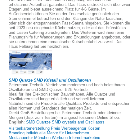
erholsamer Aufenthalt garantiert. Das Haus erstreckt sich über zwei
Etagen und bietet ausreichend Platz für 4-6 Gäste. Im
Außenbereich können Sie an der Feuerschale genüsslich den
Sternenhimmel betrachten und den Klängen der Natur lauschen,
oder sich der entspannenden Fass-Sauna hingeben. Sie können die
seit 2023 neu eingebaute Küche nutzen, oder auf das Frühstücks
und Essen Catering zurückgreifen. Des Weiteren wird ihnen eine
Planungshilfe für Wanderungen und Erkundigungen angeboten, oder
sie unternehmen eine romantische Kutschenfahrt zu zweit. Das
Haus Felburg läd Sie herzlich ein.
SMD Quarze SMD Kristall und Oszillatoren
Petermann-Technik, Vertieb von modernen und hoch belastbaren
Oszillatoren und SMD Quarze. B2B Vertrieb.
Ideal für Ihre Elektronischen Bauvorhaben. Alle Quarze und
Oszillatoren sind lange erhältlich und schnell lieferbar.
Natürlich sind die Produkte alle Qualitäts Produkte und entsprechen
allen Normen und Standards der heutigen Zeit.
Direkt Groß Bestellungen bei Petermann-Technik oder kleinere
Mengen (Bsp. zum Testen) im angeschlossenen Online Shop.
English
:
SMD Quartze SMD crystals and Oscillators
Visitenkartenerstellung Preis Werbeagentur Kosten
Branding individuelle Marke für Unternehmen
Mediaagentur München Werbung Internetmarketing