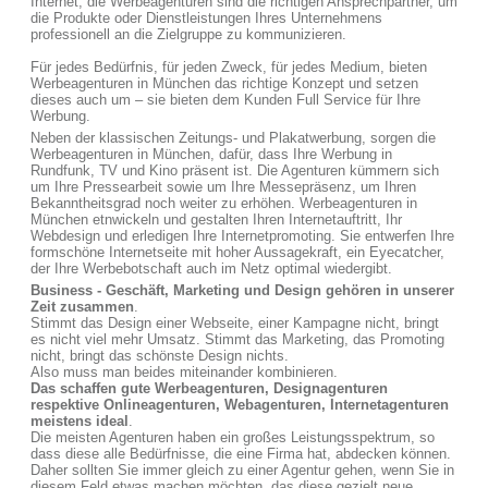
Internet, die Werbeagenturen sind die richtigen Ansprechpartner, um
die Produkte oder Dienstleistungen Ihres Unternehmens
professionell an die Zielgruppe zu kommunizieren.
Für jedes Bedürfnis, für jeden Zweck, für jedes Medium, bieten
Werbeagenturen in München das richtige Konzept und setzen
dieses auch um – sie bieten dem Kunden Full Service für Ihre
Werbung.
Neben der klassischen Zeitungs- und Plakatwerbung, sorgen die
Werbeagenturen in München, dafür, dass Ihre Werbung in
Rundfunk, TV und Kino präsent ist. Die Agenturen kümmern sich
um Ihre Pressearbeit sowie um Ihre Messepräsenz, um Ihren
Bekanntheitsgrad noch weiter zu erhöhen. Werbeagenturen in
München etnwickeln und gestalten Ihren Internetauftritt, Ihr
Webdesign und erledigen Ihre Internetpromoting. Sie entwerfen Ihre
formschöne Internetseite mit hoher Aussagekraft, ein Eyecatcher,
der Ihre Werbebotschaft auch im Netz optimal wiedergibt.
Business - Geschäft, Marketing und Design gehören in unserer
Zeit zusammen
.
Stimmt das Design einer Webseite, einer Kampagne nicht, bringt
es nicht viel mehr Umsatz. Stimmt das Marketing, das Promoting
nicht, bringt das schönste Design nichts.
Also muss man beides miteinander kombinieren.
Das schaffen gute Werbeagenturen, Designagenturen
respektive Onlineagenturen, Webagenturen, Internetagenturen
meistens ideal
.
Die meisten Agenturen haben ein großes Leistungsspektrum, so
dass diese alle Bedürfnisse, die eine Firma hat, abdecken können.
Daher sollten Sie immer gleich zu einer Agentur gehen, wenn Sie in
diesem Feld etwas machen möchten, das diese gezielt neue