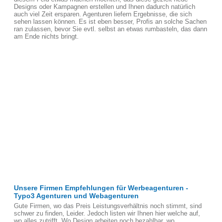
Designs oder Kampagnen erstellen und Ihnen dadurch natürlich
auch viel Zeit ersparen. Agenturen liefern Ergebnisse, die sich
sehen lassen können. Es ist eben besser, Profis an solche Sachen
ran zulassen, bevor Sie evtl. selbst an etwas rumbasteln, das dann
am Ende nichts bringt.
Unsere Firmen Empfehlungen für Werbeagenturen -
Typo3 Agenturen und Webagenturen
Gute Firmen, wo das Preis Leistungsverhältnis noch stimmt, sind
schwer zu finden, Leider. Jedoch listen wir Ihnen hier welche auf,
wo alles zutrifft. Wo Design arbeiten noch bezahlbar, wo