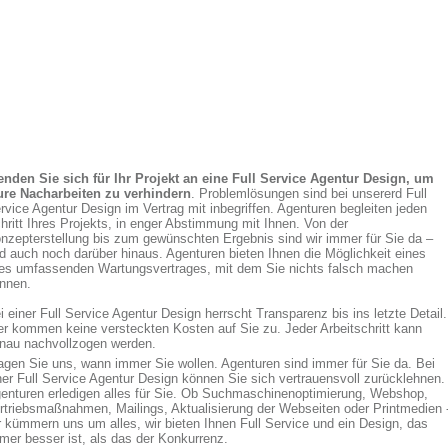
nden Sie sich für Ihr Projekt an eine Full Service Agentur Design, um
ure Nacharbeiten zu verhindern
. Problemlösungen sind bei unsererd Full
rvice Agentur Design im Vertrag mit inbegriffen. Agenturen begleiten jeden
hritt Ihres Projekts, in enger Abstimmung mit Ihnen. Von der
nzepterstellung bis zum gewünschten Ergebnis sind wir immer für Sie da –
d auch noch darüber hinaus. Agenturen bieten Ihnen die Möglichkeit eines
les umfassenden Wartungsvertrages, mit dem Sie nichts falsch machen
nnen.
i einer Full Service Agentur Design herrscht Transparenz bis ins letzte Detail.
er kommen keine versteckten Kosten auf Sie zu. Jeder Arbeitschritt kann
nau nachvollzogen werden.
agen Sie uns, wann immer Sie wollen. Agenturen sind immer für Sie da. Bei
ner Full Service Agentur Design können Sie sich vertrauensvoll zurücklehnen.
enturen erledigen alles für Sie. Ob Suchmaschinenoptimierung, Webshop,
rtriebsmaßnahmen, Mailings, Aktualisierung der Webseiten oder Printmedien 
r kümmern uns um alles, wir bieten Ihnen Full Service und ein Design, das
mer besser ist, als das der Konkurrenz.