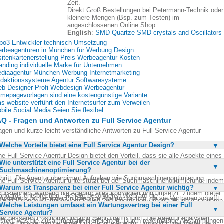
Zeit.
Direkt Groß Bestellungen bei Petermann-Technik oder
kleinere Mengen (Bsp. zum Testen) im
angeschlossenen Online Shop.
English
:
SMD Quartze SMD crystals and Oscillators
po3 Entwickler technisch Umsetzung
rbeagenturen in München für Werbung Design
sitenkartenerstellung Preis Werbeagentur Kosten
anding individuelle Marke für Unternehmen
diaagentur München Werbung Internetmarketing
daktionssysteme Agentur Softwaresysteme
b Designer Profi Webdesign Werbeagentur
mepagevorlagen sind eine kostengünstige Variante
s website verführt den Internetsurfer zum Verweilen
bile Social Media Seien Sie flexibel
Q - Fragen und Antworten zu Full Service Agentur
agen und kurze leicht verständliche Antworten zu Full Service Agentur
Welche Vorteile bietet eine Full Service Agentur Design?
ne Full Service Agentur Design bietet den Vorteil, dass sie alle Aspekte eines
Wie unterstützt eine Full Service Agentur bei der
ojekts abdeckt, von der Konzepterstellung bis zur Umsetzung. Dadurch
Suchmaschinenoptimierung?
rden teure Nacharbeiten vermieden und es herrscht Transparenz in jedem
hritt. Die Agentur übernimmt Aufgaben wie Suchmaschinenoptimierung,
ne Full Service Agentur unterstützt bei der Suchmaschinenoptimierung, indem
bshop-Entwicklung und Marketingmaßnahmen. Kunden können sich
Warum ist Transparenz bei einer Full Service Agentur wichtig?
e Webseiten so gestaltet und programmiert, dass sie den aktuellen SEO-
rücklehnen, während die Agentur alles koordiniert und umsetzt. Zudem bietet
andards entsprechen. Sie legt besonderen Wert auf die
ansparenz ist bei einer Full Service Agentur wichtig, da sie Vertrauen schafft
e umfassende Wartungsverträge an, die langfristige Unterstützung garantieren
chmaschinenfreundlichkeit und Tauglichkeit der Webseiten. Durch gezielte
Welche Leistungen umfasst ein Wartungsvertrag bei einer Full
d Missverständnisse vermeidet. Kunden können jeden Arbeitsschritt
O-Maßnahmen wird die Sichtbarkeit in Suchmaschinen verbessert, was zu
Service Agentur?
chvollziehen und wissen genau, wofür sie bezahlen. Es gibt keine versteckte
ner besseren Positionierung und mehr Traffic führt. Die Agentur analysiert
sten, was die Zusammenarbeit erleichtert. Durch regelmäßige Abstimmungen
n Wartungsvertrag bei einer Full Service Agentur umfasst in der Regel die