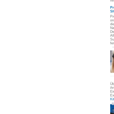
ve
Pr
Sh
Pr
on
di
Na
De
Al
Su
fe
Üb
ih
Ei
Ex
Ki