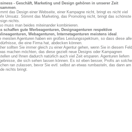
siness - Geschäft, Marketing und Design gehören in unserer Zeit
usammen
.
immt das Design einer Webseite, einer Kampagne nicht, bringt es nicht viel
hr Umsatz. Stimmt das Marketing, das Promoting nicht, bringt das schönste
sign nichts.
so muss man beides miteinander kombinieren.
s schaffen gute Werbeagenturen, Designagenturen respektive
lineagenturen, Webagenturen, Internetagenturen meistens ideal
.
e meisten Agenturen haben ein großes Leistungsspektrum, so dass diese alle
dürfnisse, die eine Firma hat, abdecken können.
her sollten Sie immer gleich zu einer Agentur gehen, wenn Sie in diesem Fel
was machen möchten, das diese gezielt neue Designs oder Kampagnen
stellen und Ihnen dadurch natürlich auch viel Zeit ersparen. Agenturen liefern
gebnisse, die sich sehen lassen können. Es ist eben besser, Profis an solche
chen ran zulassen, bevor Sie evtl. selbst an etwas rumbasteln, das dann am
de nichts bringt.