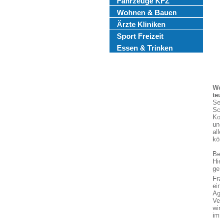
Fahrzeuge KFZ
Wohnen & Bauen
Ärzte Kliniken
Sport Freizeit
Essen & Trinken
We
te
Se
Sc
Ko
un
al
kö
Be
Hi
ge
Fr
ei
Ag
Ve
wi
im