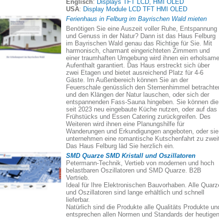
Englisch
:
Displays TFT LCD, HMI OLED
USA
:
Display Module LCD TFT HMI OLED
Ferienhaus in Felburg im Bayrischen Wald mieten
Benötigen Sie eine Auszeit voller Ruhe, Entspannung
und Genuss in der Natur? Dann ist das Haus Felburg
im Bayrischen Wald genau das Richtige für Sie. Mit
harmonisch, charmant eingerichteten Zimmern und
einer traumhaften Umgebung wird ihnen ein erholsame
Aufenthalt garantiert. Das Haus erstreckt sich über
zwei Etagen und bietet ausreichend Platz für 4-6
Gäste. Im Außenbereich können Sie an der
Feuerschale genüsslich den Sternenhimmel betrachte
und den Klängen der Natur lauschen, oder sich der
entspannenden Fass-Sauna hingeben. Sie können die
seit 2023 neu eingebaute Küche nutzen, oder auf das
Frühstücks und Essen Catering zurückgreifen. Des
Weiteren wird ihnen eine Planungshilfe für
Wanderungen und Erkundigungen angeboten, oder sie
unternehmen eine romantische Kutschenfahrt zu zweit
Das Haus Felburg läd Sie herzlich ein.
SMD Quarze SMD Kristall und Oszillatoren
Petermann-Technik, Vertieb von modernen und hoch
belastbaren Oszillatoren und SMD Quarze. B2B
Vertrieb.
Ideal für Ihre Elektronischen Bauvorhaben. Alle Quarz
und Oszillatoren sind lange erhältlich und schnell
lieferbar.
Natürlich sind die Produkte alle Qualitäts Produkte un
entsprechen allen Normen und Standards der heutige