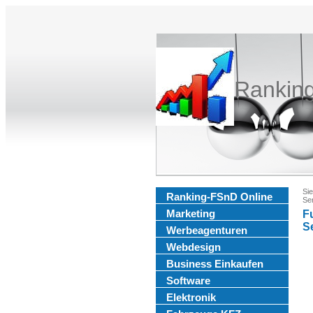
Rankin
Sie
Ranking-FSnD Online
Se
Marketing
F
S
Werbeagenturen
Webdesign
Business Einkaufen
Software
Elektronik