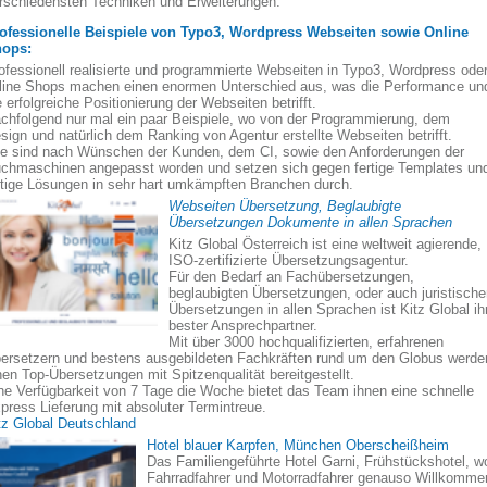
rschiedensten Techniken und Erweiterungen.
ofessionelle Beispiele von Typo3, Wordpress Webseiten sowie Online
ops:
ofessionell realisierte und programmierte Webseiten in Typo3, Wordpress ode
line Shops machen einen enormen Unterschied aus, was die Performance un
e erfolgreiche Positionierung der Webseiten betrifft.
chfolgend nur mal ein paar Beispiele, wo von der Programmierung, dem
sign und natürlich dem Ranking von Agentur erstellte Webseiten betrifft.
le sind nach Wünschen der Kunden, dem CI, sowie den Anforderungen der
chmaschinen angepasst worden und setzen sich gegen fertige Templates un
rtige Lösungen in sehr hart umkämpften Branchen durch.
Webseiten Übersetzung, Beglaubigte
Übersetzungen Dokumente in allen Sprachen
Kitz Global Österreich ist eine weltweit agierende,
ISO-zertifizierte Übersetzungsagentur.
Für den Bedarf an Fachübersetzungen,
beglaubigten Übersetzungen, oder auch juristisch
Übersetzungen in allen Sprachen ist Kitz Global ih
bester Ansprechpartner.
Mit über 3000 hochqualifizierten, erfahrenen
ersetzern und bestens ausgebildeten Fachkräften rund um den Globus werde
nen Top-Übersetzungen mit Spitzenqualität bereitgestellt.
ne Verfügbarkeit von 7 Tage die Woche bietet das Team ihnen eine schnelle
press Lieferung mit absoluter Termintreue.
tz Global Deutschland
Hotel blauer Karpfen, München Oberscheißheim
Das Familiengeführte Hotel Garni, Frühstückshotel, w
Fahrradfahrer und Motorradfahrer genauso Willkomme