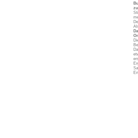
Bu
z
St
me
De
Al
Da
On
Di
Be
Da
et
er
Er
Sa
En