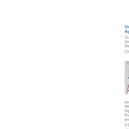
U
A
Gu
fi
De
Ch
be
We
Ag
Ku
pr
FS