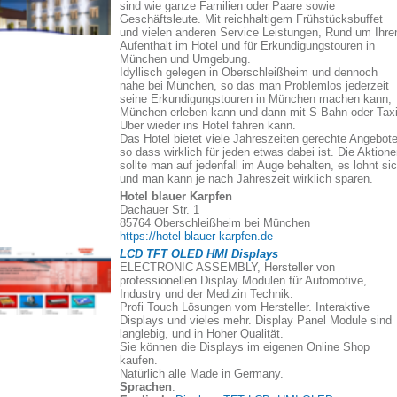
sind wie ganze Familien oder Paare sowie
Geschäftsleute. Mit reichhaltigem Frühstücksbuffet
und vielen anderen Service Leistungen, Rund um Ihre
Aufenthalt im Hotel und für Erkundigungstouren in
München und Umgebung.
Idyllisch gelegen in Oberschleißheim und dennoch
nahe bei München, so das man Problemlos jederzeit
seine Erkundigungstouren in München machen kann,
München erleben kann und dann mit S-Bahn oder Taxi
Uber wieder ins Hotel fahren kann.
Das Hotel bietet viele Jahreszeiten gerechte Angebote
so dass wirklich für jeden etwas dabei ist. Die Aktion
sollte man auf jedenfall im Auge behalten, es lohnt si
und man kann je nach Jahreszeit wirklich sparen.
Hotel blauer Karpfen
Dachauer Str. 1
85764 Oberschleißheim bei München
https://hotel-blauer-karpfen.de
LCD TFT OLED HMI Displays
ELECTRONIC ASSEMBLY, Hersteller von
professionellen Display Modulen für Automotive,
Industry und der Medizin Technik.
Profi Touch Lösungen vom Hersteller. Interaktive
Displays und vieles mehr. Display Panel Module sind
langlebig, und in Hoher Qualität.
Sie können die Displays im eigenen Online Shop
kaufen.
Natürlich alle Made in Germany.
Sprachen
: