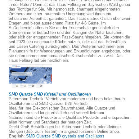
in der Natur? Dann ist das Haus Felburg im Bayrischen Wald genau
das Richtige für Sie. Mit harmonisch, charmant eingerichteten
Zimmern und einer traumhaften Umgebung wird ihnen ein
erholsamer Aufenthalt garantiert. Das Haus erstreckt sich über zwei
Etagen und bietet ausreichend Platz für 4-6 Gäste. Im
Außenbereich können Sie an der Feuerschale genüsslich den
Sternenhimmel betrachten und den Klängen der Natur lauschen,
oder sich der entspannenden Fass-Sauna hingeben. Sie können die
seit 2023 neu eingebaute Küche nutzen, oder auf das Frühstücks
und Essen Catering zurückgreifen. Des Weiteren wird ihnen eine
Planungshilfe für Wanderungen und Erkundigungen angeboten, oder
sie unternehmen eine romantische Kutschenfahrt zu zweit. Das
Haus Felburg läd Sie herzlich ein.
SMD Quarze SMD Kristall und Oszillatoren
Petermann-Technik, Vertieb von modernen und hoch belastbaren
Oszillatoren und SMD Quarze. B2B Vertrieb.
Ideal für Ihre Elektronischen Bauvorhaben. Alle Quarze und
Oszillatoren sind lange erhältlich und schnell lieferbar.
Natürlich sind die Produkte alle Qualitäts Produkte und entsprechen
allen Normen und Standards der heutigen Zeit.
Direkt Groß Bestellungen bei Petermann-Technik oder kleinere
Mengen (Bsp. zum Testen) im angeschlossenen Online Shop.
English
:
SMD Quartze SMD crystals and Oscillators