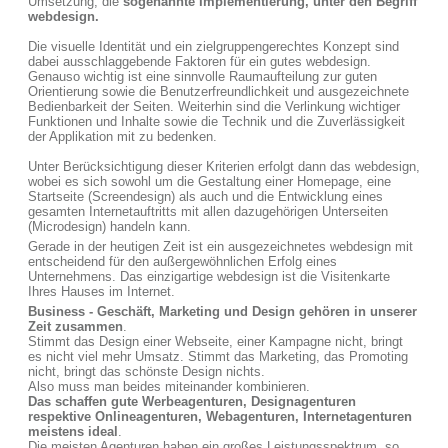
Umsetzung, die
sogenannte Implementierung, unter den Begriff
webdesign.
Die visuelle Identität und ein zielgruppengerechtes Konzept sind
dabei ausschlaggebende Faktoren für ein gutes webdesign.
Genauso wichtig ist eine sinnvolle Raumaufteilung zur guten
Orientierung sowie die Benutzerfreundlichkeit und ausgezeichnete
Bedienbarkeit der Seiten. Weiterhin sind die Verlinkung wichtiger
Funktionen und Inhalte sowie die Technik und die Zuverlässigkeit
der Applikation mit zu bedenken.
Unter Berücksichtigung dieser Kriterien erfolgt dann das webdesign,
wobei es sich sowohl um die Gestaltung einer Homepage, eine
Startseite (Screendesign) als auch und die Entwicklung eines
gesamten Internetauftritts mit allen dazugehörigen Unterseiten
(Microdesign) handeln kann.
Gerade in der heutigen Zeit ist ein ausgezeichnetes webdesign mit
entscheidend für den außergewöhnlichen Erfolg eines
Unternehmens. Das einzigartige webdesign ist die Visitenkarte
Ihres Hauses im Internet.
Business - Geschäft, Marketing und Design gehören in unserer
Zeit zusammen
.
Stimmt das Design einer Webseite, einer Kampagne nicht, bringt
es nicht viel mehr Umsatz. Stimmt das Marketing, das Promoting
nicht, bringt das schönste Design nichts.
Also muss man beides miteinander kombinieren.
Das schaffen gute Werbeagenturen, Designagenturen
respektive Onlineagenturen, Webagenturen, Internetagenturen
meistens ideal
.
Die meisten Agenturen haben ein großes Leistungsspektrum, so