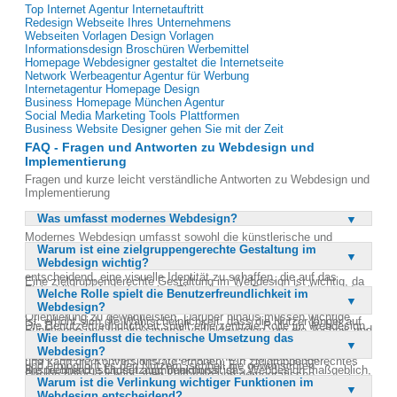
Top Internet Agentur Internetauftritt
Redesign Webseite Ihres Unternehmens
Webseiten Vorlagen Design Vorlagen
Informationsdesign Broschüren Werbemittel
Homepage Webdesigner gestaltet die Internetseite
Network Werbeagentur Agentur für Werbung
Internetagentur Homepage Design
Business Homepage München Agentur
Social Media Marketing Tools Plattformen
Business Website Designer gehen Sie mit der Zeit
FAQ - Fragen und Antworten zu Webdesign und
Implementierung
Fragen und kurze leicht verständliche Antworten zu Webdesign und
Implementierung
Was umfasst modernes Webdesign?
Modernes Webdesign umfasst sowohl die künstlerische und
Warum ist eine zielgruppengerechte Gestaltung im
visuelle Gestaltung von Internetseiten als auch die technische
Webdesign wichtig?
Umsetzung, die als Implementierung bezeichnet wird. Es ist
entscheidend, eine visuelle Identität zu schaffen, die auf das
Eine zielgruppengerechte Gestaltung im Webdesign ist wichtig, da
Zielpublikum abgestimmt ist. Eine sinnvolle Raumaufteilung und
Welche Rolle spielt die Benutzerfreundlichkeit im
sie sicherstellt, dass die Website die Bedürfnisse und Erwartungen
Benutzerfreundlichkeit sind ebenso wichtig, um eine gute
Webdesign?
der Nutzer erfüllt. Wenn das Design auf die Zielgruppe abgestimmt
Orientierung zu gewährleisten. Darüber hinaus müssen wichtige
ist, erhöht sich die Wahrscheinlichkeit, dass die Nutzer länger auf
Die Benutzerfreundlichkeit spielt eine zentrale Rolle im Webdesign,
Funktionen und Inhalte sinnvoll verlinkt werden, um die Technik und
der Seite bleiben und die angebotenen Dienste oder Produkte in
Wie beeinflusst die technische Umsetzung das
da sie direkt die Zufriedenheit und das Engagement der Nutzer
Zuverlässigkeit der Anwendung zu gewährleisten. All diese Aspekte
Anspruch nehmen. Dies führt zu einer besseren Benutzererfahrung
Webdesign?
beeinflusst. Eine benutzerfreundliche Website ist leicht navigierbar
tragen dazu bei, dass das Webdesign nicht nur ästhetisch
und kann die Konversionsrate erhöhen. Ein zielgruppengerechtes
und ermöglicht es den Nutzern, schnell die gewünschten
ansprechend, sondern auch funktional ist.
Die technische Umsetzung beeinflusst das Webdesign maßgeblich,
Design berücksichtigt auch kulturelle und demografische
Informationen zu finden. Dies reduziert die Absprungrate und erhöht
Warum ist die Verlinkung wichtiger Funktionen im
da sie die Grundlage für die Funktionalität und Performance der
Unterschiede, was die Relevanz und Attraktivität der Seite steigert.
die Wahrscheinlichkeit, dass Besucher zu wiederkehrenden
Webdesign entscheidend?
Website bildet. Eine gut umgesetzte technische Struktur sorgt